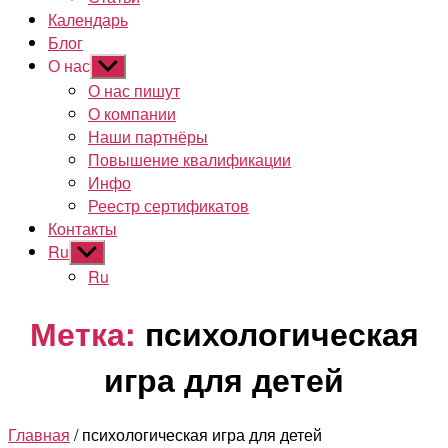
Календарь
Блог
О нас
Показывать
подменю
О нас пишут
О компании
Наши партнёры
Повышение квалификации
Инфо
Реестр сертификатов
Контакты
Ru
Показывать
подменю
Ru
Метка:
психологическая
игра для детей
Главная
/ психологическая игра для детей