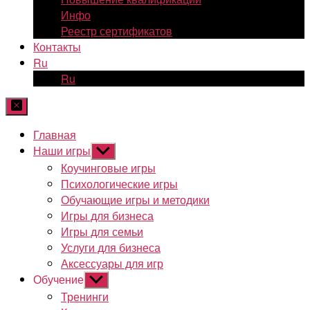
Инфо
Реестр сертификатов
Контакты
Ru
Ru
Главная
Наши игры
Показывать
подменю
Коучинговые игры
Психологические игры
Обучающие игры и методики
Игры для бизнеса
Игры для семьи
Услуги для бизнеса
Аксессуары для игр
Обучение
Показывать
подменю
Тренинги