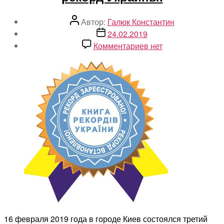
Автор
Автор:
Галюк Константин
записи
Дата
24.02.2019
записи
к
Комментариев
нет
записи
На
фестивале
трансформационны
игр
«Happу
Time»
зарегистрирован
новый
рекорд
Украины.
16 февраля 2019 года в городе Киев состоялся третий