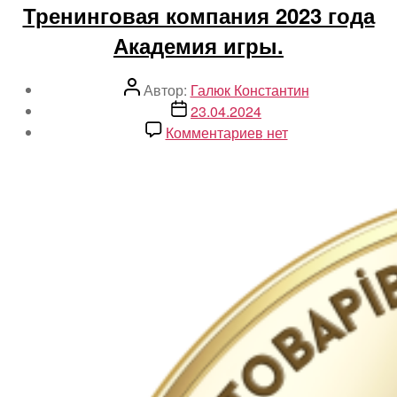
Тренинговая компания 2023 года
Академия игры.
Автор
Автор:
Галюк Константин
записи
Дата
23.04.2024
записи
к
Комментариев
нет
записи
Тренинговая
компания
2023
года
Академия
игры.