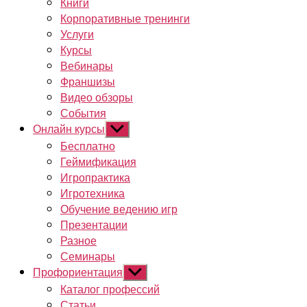
Книги
Корпоративные тренинги
Услуги
Курсы
Вебинары
Франшизы
Видео обзоры
События
Онлайн курсы
Показывать
подменю
Бесплатно
Геймификация
Игропрактика
Игротехника
Обучение ведению игр
Презентации
Разное
Семинары
Профориентация
Показывать
подменю
Каталог профессий
Статьи