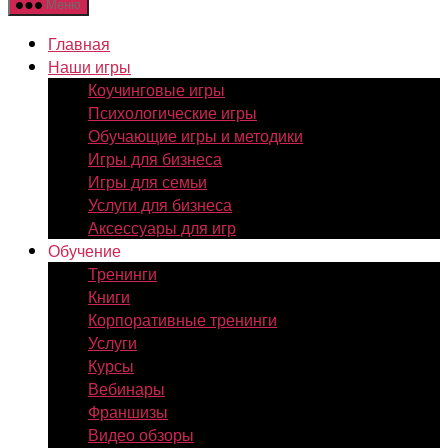
Меню
Главная
Наши игры
Коучинговые игры
Психологические игры
Обучающие игры и методики
Игры для бизнеса
Игры для семьи
Услуги для бизнеса
Аксессуары для игр
Обучение
Тренинги
Книги
Корпоративные тренинги
Услуги
Курсы
Вебинары
Франшизы
Видео обзоры