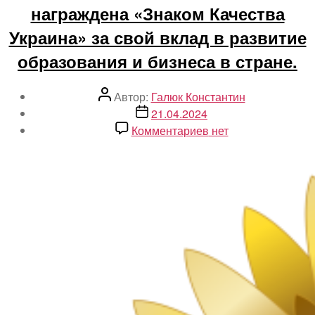
награждена «Знаком Качества
Украина» за свой вклад в развитие
образования и бизнеса в стране.
Автор
Автор:
Галюк Константин
записи
Дата
21.04.2024
записи
к
Комментариев
нет
записи
В
2024
году
Академия
игры
награждена
«Знаком
Качества
Украина»
за