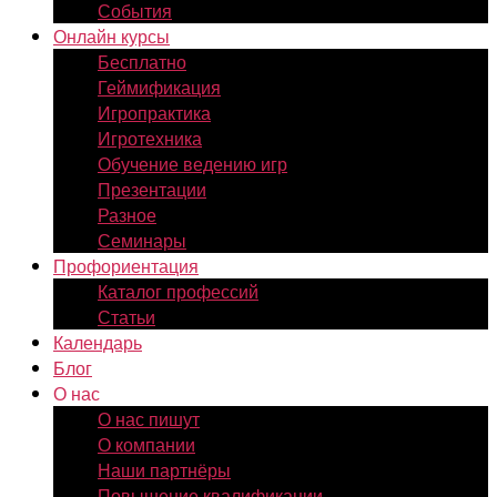
События
Онлайн курсы
Бесплатно
Геймификация
Игропрактика
Игротехника
Обучение ведению игр
Презентации
Разное
Семинары
Профориентация
Каталог профессий
Статьи
Календарь
Блог
О нас
О нас пишут
О компании
Наши партнёры
Повышение квалификации