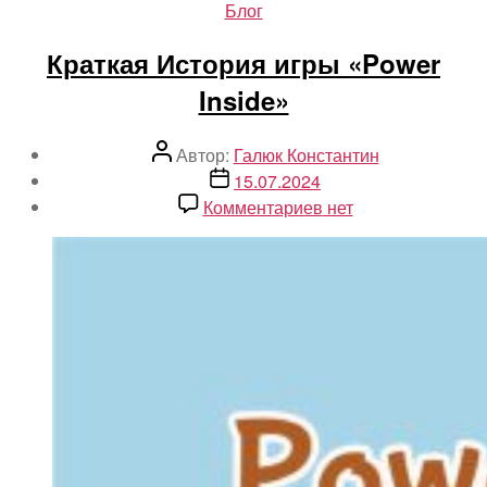
Рубрики
Блог
Краткая История игры «Power
Inside»
Автор
Автор:
Галюк Константин
записи
Дата
15.07.2024
записи
к
Комментариев
нет
записи
Краткая
История
игры
«Power
Inside»