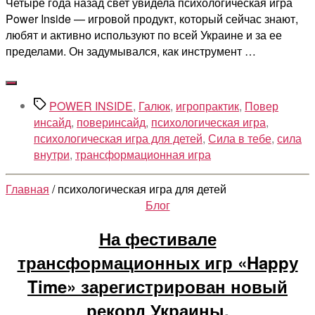
Четыре года назад свет увидела психологическая игра
Power Inside — игровой продукт, который сейчас знают,
любят и активно используют по всей Украине и за ее
пределами. Он задумывался, как инструмент …
Метки
POWER INSIDE
,
Галюк
,
игропрактик
,
Повер
инсайд
,
поверинсайд
,
психологическая игра
,
психологическая игра для детей
,
Сила в тебе
,
сила
внутри
,
трансформационная игра
Главная
/ психологическая игра для детей
Рубрики
Блог
На фестивале
трансформационных игр «Happу
Time» зарегистрирован новый
рекорд Украины.