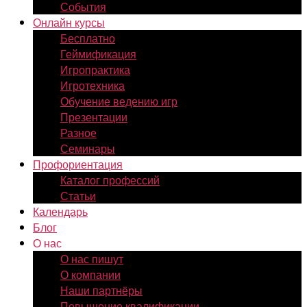
События
Онлайн курсы
Бесплатно
Геймификация
Игропрактика
Игротехника
Обучение ведению игр
Презентации
Разное
Семинары
Профориентация
Каталог профессий
Статьи
Календарь
Блог
О нас
О нас пишут
О компании
Наши партнёры
Повышение квалификации