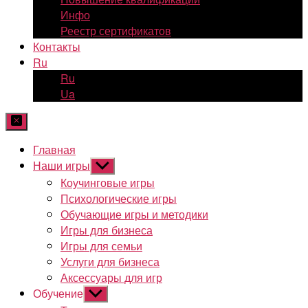
Инфо
Реестр сертификатов
Контакты
Ru
Ru
Ua
Главная
Наши игры
Показывать
подменю
Коучинговые игры
Психологические игры
Обучающие игры и методики
Игры для бизнеса
Игры для семьи
Услуги для бизнеса
Аксессуары для игр
Обучение
Показывать
подменю