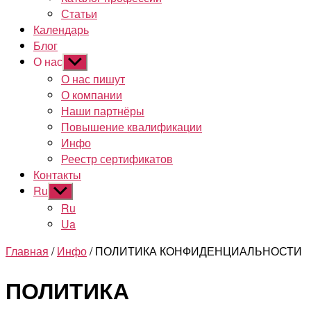
Статьи
Календарь
Блог
О нас
Показывать
подменю
О нас пишут
О компании
Наши партнёры
Повышение квалификации
Инфо
Реестр сертификатов
Контакты
Ru
Показывать
подменю
Ru
Ua
Главная
/
Инфо
/ ПОЛИТИКА КОНФИДЕНЦИАЛЬНОСТИ
ПОЛИТИКА