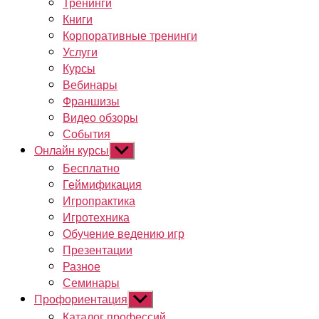
Тренинги
Книги
Корпоративные тренинги
Услуги
Курсы
Вебинары
Франшизы
Видео обзоры
События
Онлайн курсы
Показывать
подменю
Бесплатно
Геймификация
Игропрактика
Игротехника
Обучение ведению игр
Презентации
Разное
Семинары
Профориентация
Показывать
подменю
Каталог профессий