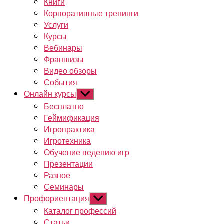
Книги
Корпоративные тренинги
Услуги
Курсы
Вебинары
Франшизы
Видео обзоры
События
Онлайн курсы
Показывать
подменю
Бесплатно
Геймификация
Игропрактика
Игротехника
Обучение ведению игр
Презентации
Разное
Семинары
Профориентация
Показывать
подменю
Каталог профессий
Статьи