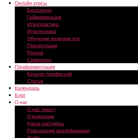
Онлайн курсы
Бесплатно
Геймификация
Игропрактика
Игротехника
Обучение ведению игр
Презентации
Разное
Семинары
Профориентация
Каталог профессий
Статьи
Календарь
Блог
О нас
О нас пишут
О компании
Наши партнёры
Повышение квалификации
Инфо