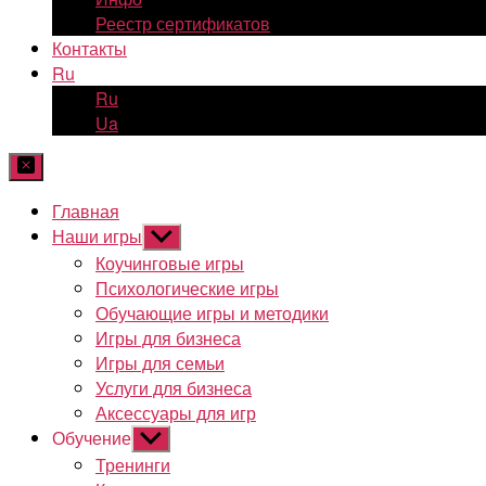
Реестр сертификатов
Контакты
Ru
Ru
Ua
Главная
Наши игры
Показывать
подменю
Коучинговые игры
Психологические игры
Обучающие игры и методики
Игры для бизнеса
Игры для семьи
Услуги для бизнеса
Аксессуары для игр
Обучение
Показывать
подменю
Тренинги