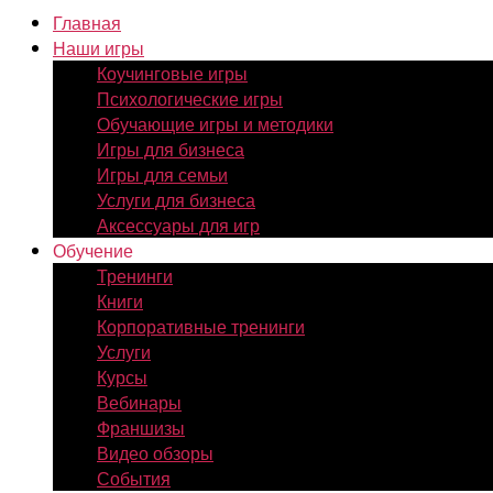
Главная
Наши игры
Коучинговые игры
Психологические игры
Обучающие игры и методики
Игры для бизнеса
Игры для семьи
Услуги для бизнеса
Аксессуары для игр
Обучение
Тренинги
Книги
Корпоративные тренинги
Услуги
Курсы
Вебинары
Франшизы
Видео обзоры
События