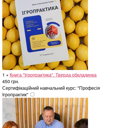
1
×
Книга "Ігропрактика". Тверда обкладинка
450
грн.
Сертифікаційний навчальний курс: "Професія
Ігропрактик"