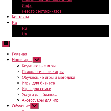
Инфо
Реестр сертификатов
Контакты
Ru
Ru
Ua
Главная
Наши игры
Показывать
подменю
Коучинговые игры
Психологические игры
Обучающие игры и методики
Игры для бизнеса
Игры для семьи
Услуги для бизнеса
Аксессуары для игр
Обучение
Показывать
подменю