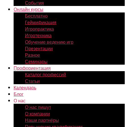
События
Онлайн курсы
Бесплатно
Геймификация
Игропрактика
Игротехника
Обучение ведению игр
Презентации
Разное
Семинары
Профориентация
Каталог профессий
Статьи
Календарь
Блог
О нас
О нас пишут
О компании
Наши партнёры
Повышение квалификации