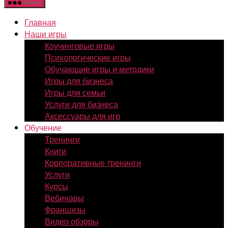
Меню
Главная
Наши игры
Коучинговые игры
Психологические игры
Обучающие игры и методики
Игры для бизнеса
Игры для семьи
Услуги для бизнеса
Аксессуары для игр
Обучение
Тренинги
Книги
Корпоративные тренинги
Услуги
Курсы
Вебинары
Франшизы
Видео обзоры