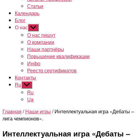
Статьи
Календарь
Блог
О нас
Показывать
подменю
О нас пишут
О компании
Наши партнёры
Повышение квалификации
Инфо
Реестр сертификатов
Контакты
Ru
Показывать
подменю
Ru
Ua
Главная
/
Наши игры
/ Интеллектуальная игра «Дебаты –
лига чемпионов».
Интеллектуальная игра «Дебаты –