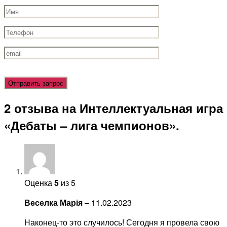
Оставьте
это
поле
2 отзыва на
Интеллектуальная игра
пустым.
«Дебаты – лига чемпионов».
Оценка
5
из 5
Веселка Марія
–
11.02.2023
Наконец-то это случилось! Сегодня я провела свою