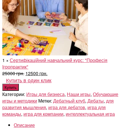
1
×
Сертифікаційний навчальний курс: "Професія
Ігропрактик"
Первоначальная
Текущая
25000
грн.
12500
грн.
цена
цена:
Купить в один клик
составляла
12500 грн..
Купить
25000 грн..
Категории:
Игры для бизнеса
,
Наши игры
,
Обучающие
игры и методики
Метки:
Дебатный клуб
,
Дебаты
,
для
развития мышления
,
игра для дебатов
,
игра для
команды
,
игра для компании
,
интеллектуальная игра
Описание