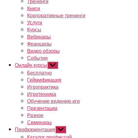
Тренинги
Книги
Корпоративные тренинги
Услуги
Курсы
Вебинары
Франшизы
Видео обзоры
События
Онлайн курсы
Показывать
подменю
Бесплатно
Геймификация
Игропрактика
Игротехника
Обучение ведению игр
Презентации
Разное
Семинары
Профориентация
Показывать
подменю
Каталог профессий