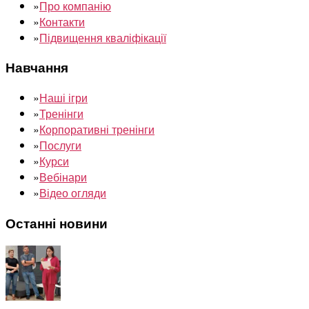
»
Про компанію
»
Контакти
»
Підвищення кваліфікації
Навчання
»
Наші ігри
»
Тренінги
»
Корпоративні тренінги
»
Послуги
»
Курси
»
Вебінари
»
Відео огляди
Останні новини