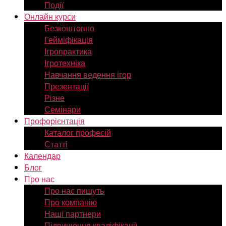
Події
Онлайн курси
Безкоштовно
Гейміфікація
Ігропрактика
Ігротехніка
Навчання ведення ігор
Презентації
Різне
Семінари
Профорієнтація
Каталог професій
Статті
Календар
Блог
Про нас
Про нас пишуть
Про компанію
Наші партнери
Підвищення кваліфікації