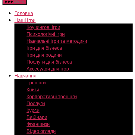
Меню
Головна
Наші ігри
Коучингові ігри
Психологічні ігри
Навчальні ігри та методики
Ігри для бізнеса
Ігри для родини
Послуги для бізнеса
Аксесуари для ігор
Навчання
Тренінги
Книги
Корпоративні тренінги
Послуги
Курси
Вебінари
Франшизи
Відео огляди