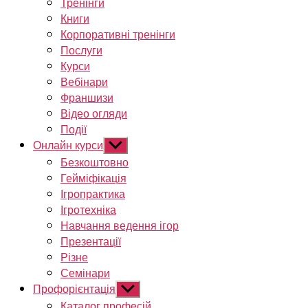
Тренінги
Книги
Корпоративні тренінги
Послуги
Курси
Вебінари
Франшизи
Відео огляди
Події
Онлайн курси
Показати
підменю
Безкоштовно
Гейміфікація
Ігропрактика
Ігротехніка
Навчання ведення ігор
Презентації
Різне
Семінари
Профорієнтація
Показати
підменю
Каталог професій