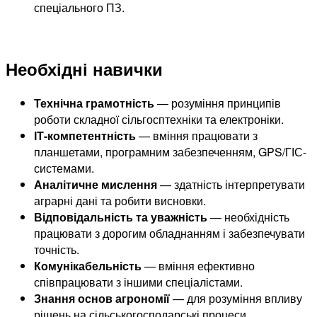
спеціального ПЗ.
Необхідні навички
Технічна грамотність
— розуміння принципів
роботи складної сільгосптехніки та електроніки.
ІТ-компетентність
— вміння працювати з
планшетами, програмним забезпеченням, GPS/ГІС-
системами.
Аналітичне мислення
— здатність інтерпретувати
аграрні дані та робити висновки.
Відповідальність та уважність
— необхідність
працювати з дорогим обладнанням і забезпечувати
точність.
Комунікабельність
— вміння ефективно
співпрацювати з іншими спеціалістами.
Знання основ агрономії
— для розуміння впливу
рішень на сільськогосподарські процеси.