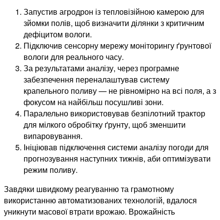
Запустив агродрон із тепловізійною камерою для
зйомки полів, щоб визначити ділянки з критичним
дефіцитом вологи.
Підключив сенсорну мережу моніторингу ґрунтової
вологи для реального часу.
За результатами аналізу, через програмне
забезпечення переналаштував систему
крапельного поливу — не рівномірно на всі поля, а з
фокусом на найбільш посушливі зони.
Паралельно використовував безпілотний трактор
для мілкого обробітку ґрунту, щоб зменшити
випаровування.
Ініціював підключення системи аналізу погоди для
прогнозування наступних тижнів, аби оптимізувати
режим поливу.
Завдяки швидкому реагуванню та грамотному
використанню автоматизованих технологій, вдалося
уникнути масової втрати врожаю. Врожайність