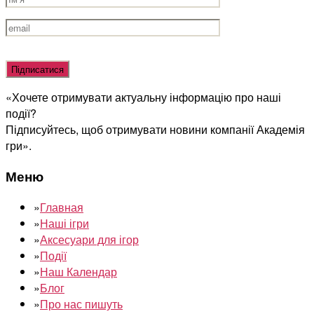
Оставьте
это
поле
«Хочете отримувати актуальну інформацію про наші
пустым.
події?
Підписуйтесь, щоб отримувати новини компанії Академія
гри».
Меню
»
Главная
»
Наші ігри
»
Аксесуари для ігор
»
Події
»
Наш Календар
»
Блог
»
Про нас пишуть