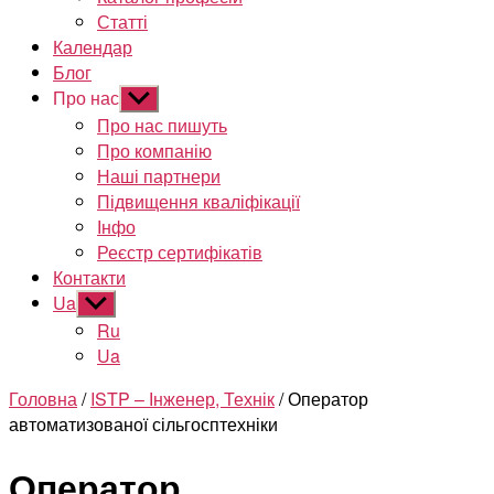
Статті
Календар
Блог
Про нас
Показати
підменю
Про нас пишуть
Про компанію
Наші партнери
Підвищення кваліфікації
Інфо
Реєстр сертифікатів
Контакти
Ua
Показати
підменю
Ru
Ua
Головна
/
ISTP – Інженер, Технік
/ Оператор
автоматизованої сільгосптехніки
Оператор