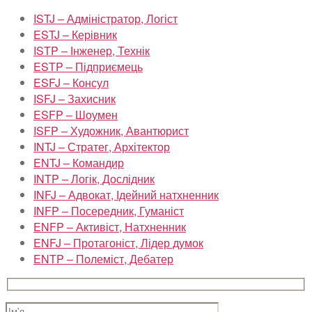
ISTJ – Адміністратор, Логіст
ESTJ – Керівник
ISTP – Інженер, Технік
ESTP – Підприємець
ESFJ – Консул
ISFJ – Захисник
ESFP – Шоумен
ISFP – Художник, Авантюрист
INTJ – Стратег, Архітектор
ENTJ – Командир
INTP – Логік, Дослідник
INFJ – Адвокат, Ідейний натхненник
INFP – Посередник, Гуманіст
ENFP – Активіст, Натхненник
ENFJ – Протагоніст, Лідер думок
ENTP – Полеміст, Дебатер