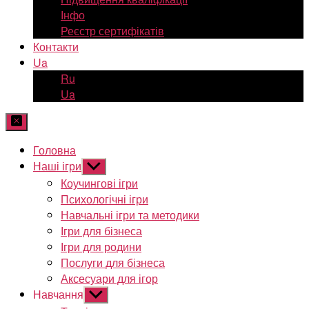
Інфо
Реєстр сертифікатів
Контакти
Ua
Ru
Ua
Головна
Наші ігри
Показати
підменю
Коучингові ігри
Психологічні ігри
Навчальні ігри та методики
Ігри для бізнеса
Ігри для родини
Послуги для бізнеса
Аксесуари для ігор
Навчання
Показати
підменю