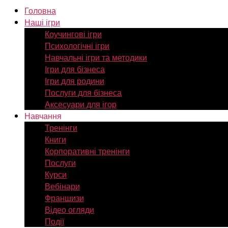
Головна
Наші ігри
Коучингові ігри
Психологічні ігри
Навчальні ігри та методики
Ігри для бізнеса
Ігри для родини
Послуги для бізнеса
Аксесуари для ігор
Навчання
Тренінги
Книги
Корпоративні тренінги
Послуги
Курси
Вебінари
Франшизи
Відео огляди
Події