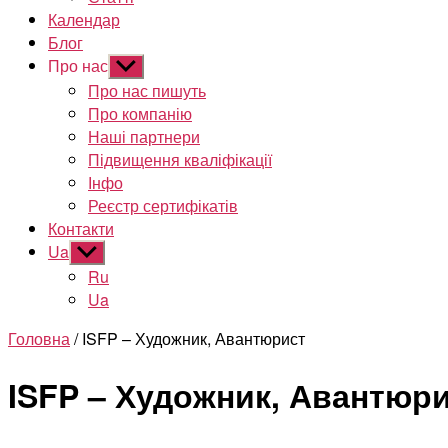
Календар
Блог
Про нас
Показати
підменю
Про нас пишуть
Про компанію
Наші партнери
Підвищення кваліфікації
Інфо
Реєстр сертифікатів
Контакти
Ua
Показати
підменю
Ru
Ua
Головна
/ ISFP – Художник, Авантюрист
ISFP – Художник, Авантюр