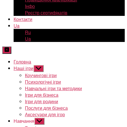
Інфо
Реєстр сертифікатів
Контакти
Ua
Ru
Ua
Головна
Наші ігри
Показати
підменю
Коучингові ігри
Психологічні ігри
Навчальні ігри та методики
Ігри для бізнеса
Ігри для родини
Послуги для бізнеса
Аксесуари для ігор
Навчання
Показати
підменю