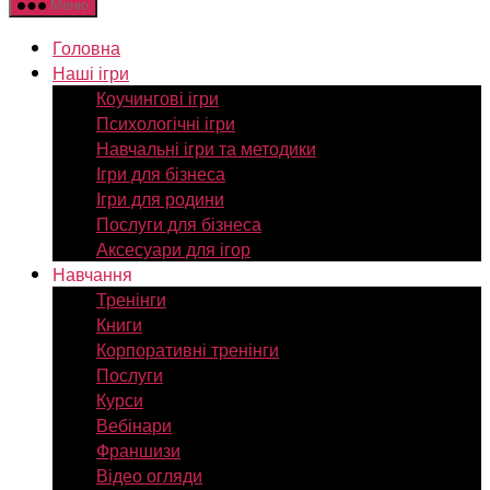
Меню
Головна
Наші ігри
Коучингові ігри
Психологічні ігри
Навчальні ігри та методики
Ігри для бізнеса
Ігри для родини
Послуги для бізнеса
Аксесуари для ігор
Навчання
Тренінги
Книги
Корпоративні тренінги
Послуги
Курси
Вебінари
Франшизи
Відео огляди