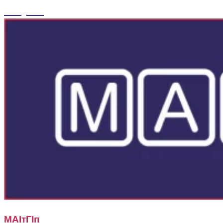
МАІтГІп