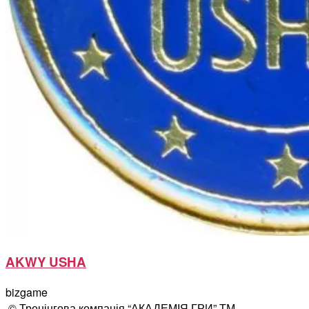
AKWY USHA
bizgame
© Тренінгова компанія “АКАДЕМІЯ ГРИ” ТМ