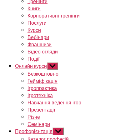
Тренінги
Книги
Корпоративні тренінги
Послуги
Курси
Вебінари
Франшизи
Відео огляди
Події
Онлайн курси
Показати
підменю
Безкоштовно
Гейміфікація
Ігропрактика
Ігротехніка
Навчання ведення ігор
Презентації
Різне
Семінари
Профорієнтація
Показати
підменю
Каталог професій