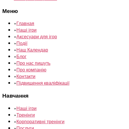
Меню
»
Главная
»
Наші ігри
»
Аксесуари для ігор
»
Події
»
Наш Календар
»
Блог
»
Про нас пишуть
»
Про компанію
»
Контакти
»
Підвищення кваліфікації
Навчання
»
Наші ігри
»
Тренінги
»
Корпоративні тренінги
»
Послуги