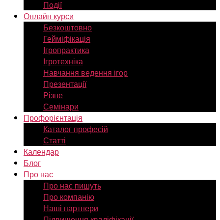
Події
Онлайн курси
Безкоштовно
Гейміфікація
Ігропрактика
Ігротехніка
Навчання ведення ігор
Презентації
Різне
Семінари
Профорієнтація
Каталог професій
Статті
Календар
Блог
Про нас
Про нас пишуть
Про компанію
Наші партнери
Підвищення кваліфікації