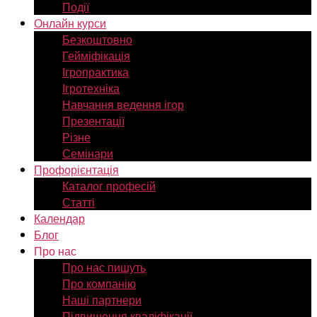
Події
Онлайн курси
Безкоштовно
Гейміфікація
Ігропрактика
Ігротехніка
Навчання ведення ігор
Презентації
Різне
Семінари
Профорієнтація
Каталог професій
Статті
Календар
Блог
Про нас
Про нас пишуть
Про компанію
Наші партнери
Підвищення кваліфікації