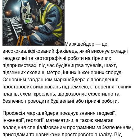
Маркшейдер
— це
висококваліфікований фахівець, який виконує складні
геодезичні та картографічні роботи на гірничих
підприємствах, під час будівництва тунелів, шахт,
підземних сховищ, метро, інших інженерних споруд.
Основним завданням маркшейдера є проведення
просторових вимірювань під землею, створення точних
планів, схем, креслень, що дозволяє ефективно та
безпечно проводити будівельні або гірничі роботи.
Професія маркшейдера поєднує знання геодезії,
інженерії, геології, математики, а також вимагає
володіння спеціалізованим програмним забезпеченням,
приладами та навичками просторового аналізу. Від