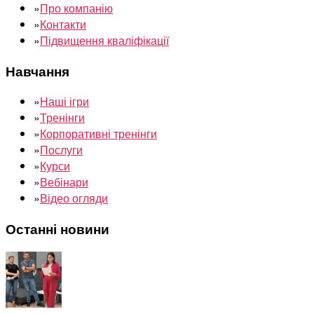
»
Про компанію
»
Контакти
»
Підвищення кваліфікації
Навчання
»
Наші ігри
»
Тренінги
»
Корпоративні тренінги
»
Послуги
»
Курси
»
Вебінари
»
Відео огляди
Останні новини