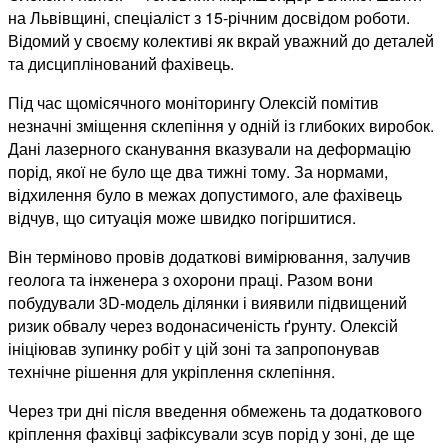
на Львівщині, спеціаліст з 15-річним досвідом роботи.
Відомий у своєму колективі як вкрай уважний до деталей
та дисциплінований фахівець.
Під час щомісячного моніторингу Олексій помітив
незначні зміщення склепіння у одній із глибоких виробок.
Дані лазерного сканування вказували на деформацію
порід, якої не було ще два тижні тому. За нормами,
відхилення було в межах допустимого, але фахівець
відчув, що ситуація може швидко погіршитися.
Він терміново провів додаткові вимірювання, залучив
геолога та інженера з охорони праці. Разом вони
побудували 3D-модель ділянки і виявили підвищений
ризик обвалу через водонасиченість ґрунту. Олексій
ініціював зупинку робіт у цій зоні та запропонував
технічне рішення для укріплення склепіння.
Через три дні після введення обмежень та додаткового
кріплення фахівці зафіксували зсув порід у зоні, де ще