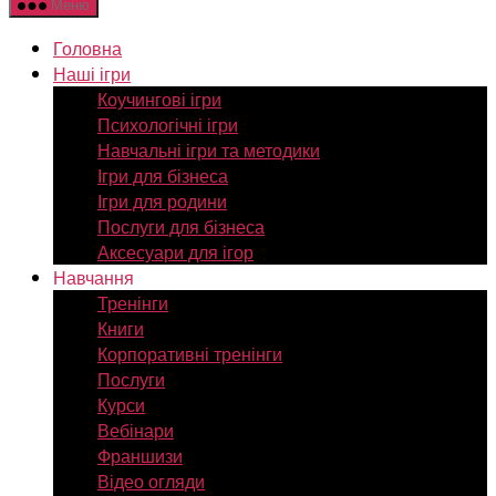
Меню
Головна
Наші ігри
Коучингові ігри
Психологічні ігри
Навчальні ігри та методики
Ігри для бізнеса
Ігри для родини
Послуги для бізнеса
Аксесуари для ігор
Навчання
Тренінги
Книги
Корпоративні тренінги
Послуги
Курси
Вебінари
Франшизи
Відео огляди