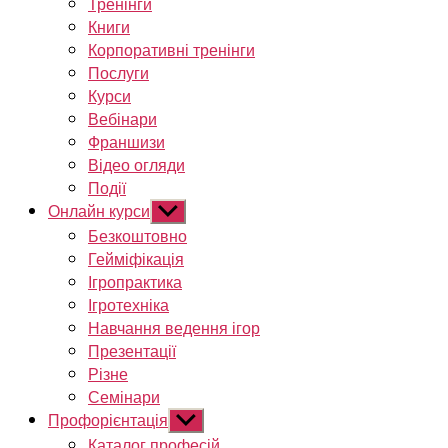
Тренінги
Книги
Корпоративні тренінги
Послуги
Курси
Вебінари
Франшизи
Відео огляди
Події
Онлайн курси
Показати
підменю
Безкоштовно
Гейміфікація
Ігропрактика
Ігротехніка
Навчання ведення ігор
Презентації
Різне
Семінари
Профорієнтація
Показати
підменю
Каталог професій