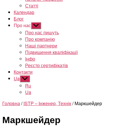
Статті
Календар
Блог
Про нас
Показати
підменю
Про нас пишуть
Про компанію
Наші партнери
Підвищення кваліфікації
Інфо
Реєстр сертифікатів
Контакти
Ua
Показати
підменю
Ru
Ua
Головна
/
ISTP – Інженер, Технік
/ Маркшейдер
Маркшейдер