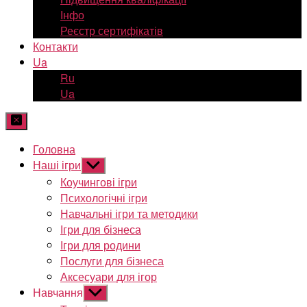
Інфо
Реєстр сертифікатів
Контакти
Ua
Ru
Ua
Головна
Наші ігри
Показати
підменю
Коучингові ігри
Психологічні ігри
Навчальні ігри та методики
Ігри для бізнеса
Ігри для родини
Послуги для бізнеса
Аксесуари для ігор
Навчання
Показати
підменю