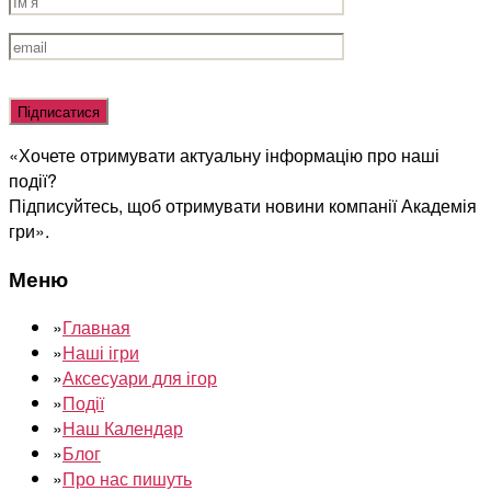
Оставьте
это
поле
«Хочете отримувати актуальну інформацію про наші
пустым.
події?
Підписуйтесь, щоб отримувати новини компанії Академія
гри».
Меню
»
Главная
»
Наші ігри
»
Аксесуари для ігор
»
Події
»
Наш Календар
»
Блог
»
Про нас пишуть