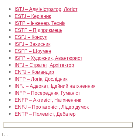
ISTJ – Адміністратор, Логіст
ESTJ – Керівник
ISTP – Інженер, Технік
ESTP – Підприємець
ESFJ – Консул
ISFJ – Захисник
ESFP – Шоумен
ISFP – Художник, Авантюрист
INTJ – Стратег, Архітектор
ENTJ – Командир
INTP – Логік, Дослідник
INFJ – Адвокат, Ідейний натхненник
INFP – Посередник, Гуманіст
ENFP – Активіст, Натхненник
ENFJ – Протагоніст, Лідер думок
ENTP – Полеміст, Дебатер