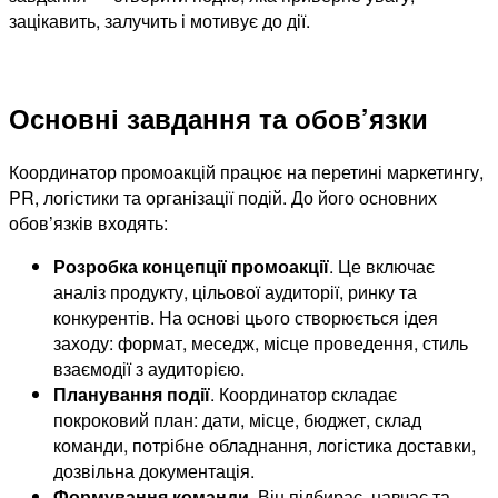
зацікавить, залучить і мотивує до дії.
Основні завдання та обов’язки
Координатор промоакцій працює на перетині маркетингу,
PR, логістики та організації подій. До його основних
обов’язків входять:
Розробка концепції промоакції
. Це включає
аналіз продукту, цільової аудиторії, ринку та
конкурентів. На основі цього створюється ідея
заходу: формат, меседж, місце проведення, стиль
взаємодії з аудиторією.
Планування події
. Координатор складає
покроковий план: дати, місце, бюджет, склад
команди, потрібне обладнання, логістика доставки,
дозвільна документація.
Формування команди
. Він підбирає, навчає та