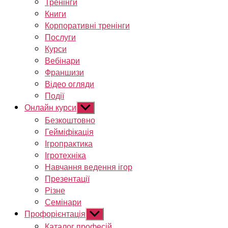
Тренінги
Книги
Корпоративні тренінги
Послуги
Курси
Вебінари
Франшизи
Відео огляди
Події
Онлайн курси
Показати
підменю
Безкоштовно
Гейміфікація
Ігропрактика
Ігротехніка
Навчання ведення ігор
Презентації
Різне
Семінари
Профорієнтація
Показати
підменю
Каталог професій