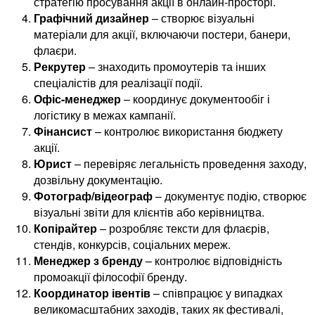
стратегію просування акції в онлайн-просторі.
Графічний дизайнер
– створює візуальні
матеріали для акції, включаючи постери, банери,
флаєри.
Рекрутер
– знаходить промоутерів та інших
спеціалістів для реалізації події.
Офіс-менеджер
– координує документообіг і
логістику в межах кампанії.
Фінансист
– контролює використання бюджету
акції.
Юрист
– перевіряє легальність проведення заходу,
дозвільну документацію.
Фотограф/відеограф
– документує подію, створює
візуальні звіти для клієнтів або керівництва.
Копірайтер
– розробляє тексти для флаєрів,
стендів, конкурсів, соціальних мереж.
Менеджер з бренду
– контролює відповідність
промоакції філософії бренду.
Координатор івентів
– співпрацює у випадках
великомасштабних заходів, таких як фестивалі,