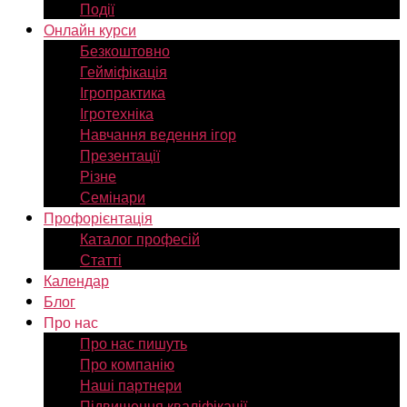
Події
Онлайн курси
Безкоштовно
Гейміфікація
Ігропрактика
Ігротехніка
Навчання ведення ігор
Презентації
Різне
Семінари
Профорієнтація
Каталог професій
Статті
Календар
Блог
Про нас
Про нас пишуть
Про компанію
Наші партнери
Підвищення кваліфікації