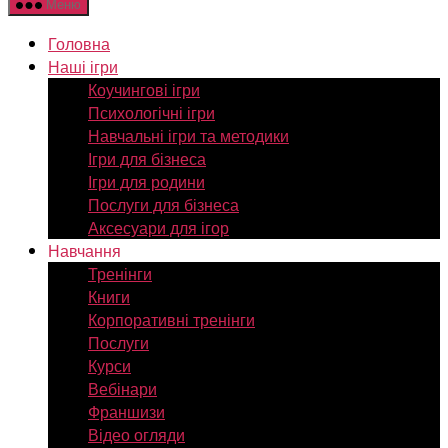
Меню
Головна
Наші ігри
Коучингові ігри
Психологічні ігри
Навчальні ігри та методики
Ігри для бізнеса
Ігри для родини
Послуги для бізнеса
Аксесуари для ігор
Навчання
Тренінги
Книги
Корпоративні тренінги
Послуги
Курси
Вебінари
Франшизи
Відео огляди