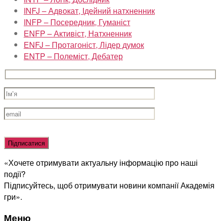
INFJ – Адвокат, Ідейний натхненник
INFP – Посередник, Гуманіст
ENFP – Активіст, Натхненник
ENFJ – Протагоніст, Лідер думок
ENTP – Полеміст, Дебатер
Оставьте
это
поле
«Хочете отримувати актуальну інформацію про наші
пустым.
події?
Підписуйтесь, щоб отримувати новини компанії Академія
гри».
Меню