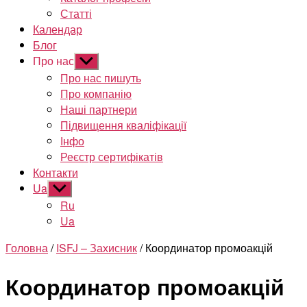
Статті
Календар
Блог
Про нас
Показати
підменю
Про нас пишуть
Про компанію
Наші партнери
Підвищення кваліфікації
Інфо
Реєстр сертифікатів
Контакти
Ua
Показати
підменю
Ru
Ua
Головна
/
ISFJ – Захисник
/ Координатор промоакцій
Координатор промоакцій