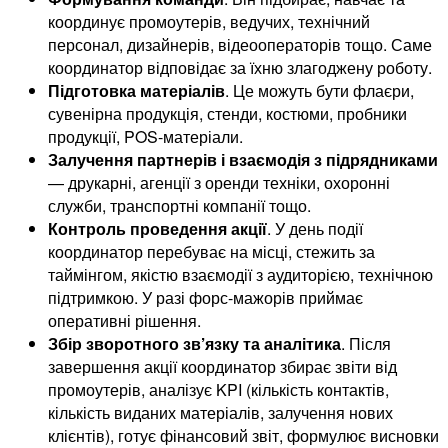
координує промоутерів, ведучих, технічний
персонал, дизайнерів, відеооператорів тощо. Саме
координатор відповідає за їхню злагоджену роботу.
Підготовка матеріалів
. Це можуть бути флаєри,
сувенірна продукція, стенди, костюми, пробники
продукції, POS-матеріали.
Залучення партнерів і взаємодія з підрядниками
— друкарні, агенції з оренди техніки, охоронні
служби, транспортні компанії тощо.
Контроль проведення акції
. У день події
координатор перебуває на місці, стежить за
таймінгом, якістю взаємодії з аудиторією, технічною
підтримкою. У разі форс-мажорів приймає
оперативні рішення.
Збір зворотного зв’язку та аналітика
. Після
завершення акції координатор збирає звіти від
промоутерів, аналізує KPI (кількість контактів,
кількість виданих матеріалів, залучення нових
клієнтів), готує фінансовий звіт, формулює висновки