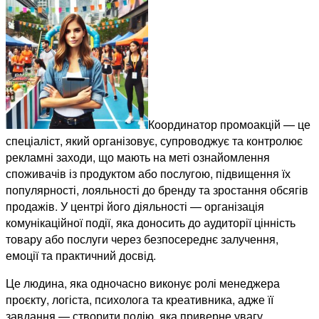
Координатор промоакцій — це
спеціаліст, який організовує, супроводжує та контролює
рекламні заходи, що мають на меті ознайомлення
споживачів із продуктом або послугою, підвищення їх
популярності, лояльності до бренду та зростання обсягів
продажів. У центрі його діяльності — організація
комунікаційної події, яка доносить до аудиторії цінність
товару або послуги через безпосереднє залучення,
емоції та практичний досвід.
Це людина, яка одночасно виконує ролі менеджера
проєкту, логіста, психолога та креативника, адже її
завдання — створити подію, яка приверне увагу,