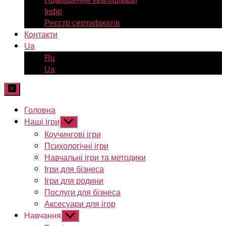
Інфо
Реєстр сертифікатів
Контакти
Ua
Ru
Ua
Головна
Наші ігри
Показати
підменю
Коучингові ігри
Психологічні ігри
Навчальні ігри та методики
Ігри для бізнеса
Ігри для родини
Послуги для бізнеса
Аксесуари для ігор
Навчання
Показати
підменю