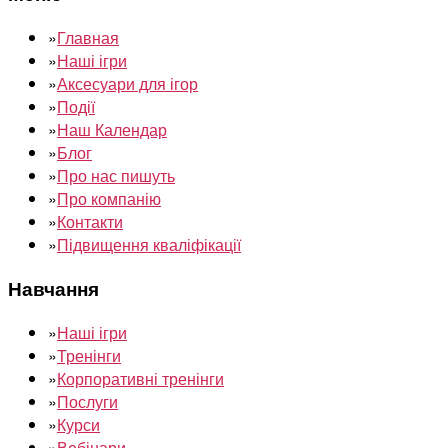
»
Главная
»
Наші ігри
»
Аксесуари для ігор
»
Події
»
Наш Календар
»
Блог
»
Про нас пишуть
»
Про компанію
»
Контакти
»
Підвищення кваліфікації
Навчання
»
Наші ігри
»
Тренінги
»
Корпоративні тренінги
»
Послуги
»
Курси
»
Вебінари