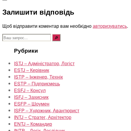
Залишити відповідь
Щоб відправити коментар вам необхідно
авторизуватись
.
Шукати:
Рубрики
ISTJ – Адміністратор, Логіст
ESTJ – Керівник
ISTP – Інженер, Технік
ESTP – Підприємець
ESFJ – Консул
ISFJ – Захисник
ESFP – Шоумен
ISFP – Художник, Авантюрист
INTJ – Стратег, Архітектор
ENTJ – Командир
INTP – Логік, Дослідник