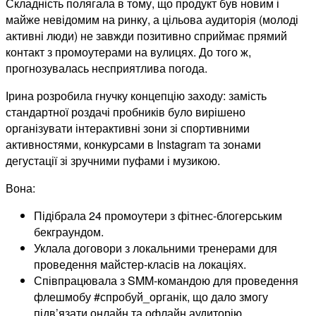
Складність полягала в тому, що продукт був новим і
майже невідомим на ринку, а цільова аудиторія (молоді
активні люди) не завжди позитивно сприймає прямий
контакт з промоутерами на вулицях. До того ж,
прогнозувалась несприятлива погода.
Ірина розробила гнучку концепцію заходу: замість
стандартної роздачі пробників було вирішено
організувати інтерактивні зони зі спортивними
активностями, конкурсами в Instagram та зонами
дегустації зі зручними пуфами і музикою.
Вона:
Підібрала 24 промоутери з фітнес-блогерським
бекграундом.
Уклала договори з локальними тренерами для
проведення майстер-класів на локаціях.
Співпрацювала з SMM-командою для проведення
флешмобу #спробуй_органік, що дало змогу
підв’язати онлайн та офлайн аудиторію.