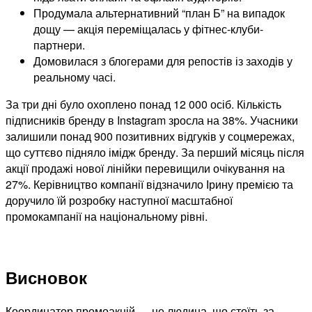
Продумала альтернативний “план Б” на випадок
дощу — акція переміщалась у фітнес-клуби-
партнери.
Домовилася з блогерами для репостів із заходів у
реальному часі.
За три дні було охоплено понад 12 000 осіб. Кількість
підписників бренду в Instagram зросла на 38%. Учасники
залишили понад 900 позитивних відгуків у соцмережах,
що суттєво підняло імідж бренду. За перший місяць після
акції продажі нової лінійки перевищили очікування на
27%. Керівництво компанії відзначило Ірину премією та
доручило їй розробку наступної масштабної
промокампанії на національному рівні.
Висновок
Координатор промоакцій — це людина, що стоїть за