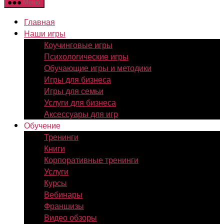
Меню
Главная
Наши игры
Коучинговые игры
Психологические игры
Обучающие игры и методики
Игры для бизнеса
Игры для семьи
Услуги для бизнеса
Аксессуары для игр
Обучение
Тренинги
Книги
Корпоративные тренинги
Услуги
Курсы
Вебинары
Франшизы
Видео обзоры