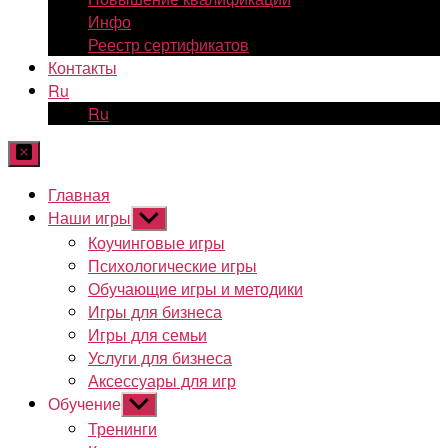
Инфо
Реестр сертификатов
Контакты
Ru
Ru
Главная
Наши игры
Показывать
подменю
Коучинговые игры
Психологические игры
Обучающие игры и методики
Игры для бизнеса
Игры для семьи
Услуги для бизнеса
Аксессуары для игр
Обучение
Показывать
подменю
Тренинги