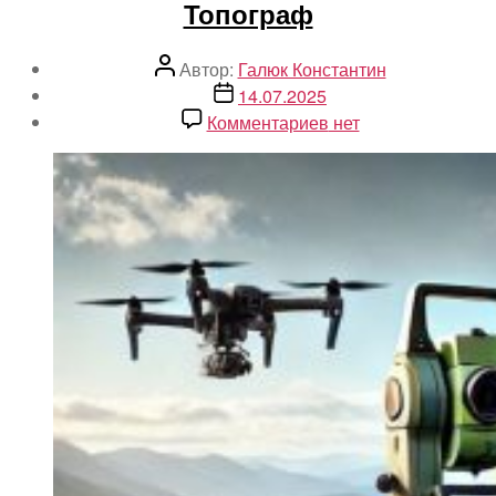
Топограф
Автор
Автор:
Галюк Константин
записи
Дата
14.07.2025
записи
к
Комментариев
нет
записи
Топограф