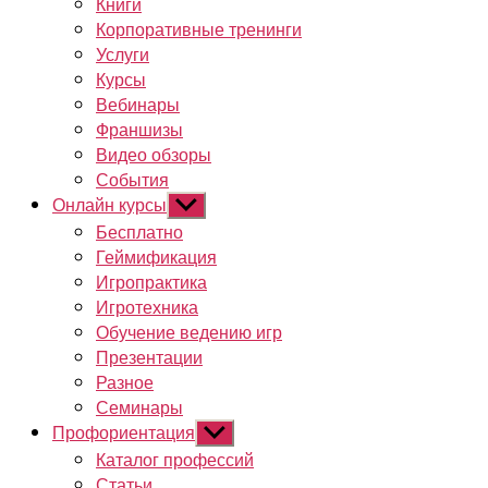
Книги
Корпоративные тренинги
Услуги
Курсы
Вебинары
Франшизы
Видео обзоры
События
Онлайн курсы
Показывать
подменю
Бесплатно
Геймификация
Игропрактика
Игротехника
Обучение ведению игр
Презентации
Разное
Семинары
Профориентация
Показывать
подменю
Каталог профессий
Статьи