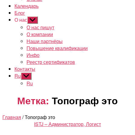
Календарь
Блог
О нас
Показывать
подменю
О нас пишут
О компании
Наши партнёры
Повышение квалификации
Инфо
Реестр сертификатов
Контакты
Ru
Показывать
подменю
Ru
Метка:
Топограф это
Главная
/ Топограф это
Рубрики
ISTJ – Администратор, Логист