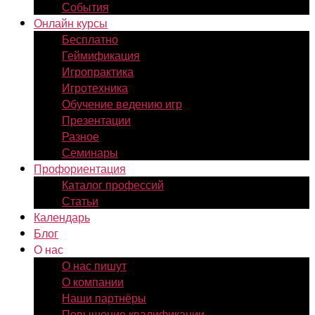
События
Онлайн курсы
Бесплатно
Геймификация
Игропрактика
Игротехника
Обучение ведению игр
Презентации
Разное
Семинары
Профориентация
Каталог профессий
Статьи
Календарь
Блог
О нас
О нас пишут
О компании
Наши партнёры
Повышение квалификации