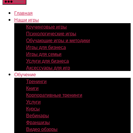
Меню
Главная
Наши игры
Коучинговые игры
Психологические игры
Обучающие игры и методики
Игры для бизнеса
Игры для семьи
Услуги для бизнеса
Аксессуары для игр
Обучение
Тренинги
Книги
Корпоративные тренинги
Услуги
Курсы
Вебинары
Франшизы
Видео обзоры