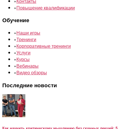
»
Контакты
»
Повышение квалификации
Обучение
»
Наши игры
»
Тренинги
»
Корпоративные тренинги
»
Услуги
»
Курсы
»
Вебинары
»
Видео обзоры
Последние новости
Как научить критическому мышлению без скучных лекций: 5