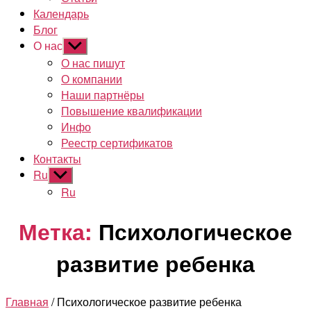
Календарь
Блог
О нас
Показывать
подменю
О нас пишут
О компании
Наши партнёры
Повышение квалификации
Инфо
Реестр сертификатов
Контакты
Ru
Показывать
подменю
Ru
Метка:
Психологическое
развитие ребенка
Главная
/ Психологическое развитие ребенка