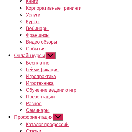
Книги
Корпоративные тренинги
Услуги
Курсы
Вебинары
Франшизы
Видео обзоры
События
Онлайн курсы
Показывать
подменю
Бесплатно
Геймификация
Игропрактика
Игротехника
Обучение ведению игр
Презентации
Разное
Семинары
Профориентация
Показывать
подменю
Каталог профессий
Статьи