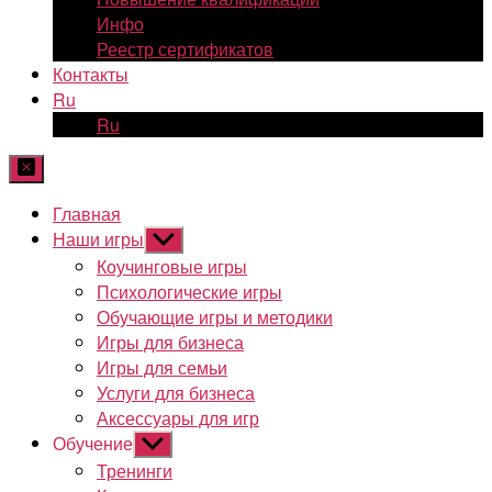
Инфо
Реестр сертификатов
Контакты
Ru
Ru
Главная
Наши игры
Показывать
подменю
Коучинговые игры
Психологические игры
Обучающие игры и методики
Игры для бизнеса
Игры для семьи
Услуги для бизнеса
Аксессуары для игр
Обучение
Показывать
подменю
Тренинги