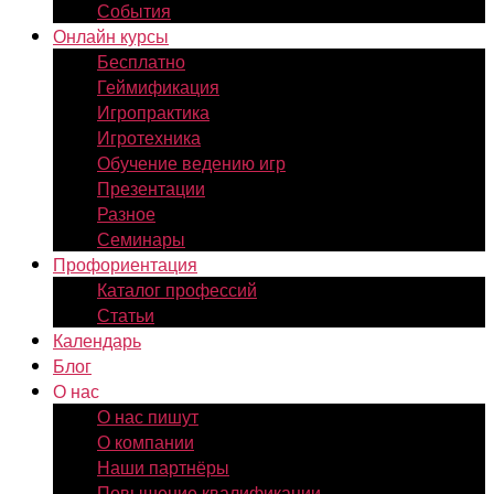
События
Онлайн курсы
Бесплатно
Геймификация
Игропрактика
Игротехника
Обучение ведению игр
Презентации
Разное
Семинары
Профориентация
Каталог профессий
Статьи
Календарь
Блог
О нас
О нас пишут
О компании
Наши партнёры
Повышение квалификации