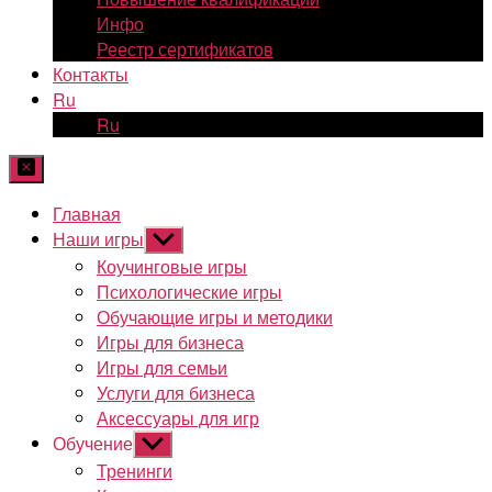
Инфо
Реестр сертификатов
Контакты
Ru
Ru
Главная
Наши игры
Показывать
подменю
Коучинговые игры
Психологические игры
Обучающие игры и методики
Игры для бизнеса
Игры для семьи
Услуги для бизнеса
Аксессуары для игр
Обучение
Показывать
подменю
Тренинги