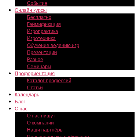
События
Онлайн курсы
Бесплатно
Геймификация
Игропрактика
Игротехника
Обучение ведению игр
Презентации
Разное
Семинары
Профориентация
Каталог профессий
Статьи
Календарь
Блог
О нас
О нас пишут
О компании
Наши партнёры
Повышение квалификации