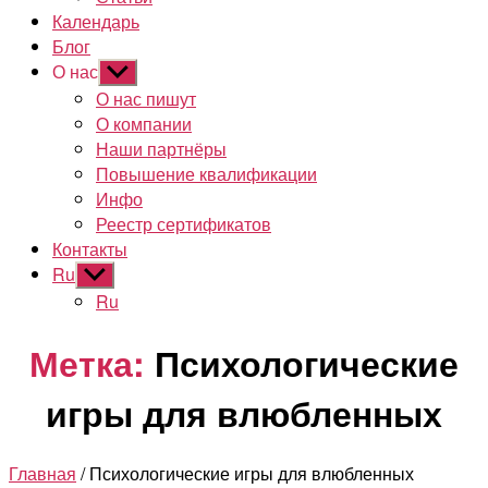
Календарь
Блог
О нас
Показывать
подменю
О нас пишут
О компании
Наши партнёры
Повышение квалификации
Инфо
Реестр сертификатов
Контакты
Ru
Показывать
подменю
Ru
Метка:
Психологические
игры для влюбленных
Главная
/ Психологические игры для влюбленных