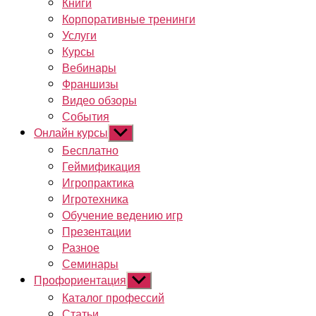
Книги
Корпоративные тренинги
Услуги
Курсы
Вебинары
Франшизы
Видео обзоры
События
Онлайн курсы
Показывать
подменю
Бесплатно
Геймификация
Игропрактика
Игротехника
Обучение ведению игр
Презентации
Разное
Семинары
Профориентация
Показывать
подменю
Каталог профессий
Статьи