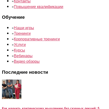
»
Контакты
»
Повышение квалификации
Обучение
»
Наши игры
»
Тренинги
»
Корпоративные тренинги
»
Услуги
»
Курсы
»
Вебинары
»
Видео обзоры
Последние новости
Как научить критическому мышлению без скучных лекций: 5