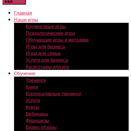
Меню
Главная
Наши игры
Коучинговые игры
Психологические игры
Обучающие игры и методики
Игры для бизнеса
Игры для семьи
Услуги для бизнеса
Аксессуары для игр
Обучение
Тренинги
Книги
Корпоративные тренинги
Услуги
Курсы
Вебинары
Франшизы
Видео обзоры