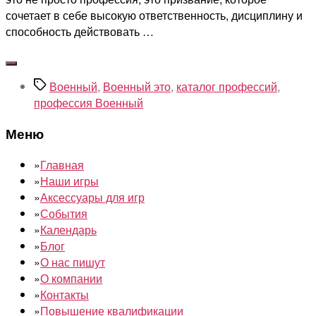
сочетает в себе высокую ответственность, дисциплину и
способность действовать …
Метки
Военный
,
Военный это
,
каталог профессий
,
профессия Военный
Меню
»
Главная
»
Наши игры
»
Аксессуары для игр
»
События
»
Календарь
»
Блог
»
О нас пишут
»
О компании
»
Контакты
»
Повышение квалификации