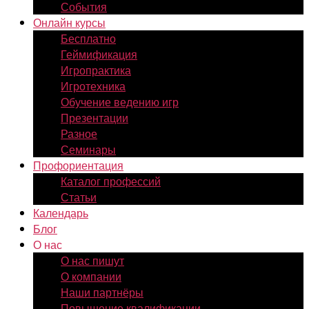
События
Онлайн курсы
Бесплатно
Геймификация
Игропрактика
Игротехника
Обучение ведению игр
Презентации
Разное
Семинары
Профориентация
Каталог профессий
Статьи
Календарь
Блог
О нас
О нас пишут
О компании
Наши партнёры
Повышение квалификации