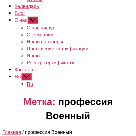
Календарь
Блог
О нас
Показывать
подменю
О нас пишут
О компании
Наши партнёры
Повышение квалификации
Инфо
Реестр сертификатов
Контакты
Ru
Показывать
подменю
Ru
Метка:
профессия
Военный
Главная
/ профессия Военный