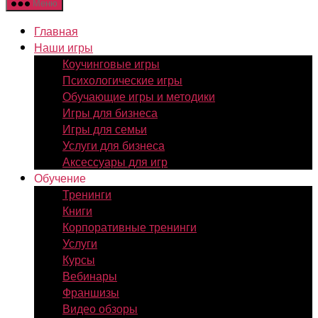
Меню
Главная
Наши игры
Коучинговые игры
Психологические игры
Обучающие игры и методики
Игры для бизнеса
Игры для семьи
Услуги для бизнеса
Аксессуары для игр
Обучение
Тренинги
Книги
Корпоративные тренинги
Услуги
Курсы
Вебинары
Франшизы
Видео обзоры