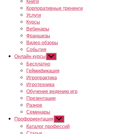
Книги
Корпоративные тренинги
Услуги
Курсы
Вебинары
Франшизы
Видео обзоры
События
Онлайн курсы
Показывать
подменю
Бесплатно
Геймификация
Игропрактика
Игротехника
Обучение ведению игр
Презентации
Разное
Семинары
Профориентация
Показывать
подменю
Каталог профессий
Статьи