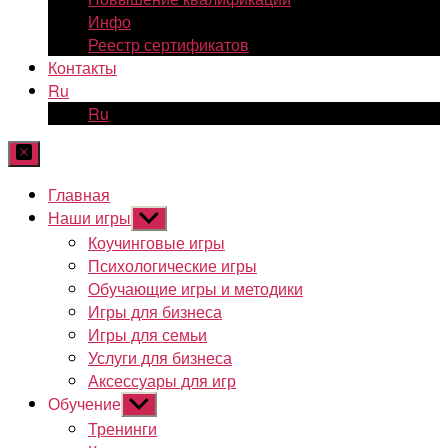
Инфо
Реестр сертификатов
Контакты
Ru
Ru
Главная
Наши игры
Показывать
подменю
Коучинговые игры
Психологические игры
Обучающие игры и методики
Игры для бизнеса
Игры для семьи
Услуги для бизнеса
Аксессуары для игр
Обучение
Показывать
подменю
Тренинги