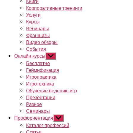
Книги
Корпоративные тренинги
Услуги
Курсы
Вебинары
Франшизы
Видео обзоры
События
Онлайн курсы
Показывать
подменю
Бесплатно
Геймификация
Игропрактика
Игротехника
Обучение ведению игр
Презентации
Разное
Семинары
Профориентация
Показывать
подменю
Каталог профессий
Статьи