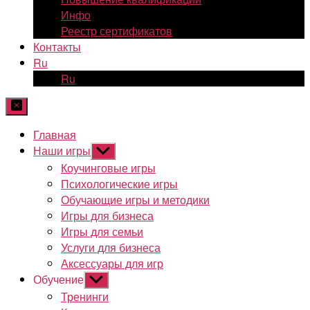
Инфо
Реестр сертификатов
Контакты
Ru
Ru
Главная
Наши игры
Показывать
подменю
Коучинговые игры
Психологические игры
Обучающие игры и методики
Игры для бизнеса
Игры для семьи
Услуги для бизнеса
Аксессуары для игр
Обучение
Показывать
подменю
Тренинги