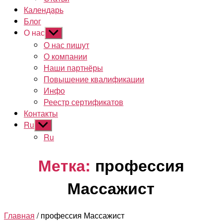
Календарь
Блог
О нас
Показывать
подменю
О нас пишут
О компании
Наши партнёры
Повышение квалификации
Инфо
Реестр сертификатов
Контакты
Ru
Показывать
подменю
Ru
Метка:
профессия
Массажист
Главная
/ профессия Массажист