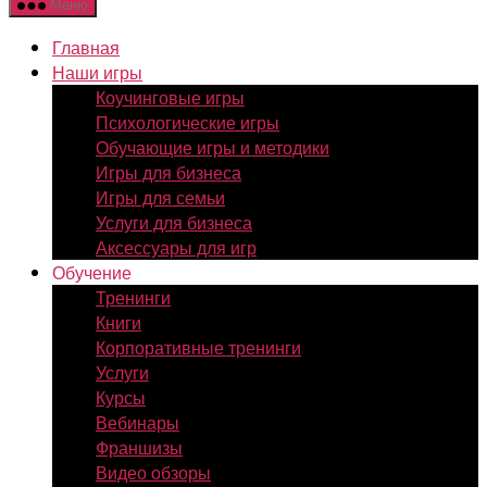
Меню
Главная
Наши игры
Коучинговые игры
Психологические игры
Обучающие игры и методики
Игры для бизнеса
Игры для семьи
Услуги для бизнеса
Аксессуары для игр
Обучение
Тренинги
Книги
Корпоративные тренинги
Услуги
Курсы
Вебинары
Франшизы
Видео обзоры