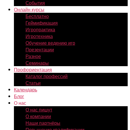
События
Онлайн курсы
Бесплатно
Геймификация
Игропрактика
Игротехника
Обучение ведению игр
Презентации
Разное
Семинары
Профориентация
Каталог профессий
Статьи
Календарь
Блог
О нас
О нас пишут
О компании
Наши партнёры
Повышение квалификации