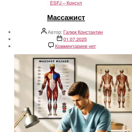
Рубрики
ESFJ – Консул
Массажист
Автор
Автор:
Галюк Константин
записи
Дата
01.07.2025
записи
к
Комментариев
нет
записи
Массажист