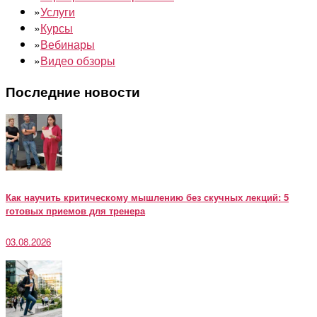
»
Услуги
»
Курсы
»
Вебинары
»
Видео обзоры
Последние новости
Как научить критическому мышлению без скучных лекций: 5
готовых приемов для тренера
03.08.2026