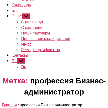
Календарь
Блог
О нас
Показывать
подменю
О нас пишут
О компании
Наши партнёры
Повышение квалификации
Инфо
Реестр сертификатов
Контакты
Ru
Показывать
подменю
Ru
Метка:
профессия Бизнес-
администратор
Главная
/ профессия Бизнес-администратор