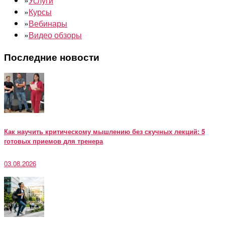
»
Услуги
»
Курсы
»
Вебинары
»
Видео обзоры
Последние новости
Как научить критическому мышлению без скучных лекций: 5
готовых приемов для тренера
03.08.2026