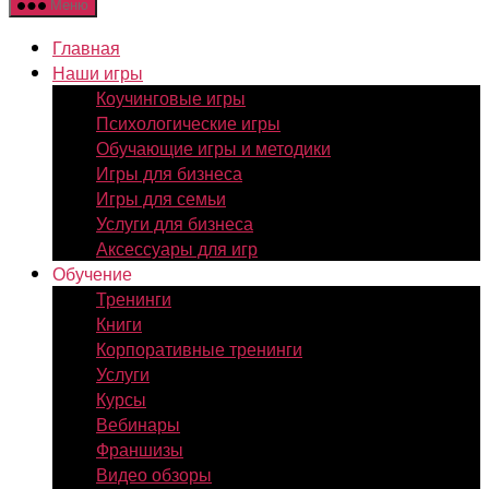
Меню
Главная
Наши игры
Коучинговые игры
Психологические игры
Обучающие игры и методики
Игры для бизнеса
Игры для семьи
Услуги для бизнеса
Аксессуары для игр
Обучение
Тренинги
Книги
Корпоративные тренинги
Услуги
Курсы
Вебинары
Франшизы
Видео обзоры