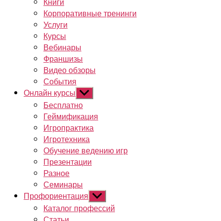
Книги
Корпоративные тренинги
Услуги
Курсы
Вебинары
Франшизы
Видео обзоры
События
Онлайн курсы
Показывать
подменю
Бесплатно
Геймификация
Игропрактика
Игротехника
Обучение ведению игр
Презентации
Разное
Семинары
Профориентация
Показывать
подменю
Каталог профессий
Статьи