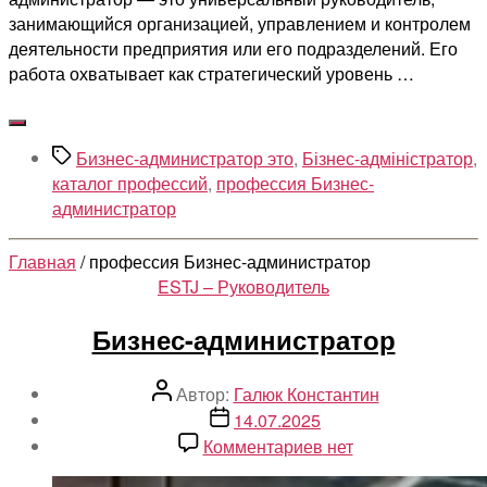
занимающийся организацией, управлением и контролем
деятельности предприятия или его подразделений. Его
работа охватывает как стратегический уровень …
Метки
Бизнес-администратор это
,
Бізнес-адміністратор
,
каталог профессий
,
профессия Бизнес-
администратор
Главная
/ профессия Бизнес-администратор
Рубрики
ESTJ – Руководитель
Бизнес-администратор
Автор
Автор:
Галюк Константин
записи
Дата
14.07.2025
записи
к
Комментариев
нет
записи