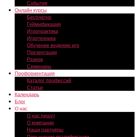
События
Онлайн курсы
Бесплатно
Геймификация
Игропрактика
Игротехника
Обучение ведению игр
Презентации
Разное
Семинары
Профориентация
Каталог профессий
Статьи
Календарь
Блог
О нас
О нас пишут
О компании
Наши партнёры
Повышение квалификации