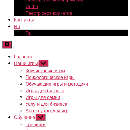
Инфо
Реестр сертификатов
Контакты
Ru
Ru
Главная
Наши игры
Показывать
подменю
Коучинговые игры
Психологические игры
Обучающие игры и методики
Игры для бизнеса
Игры для семьи
Услуги для бизнеса
Аксессуары для игр
Обучение
Показывать
подменю
Тренинги