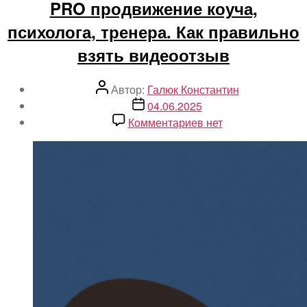
PRO продвижение коуча,
психолога, тренера. Как правильно
взять видеоотзыв
Автор
Автор:
Галюк Константин
записи
Дата
04.06.2025
записи
к
Комментариев
нет
записи
PRO
продвижение
коуча,
психолога,
тренера.
Как
правильно
взять
видеоотзыв