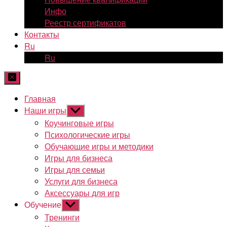
Инфо
Реестр сертификатов
Контакты
Ru
Ru
Главная
Наши игры
Показывать
подменю
Коучинговые игры
Психологические игры
Обучающие игры и методики
Игры для бизнеса
Игры для семьи
Услуги для бизнеса
Аксессуары для игр
Обучение
Показывать
подменю
Тренинги