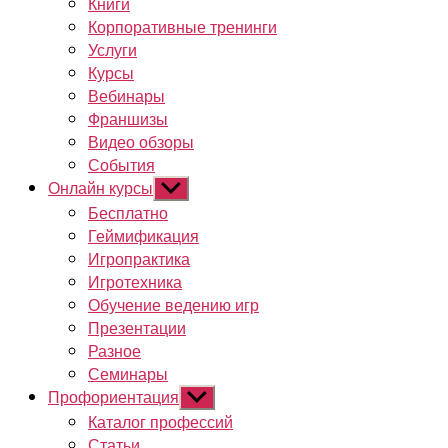
Книги
Корпоративные тренинги
Услуги
Курсы
Вебинары
Франшизы
Видео обзоры
События
Онлайн курсы
Показывать
подменю
Бесплатно
Геймификация
Игропрактика
Игротехника
Обучение ведению игр
Презентации
Разное
Семинары
Профориентация
Показывать
подменю
Каталог профессий
Статьи