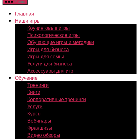
Меню
Главная
Наши игры
Коучинговые игры
Психологические игры
Обучающие игры и методики
Игры для бизнеса
Игры для семьи
Услуги для бизнеса
Аксессуары для игр
Обучение
Тренинги
Книги
Корпоративные тренинги
Услуги
Курсы
Вебинары
Франшизы
Видео обзоры