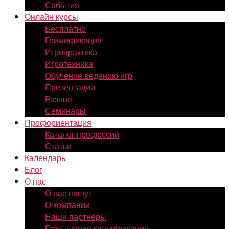
События
Онлайн курсы
Бесплатно
Геймификация
Игропрактика
Игротехника
Обучение ведению игр
Презентации
Разное
Семинары
Профориентация
Каталог профессий
Статьи
Календарь
Блог
О нас
О нас пишут
О компании
Наши партнёры
Повышение квалификации