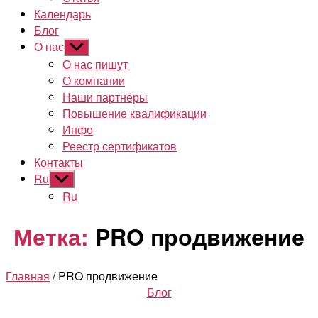
Календарь
Блог
О нас
Показывать
подменю
О нас пишут
О компании
Наши партнёры
Повышение квалификации
Инфо
Реестр сертификатов
Контакты
Ru
Показывать
подменю
Ru
Метка:
PRO продвижение
Главная
/ PRO продвижение
Рубрики
Блог