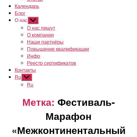
Календарь
Блог
О нас
Показывать
подменю
О нас пишут
О компании
Наши партнёры
Повышение квалификации
Инфо
Реестр сертификатов
Контакты
Ru
Показывать
подменю
Ru
Метка:
Фестиваль-
Марафон
«Межконтинентальный