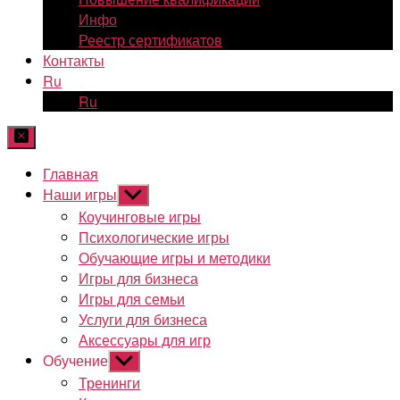
Инфо
Реестр сертификатов
Контакты
Ru
Ru
Главная
Наши игры
Показывать
подменю
Коучинговые игры
Психологические игры
Обучающие игры и методики
Игры для бизнеса
Игры для семьи
Услуги для бизнеса
Аксессуары для игр
Обучение
Показывать
подменю
Тренинги