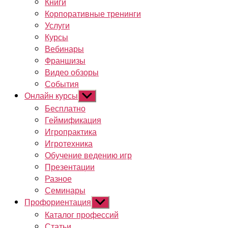
Книги
Корпоративные тренинги
Услуги
Курсы
Вебинары
Франшизы
Видео обзоры
События
Онлайн курсы
Показывать
подменю
Бесплатно
Геймификация
Игропрактика
Игротехника
Обучение ведению игр
Презентации
Разное
Семинары
Профориентация
Показывать
подменю
Каталог профессий
Статьи