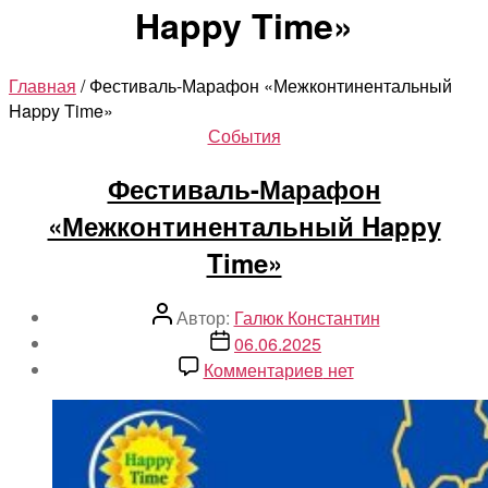
Happy Time»
Главная
/ Фестиваль-Марафон «Межконтинентальный
Happy Time»
Рубрики
События
Фестиваль-Марафон
«Межконтинентальный Happy
Time»
Автор
Автор:
Галюк Константин
записи
Дата
06.06.2025
записи
к
Комментариев
нет
записи
Фестиваль-
Марафон
«Межконтиненталь