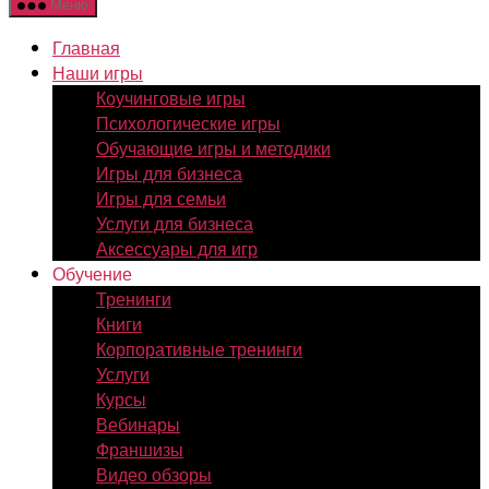
Меню
Главная
Наши игры
Коучинговые игры
Психологические игры
Обучающие игры и методики
Игры для бизнеса
Игры для семьи
Услуги для бизнеса
Аксессуары для игр
Обучение
Тренинги
Книги
Корпоративные тренинги
Услуги
Курсы
Вебинары
Франшизы
Видео обзоры