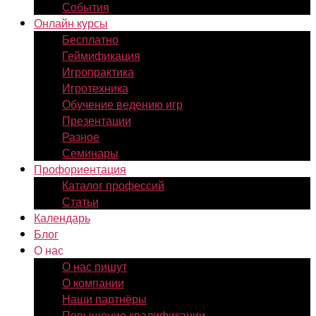
События
Онлайн курсы
Бесплатно
Геймификация
Игропрактика
Игротехника
Обучение ведению игр
Презентации
Разное
Семинары
Профориентация
Каталог профессий
Статьи
Календарь
Блог
О нас
О нас пишут
О компании
Наши партнёры
Повышение квалификации