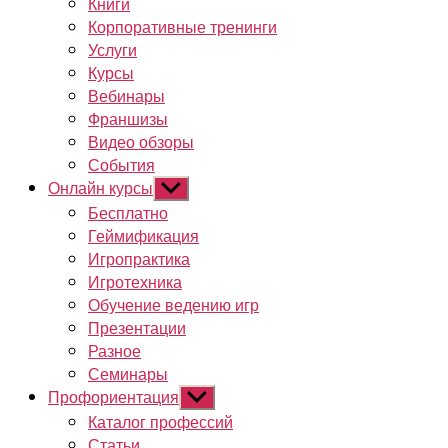
Книги
Корпоративные тренинги
Услуги
Курсы
Вебинары
Франшизы
Видео обзоры
События
Онлайн курсы
Показывать
подменю
Бесплатно
Геймификация
Игропрактика
Игротехника
Обучение ведению игр
Презентации
Разное
Семинары
Профориентация
Показывать
подменю
Каталог профессий
Статьи