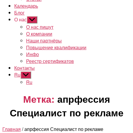
Календарь
Блог
О нас
Показывать
подменю
О нас пишут
О компании
Наши партнёры
Повышение квалификации
Инфо
Реестр сертификатов
Контакты
Ru
Показывать
подменю
Ru
Метка:
апрфессия
Специалист по рекламе
Главная
/ апрфессия Специалист по рекламе