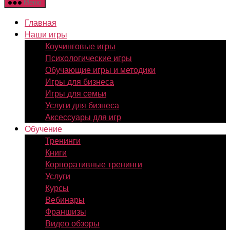
Меню
Главная
Наши игры
Коучинговые игры
Психологические игры
Обучающие игры и методики
Игры для бизнеса
Игры для семьи
Услуги для бизнеса
Аксессуары для игр
Обучение
Тренинги
Книги
Корпоративные тренинги
Услуги
Курсы
Вебинары
Франшизы
Видео обзоры