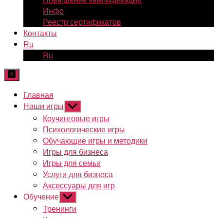
Инфо
Реестр сертификатов
Контакты
Ru
Ru
Главная
Наши игры
Показывать
подменю
Коучинговые игры
Психологические игры
Обучающие игры и методики
Игры для бизнеса
Игры для семьи
Услуги для бизнеса
Аксессуары для игр
Обучение
Показывать
подменю
Тренинги