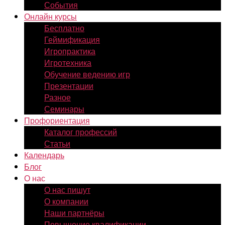
События
Онлайн курсы
Бесплатно
Геймификация
Игропрактика
Игротехника
Обучение ведению игр
Презентации
Разное
Семинары
Профориентация
Каталог профессий
Статьи
Календарь
Блог
О нас
О нас пишут
О компании
Наши партнёры
Повышение квалификации