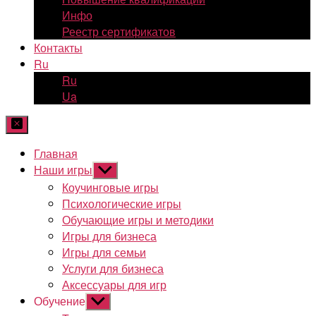
Инфо
Реестр сертификатов
Контакты
Ru
Ru
Ua
Главная
Наши игры
Показывать
подменю
Коучинговые игры
Психологические игры
Обучающие игры и методики
Игры для бизнеса
Игры для семьи
Услуги для бизнеса
Аксессуары для игр
Обучение
Показывать
подменю