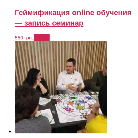
Геймификация online обучения
— запись семинар
550
грн.
Купить