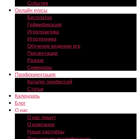
События
Онлайн курсы
Бесплатно
Геймификация
Игропрактика
Игротехника
Обучение ведению игр
Презентации
Разное
Семинары
Профориентация
Каталог профессий
Статьи
Календарь
Блог
О нас
О нас пишут
О компании
Наши партнёры
Повышение квалификации