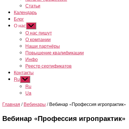
Статьи
Календарь
Блог
О нас
Показывать
подменю
О нас пишут
О компании
Наши партнёры
Повышение квалификации
Инфо
Реестр сертификатов
Контакты
Ru
Показывать
подменю
Ru
Ua
Главная
/
Вебинары
/ Вебинар «Профессия игропрактик»
Вебинар «Профессия игропрактик»