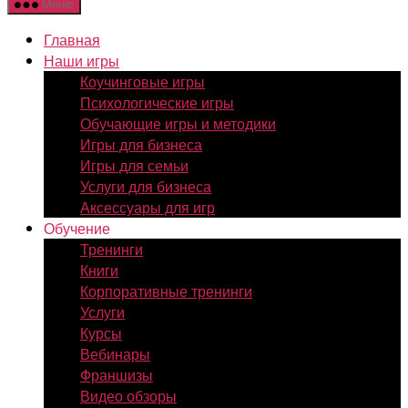
Меню
Главная
Наши игры
Коучинговые игры
Психологические игры
Обучающие игры и методики
Игры для бизнеса
Игры для семьи
Услуги для бизнеса
Аксессуары для игр
Обучение
Тренинги
Книги
Корпоративные тренинги
Услуги
Курсы
Вебинары
Франшизы
Видео обзоры