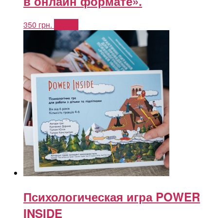
в онлайн формате».
350
грн.
Купить
Психологическая игра POWER
INSIDE