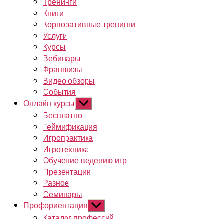
Тренинги
Книги
Корпоративные тренинги
Услуги
Курсы
Вебинары
Франшизы
Видео обзоры
События
Онлайн курсы
Показывать
подменю
Бесплатно
Геймификация
Игропрактика
Игротехника
Обучение ведению игр
Презентации
Разное
Семинары
Профориентация
Показывать
подменю
Каталог профессий