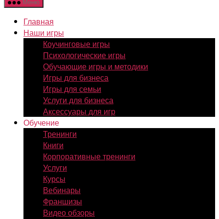
Меню
Главная
Наши игры
Коучинговые игры
Психологические игры
Обучающие игры и методики
Игры для бизнеса
Игры для семьи
Услуги для бизнеса
Аксессуары для игр
Обучение
Тренинги
Книги
Корпоративные тренинги
Услуги
Курсы
Вебинары
Франшизы
Видео обзоры