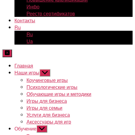
Инфо
Реестр сертификатов
Контакты
Ru
Ru
Ua
Главная
Наши игры
Показывать
подменю
Коучинговые игры
Психологические игры
Обучающие игры и методики
Игры для бизнеса
Игры для семьи
Услуги для бизнеса
Аксессуары для игр
Обучение
Показывать
подменю