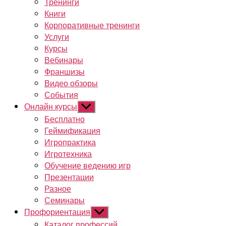
Тренинги
Книги
Корпоративные тренинги
Услуги
Курсы
Вебинары
Франшизы
Видео обзоры
События
Онлайн курсы
Показывать
подменю
Бесплатно
Геймификация
Игропрактика
Игротехника
Обучение ведению игр
Презентации
Разное
Семинары
Профориентация
Показывать
подменю
Каталог профессий