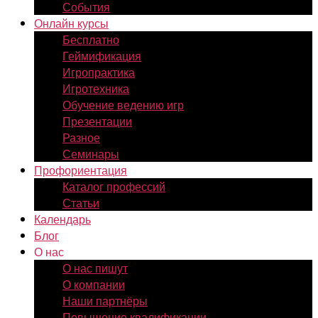
События
Онлайн курсы
Бесплатно
Геймификация
Игропрактика
Игротехника
Обучение ведению игр
Презентации
Разное
Семинары
Профориентация
Каталог профессий
Статьи
Календарь
Блог
О нас
О нас пишут
О компании
Наши партнёры
Повышение квалификации