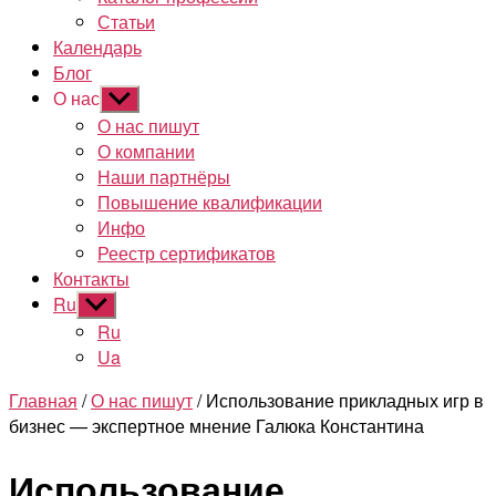
Статьи
Календарь
Блог
О нас
Показывать
подменю
О нас пишут
О компании
Наши партнёры
Повышение квалификации
Инфо
Реестр сертификатов
Контакты
Ru
Показывать
подменю
Ru
Ua
Главная
/
О нас пишут
/ Использование прикладных игр в
бизнес — экспертное мнение Галюка Константина
Использование