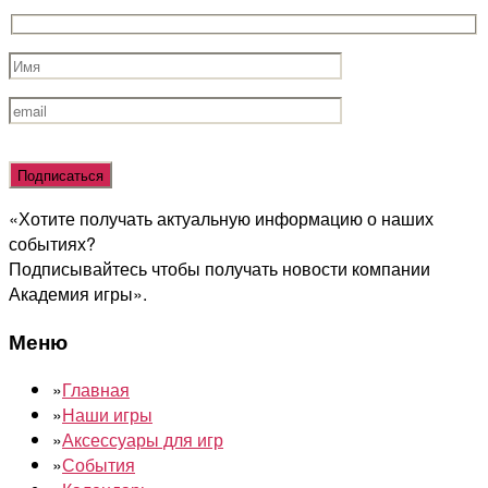
Оставьте
это
поле
«Хотите получать актуальную информацию о наших
пустым.
событиях?
Подписывайтесь чтобы получать новости компании
Академия игры».
Меню
»
Главная
»
Наши игры
»
Аксессуары для игр
»
События