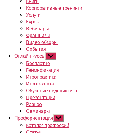
Книги
Корпоративные тренинги
Услуги
Курсы
Вебинары
Франшизы
Видео обзоры
События
Онлайн курсы
Показывать
подменю
Бесплатно
Геймификация
Игропрактика
Игротехника
Обучение ведению игр
Презентации
Разное
Семинары
Профориентация
Показывать
подменю
Каталог профессий
Статьи