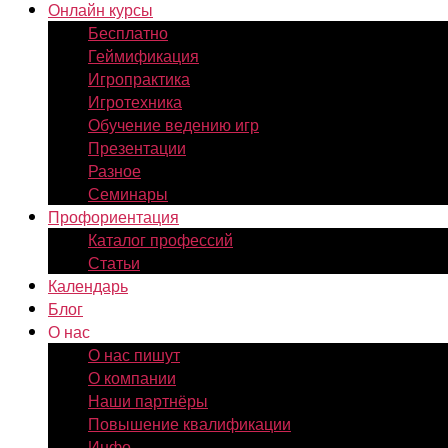
Онлайн курсы
Бесплатно
Геймификация
Игропрактика
Игротехника
Обучение ведению игр
Презентации
Разное
Семинары
Профориентация
Каталог профессий
Статьи
Календарь
Блог
О нас
О нас пишут
О компании
Наши партнёры
Повышение квалификации
Инфо