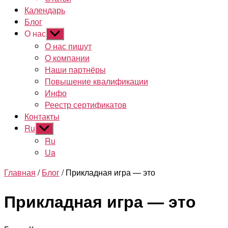
Календарь
Блог
О нас
Показывать
подменю
О нас пишут
О компании
Наши партнёры
Повышение квалификации
Инфо
Реестр сертификатов
Контакты
Ru
Показывать
подменю
Ru
Ua
Главная
/
Блог
/ Прикладная игра — это
Прикладная игра — это