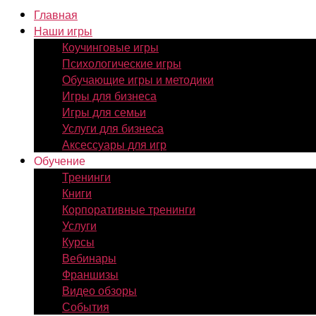
Главная
Наши игры
Коучинговые игры
Психологические игры
Обучающие игры и методики
Игры для бизнеса
Игры для семьи
Услуги для бизнеса
Аксессуары для игр
Обучение
Тренинги
Книги
Корпоративные тренинги
Услуги
Курсы
Вебинары
Франшизы
Видео обзоры
События