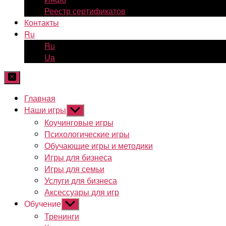
Реестр сертификатов
Контакты
Ru
Ru
Ua
Главная
Наши игры
Показывать
подменю
Коучинговые игры
Психологические игры
Обучающие игры и методики
Игры для бизнеса
Игры для семьи
Услуги для бизнеса
Аксессуары для игр
Обучение
Показывать
подменю
Тренинги