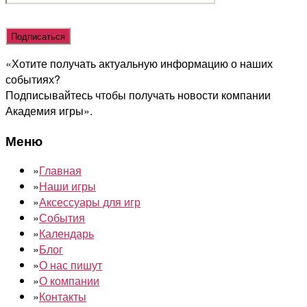
Оставьте
это
поле
«Хотите получать актуальную информацию о наших
пустым.
событиях?
Подписывайтесь чтобы получать новости компании
Академия игры».
Меню
»
Главная
»
Наши игры
»
Аксессуары для игр
»
События
»
Календарь
»
Блог
»
О нас пишут
»
О компании
»
Контакты