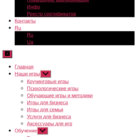
Инфо
Реестр сертификатов
Контакты
Ru
Ru
Ua
Главная
Наши игры
Показывать
подменю
Коучинговые игры
Психологические игры
Обучающие игры и методики
Игры для бизнеса
Игры для семьи
Услуги для бизнеса
Аксессуары для игр
Обучение
Показывать
подменю