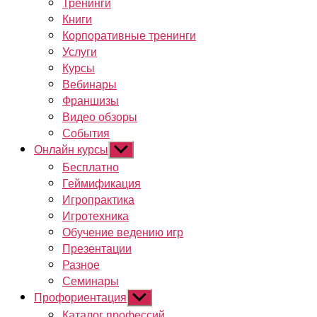
Тренинги
Книги
Корпоративные тренинги
Услуги
Курсы
Вебинары
Франшизы
Видео обзоры
События
Онлайн курсы
Показывать
подменю
Бесплатно
Геймификация
Игропрактика
Игротехника
Обучение ведению игр
Презентации
Разное
Семинары
Профориентация
Показывать
подменю
Каталог профессий