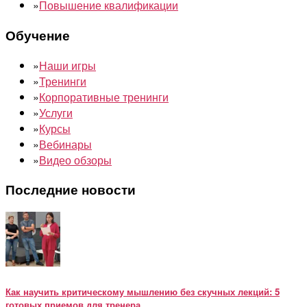
»
Повышение квалификации
Обучение
»
Наши игры
»
Тренинги
»
Корпоративные тренинги
»
Услуги
»
Курсы
»
Вебинары
»
Видео обзоры
Последние новости
Как научить критическому мышлению без скучных лекций: 5
готовых приемов для тренера