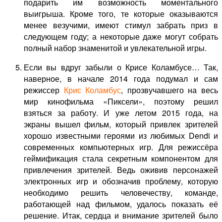
подарить им возможность моментального
выигрыша. Кроме того, те которые оказываются
менее везучими, имеют стимул забрать приз в
следующем году; а некоторые даже могут собрать
полный набор знаменитой и увлекательной игры.
Если вы вдруг забыли о
Крисе Коламбусе
… Так,
наверное, в начале 2014 года подумал и сам
режиссер
Крис Коламбус
, прозвучавшего на весь
мир кинофильма «Пиксели», поэтому решил
взяться за работу. И уже летом 2015 года, на
экраны вышел фильм, который привлек зрителей
хорошо известными героями из любимых Dendi и
современных компьютерных игр. Для режиссёра
геймификация стала секретным компонентом для
привлечения зрителей. Ведь оживив персонажей
электронных игр и обозначив проблему, которую
необходимо решить человечеству, команде,
работающей над фильмом, удалось показать её
решение. Итак, сердца и внимание зрителей было