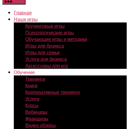
Меню
Главная
Наши игры
Коучинговые игры
Психологические игры
Обучающие игры и методики
Игры для бизнеса
Игры для семьи
Услуги для бизнеса
Аксессуары для игр
Обучение
Тренинги
Книги
Корпоративные тренинги
Услуги
Курсы
Вебинары
Франшизы
Видео обзоры