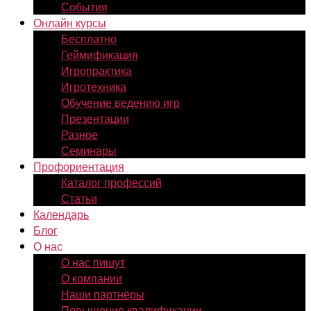
События
Онлайн курсы
Бесплатно
Геймификация
Игропрактика
Игротехника
Обучение ведению игр
Презентации
Разное
Семинары
Профориентация
Каталог профессий
Статьи
Календарь
Блог
О нас
О нас пишут
О компании
Наши партнёры
Повышение квалификации