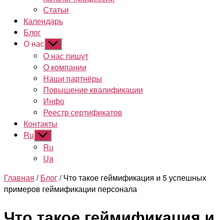
Статьи
Календарь
Блог
О нас
Показывать
подменю
О нас пишут
О компании
Наши партнёры
Повышение квалификации
Инфо
Реестр сертификатов
Контакты
Ru
Показывать
подменю
Ru
Ua
Главная
/
Блог
/ Что такое геймификация и 5 успешных
примеров геймификации персонала
Что такое геймификация и