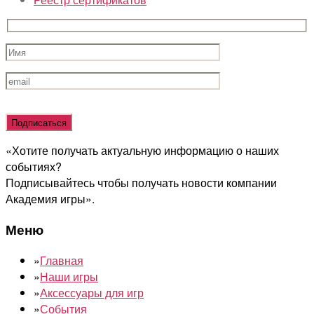
Оставьте
это
поле
«Хотите получать актуальную информацию о наших
пустым.
событиях?
Подписывайтесь чтобы получать новости компании
Академия игры».
Меню
»
Главная
»
Наши игры
»
Аксессуары для игр
»
События