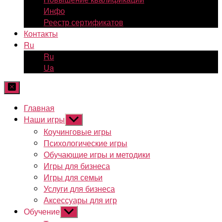
Инфо
Реестр сертификатов
Контакты
Ru
Ru
Ua
Главная
Наши игры
Показывать
подменю
Коучинговые игры
Психологические игры
Обучающие игры и методики
Игры для бизнеса
Игры для семьи
Услуги для бизнеса
Аксессуары для игр
Обучение
Показывать
подменю