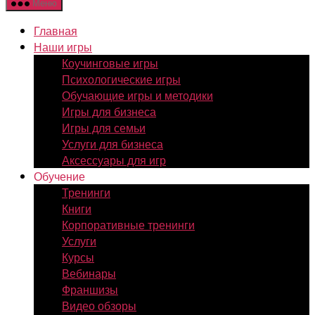
Меню
Главная
Наши игры
Коучинговые игры
Психологические игры
Обучающие игры и методики
Игры для бизнеса
Игры для семьи
Услуги для бизнеса
Аксессуары для игр
Обучение
Тренинги
Книги
Корпоративные тренинги
Услуги
Курсы
Вебинары
Франшизы
Видео обзоры