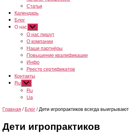
Статьи
Календарь
Блог
О нас
Показывать
подменю
О нас пишут
О компании
Наши партнёры
Повышение квалификации
Инфо
Реестр сертификатов
Контакты
Ru
Показывать
подменю
Ru
Ua
Главная
/
Блог
/ Дети игропрактиков всегда выигрывают
Дети игропрактиков