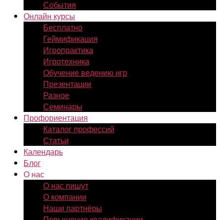
События
Онлайн курсы
Бесплатно
Геймификация
Игропрактика
Игротехника
Обучение ведению игр
Презентации
Разное
Семинары
Профориентация
Каталог профессий
Статьи
Календарь
Блог
О нас
О нас пишут
О компании
Наши партнёры
Повышение квалификации