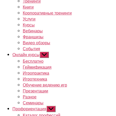
Тренинги
Книги
Корпоративные тренинги
Услуги
Курсы
Вебинары
Франшизы
Видео обзоры
События
Онлайн курсы
Показывать
подменю
Бесплатно
Геймификация
Игропрактика
Игротехника
Обучение ведению игр
Презентации
Разное
Семинары
Профориентация
Показывать
подменю
Каталог профессий