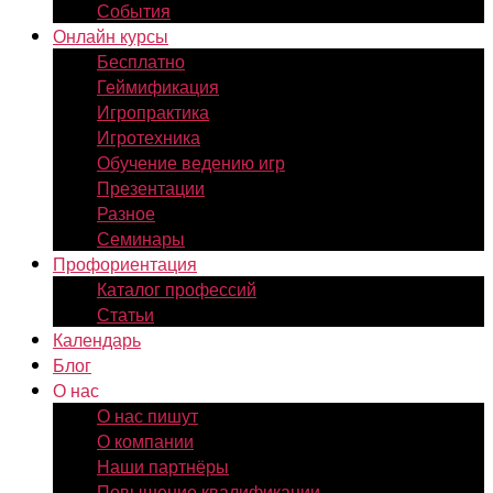
События
Онлайн курсы
Бесплатно
Геймификация
Игропрактика
Игротехника
Обучение ведению игр
Презентации
Разное
Семинары
Профориентация
Каталог профессий
Статьи
Календарь
Блог
О нас
О нас пишут
О компании
Наши партнёры
Повышение квалификации