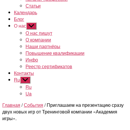
Статьи
Календарь
Блог
О нас
Показывать
подменю
О нас пишут
О компании
Наши партнёры
Повышение квалификации
Инфо
Реестр сертификатов
Контакты
Ru
Показывать
подменю
Ru
Ua
Главная
/
События
/ Приглашаем на презентацию сразу
двух новых игр от Тренинговой компании «Академия
игры».