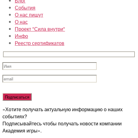
Блог
События
О нас пишут
О нас
Проект "Сила внутри"
Инфо
Реестр сертификатов
Оставьте
это
поле
«Хотите получать актуальную информацию о наших
пустым.
событиях?
Подписывайтесь чтобы получать новости компании
Академия игры».