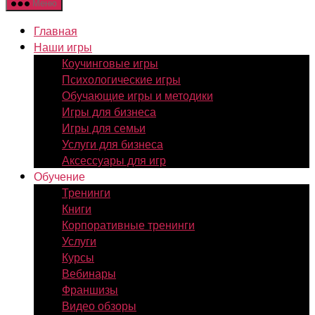
Меню
Главная
Наши игры
Коучинговые игры
Психологические игры
Обучающие игры и методики
Игры для бизнеса
Игры для семьи
Услуги для бизнеса
Аксессуары для игр
Обучение
Тренинги
Книги
Корпоративные тренинги
Услуги
Курсы
Вебинары
Франшизы
Видео обзоры