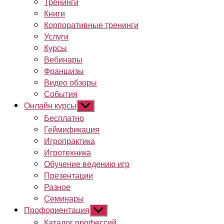
Тренинги
Книги
Корпоративные тренинги
Услуги
Курсы
Вебинары
Франшизы
Видео обзоры
События
Онлайн курсы
Показывать
подменю
Бесплатно
Геймификация
Игропрактика
Игротехника
Обучение ведению игр
Презентации
Разное
Семинары
Профориентация
Показывать
подменю
Каталог профессий