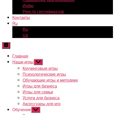
Инфо
Реестр сертификатов
Контакты
Ru
Ru
Ua
Главная
Наши игры
Показывать
подменю
Коучинговые игры
Психологические игры
Обучающие игры и методики
Игры для бизнеса
Игры для семьи
Услуги для бизнеса
Аксессуары для игр
Обучение
Показывать
подменю