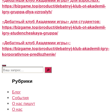
«Дебатный клуб Академии игры» для взрослых:
https://bizgame.top/product/debatnyj-klub-ot-akademii-
igry-gruppa-dlya-vzroslyh/
«Дебатный клуб Академии игры» для студентов:
https://bizgame.top/product/debatnyj-klub-ot-akademii-
igry-studencheskaya-gruppa/
«Дебатный клуб Академии игры»:
https://bizgame.top/product/debatnyj-klub-akademii-igry-
korporativnoe-predlozhenie/
Поиск:
Рубрики
Блог
События
О нас пишут
О нас