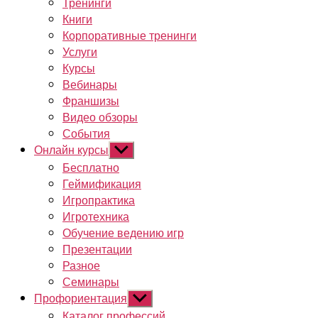
Тренинги
Книги
Корпоративные тренинги
Услуги
Курсы
Вебинары
Франшизы
Видео обзоры
События
Онлайн курсы
Показывать
подменю
Бесплатно
Геймификация
Игропрактика
Игротехника
Обучение ведению игр
Презентации
Разное
Семинары
Профориентация
Показывать
подменю
Каталог профессий