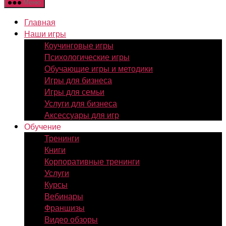
Меню
Главная
Наши игры
Коучинговые игры
Психологические игры
Обучающие игры и методики
Игры для бизнеса
Игры для семьи
Услуги для бизнеса
Аксессуары для игр
Обучение
Тренинги
Книги
Корпоративные тренинги
Услуги
Курсы
Вебинары
Франшизы
Видео обзоры