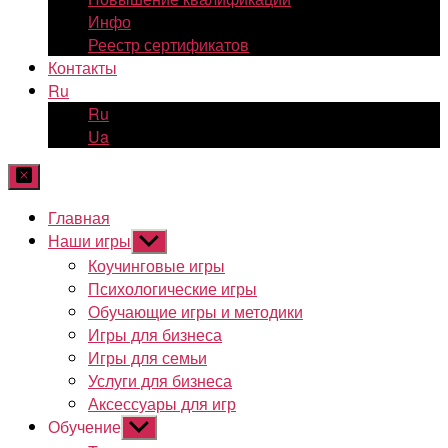
Инфо
Реестр сертификатов
Контакты
Ru
Ru
Ua
Главная
Наши игры
Показывать
подменю
Коучинговые игры
Психологические игры
Обучающие игры и методики
Игры для бизнеса
Игры для семьи
Услуги для бизнеса
Аксессуары для игр
Обучение
Показывать
подменю