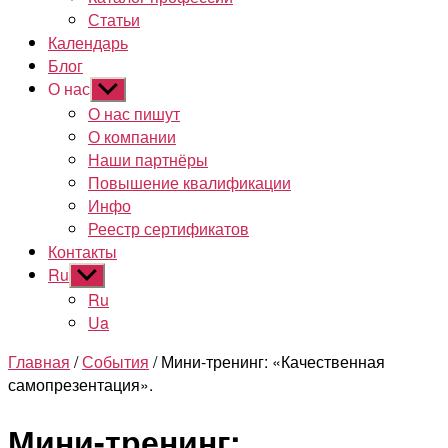
Статьи
Календарь
Блог
О нас
Показывать
подменю
О нас пишут
О компании
Наши партнёры
Повышение квалификации
Инфо
Реестр сертификатов
Контакты
Ru
Показывать
подменю
Ru
Ua
Главная
/
События
/ Мини-тренинг: «Качественная
самопрезентация».
Мини-тренинг: