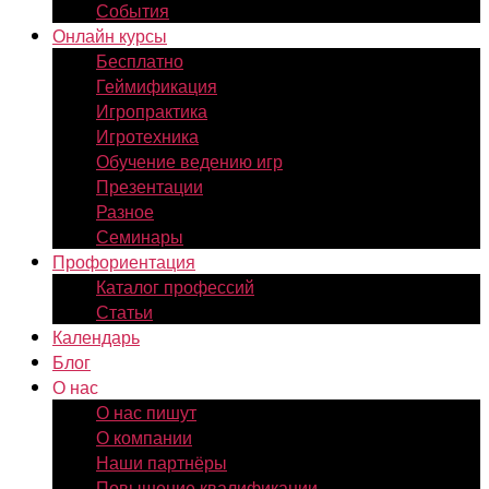
События
Онлайн курсы
Бесплатно
Геймификация
Игропрактика
Игротехника
Обучение ведению игр
Презентации
Разное
Семинары
Профориентация
Каталог профессий
Статьи
Календарь
Блог
О нас
О нас пишут
О компании
Наши партнёры
Повышение квалификации