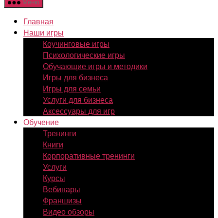
Меню
Главная
Наши игры
Коучинговые игры
Психологические игры
Обучающие игры и методики
Игры для бизнеса
Игры для семьи
Услуги для бизнеса
Аксессуары для игр
Обучение
Тренинги
Книги
Корпоративные тренинги
Услуги
Курсы
Вебинары
Франшизы
Видео обзоры