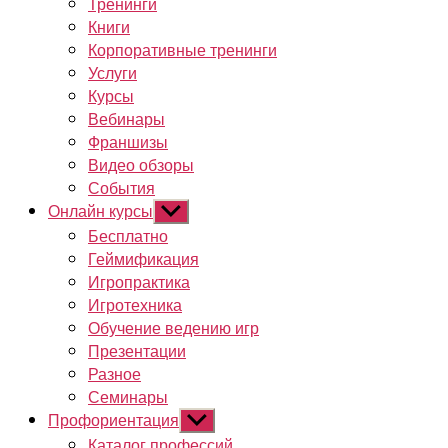
Тренинги
Книги
Корпоративные тренинги
Услуги
Курсы
Вебинары
Франшизы
Видео обзоры
События
Онлайн курсы
Показывать
подменю
Бесплатно
Геймификация
Игропрактика
Игротехника
Обучение ведению игр
Презентации
Разное
Семинары
Профориентация
Показывать
подменю
Каталог профессий