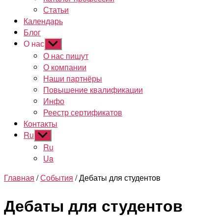
Статьи
Календарь
Блог
О нас
Показывать
подменю
О нас пишут
О компании
Наши партнёры
Повышение квалификации
Инфо
Реестр сертификатов
Контакты
Ru
Показывать
подменю
Ru
Ua
Главная
/
События
/ Дебаты для студентов
Дебаты для студентов