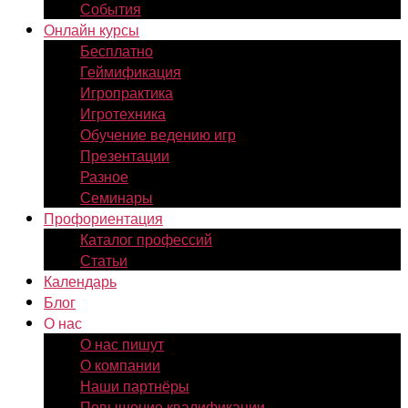
События
Онлайн курсы
Бесплатно
Геймификация
Игропрактика
Игротехника
Обучение ведению игр
Презентации
Разное
Семинары
Профориентация
Каталог профессий
Статьи
Календарь
Блог
О нас
О нас пишут
О компании
Наши партнёры
Повышение квалификации