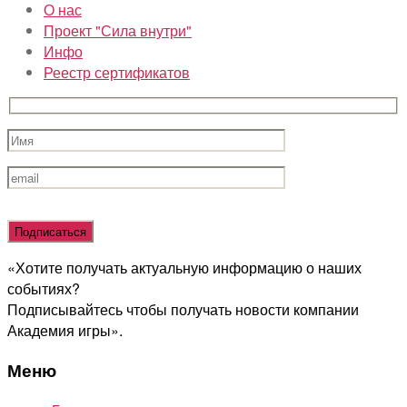
О нас
Проект "Сила внутри"
Инфо
Реестр сертификатов
Оставьте
это
поле
«Хотите получать актуальную информацию о наших
пустым.
событиях?
Подписывайтесь чтобы получать новости компании
Академия игры».
Меню