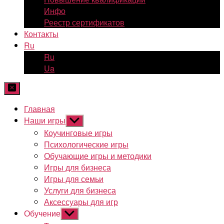
Инфо
Реестр сертификатов
Контакты
Ru
Ru
Ua
Главная
Наши игры
Показывать
подменю
Коучинговые игры
Психологические игры
Обучающие игры и методики
Игры для бизнеса
Игры для семьи
Услуги для бизнеса
Аксессуары для игр
Обучение
Показывать
подменю