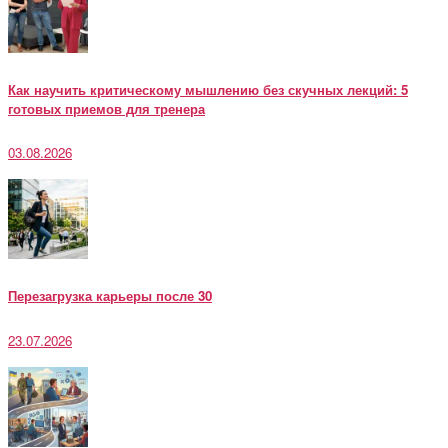
Как научить критическому мышлению без скучных лекций: 5
готовых приемов для тренера
03.08.2026
Перезагрузка карьеры после 30
23.07.2026