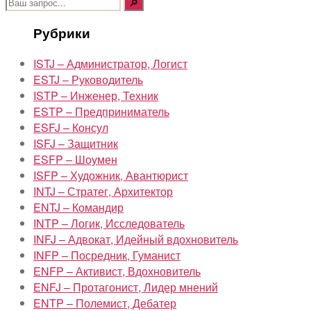
Поиск:
Рубрики
ISTJ – Администратор, Логист
ESTJ – Руководитель
ISTP – Инженер, Техник
ESTP – Предприниматель
ESFJ – Консул
ISFJ – Защитник
ESFP – Шоумен
ISFP – Художник, Авантюрист
INTJ – Стратег, Архитектор
ENTJ – Командир
INTP – Логик, Исследователь
INFJ – Адвокат, Идейный вдохновитель
INFP – Посредник, Гуманист
ENFP – Активист, Вдохновитель
ENFJ – Протагонист, Лидер мнений
ENTP – Полемист, Дебатер