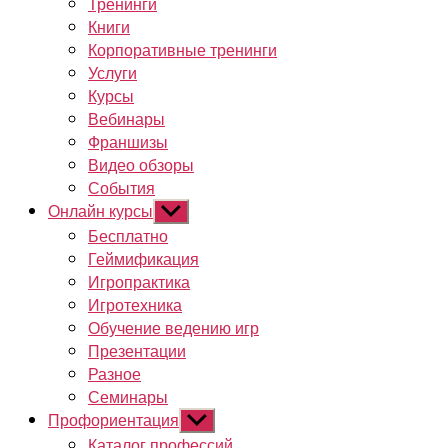
Тренинги
Книги
Корпоративные тренинги
Услуги
Курсы
Вебинары
Франшизы
Видео обзоры
События
Онлайн курсы
Показывать
подменю
Бесплатно
Геймификация
Игропрактика
Игротехника
Обучение ведению игр
Презентации
Разное
Семинары
Профориентация
Показывать
подменю
Каталог профессий