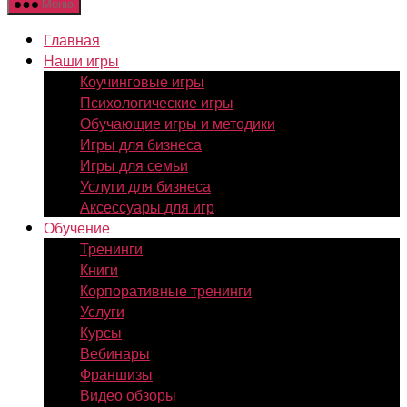
Меню
Главная
Наши игры
Коучинговые игры
Психологические игры
Обучающие игры и методики
Игры для бизнеса
Игры для семьи
Услуги для бизнеса
Аксессуары для игр
Обучение
Тренинги
Книги
Корпоративные тренинги
Услуги
Курсы
Вебинары
Франшизы
Видео обзоры