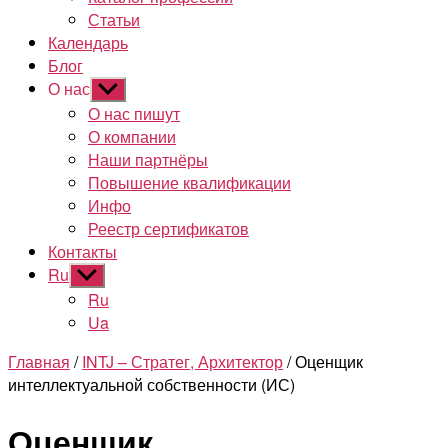
Статьи
Календарь
Блог
О нас
Показывать
подменю
О нас пишут
О компании
Наши партнёры
Повышение квалификации
Инфо
Реестр сертификатов
Контакты
Ru
Показывать
подменю
Ru
Ua
Главная
/
INTJ – Стратег, Архитектор
/ Оценщик
интеллектуальной собственности (ИС)
Оценщик