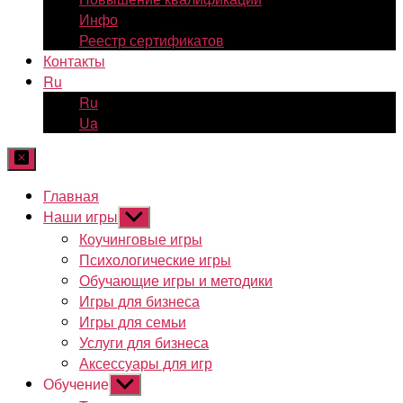
Инфо
Реестр сертификатов
Контакты
Ru
Ru
Ua
Главная
Наши игры
Показывать
подменю
Коучинговые игры
Психологические игры
Обучающие игры и методики
Игры для бизнеса
Игры для семьи
Услуги для бизнеса
Аксессуары для игр
Обучение
Показывать
подменю