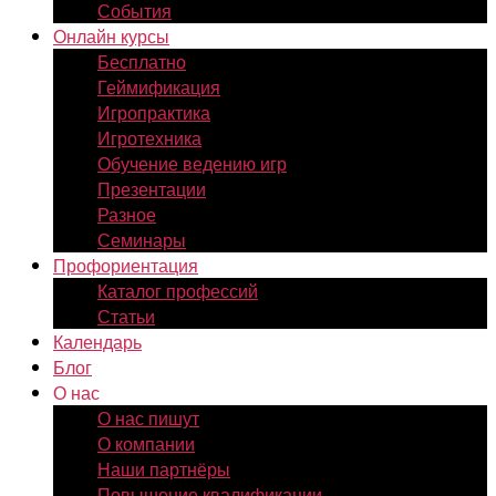
События
Онлайн курсы
Бесплатно
Геймификация
Игропрактика
Игротехника
Обучение ведению игр
Презентации
Разное
Семинары
Профориентация
Каталог профессий
Статьи
Календарь
Блог
О нас
О нас пишут
О компании
Наши партнёры
Повышение квалификации