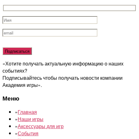
Оставьте
это
поле
«Хотите получать актуальную информацию о наших
пустым.
событиях?
Подписывайтесь чтобы получать новости компании
Академия игры».
Меню
»
Главная
»
Наши игры
»
Аксессуары для игр
»
События