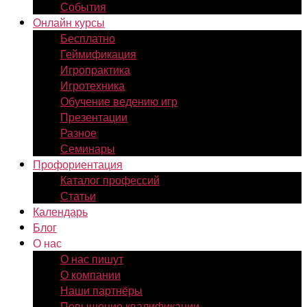
События
Онлайн курсы
Бесплатно
Геймификация
Игропрактика
Игротехника
Обучение ведению игр
Презентации
Разное
Семинары
Профориентация
Каталог профессий
Статьи
Календарь
Блог
О нас
О нас пишут
О компании
Наши партнёры
Повышение квалификации