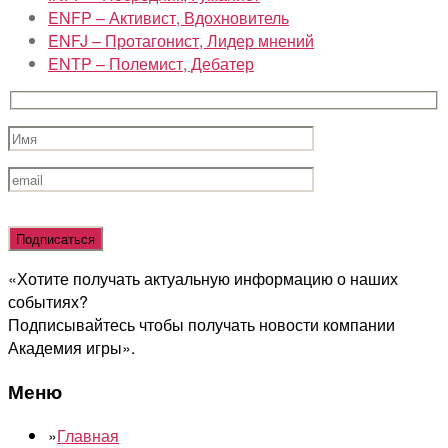
ENFP – Активист, Вдохновитель
ENFJ – Протагонист, Лидер мнений
ENTP – Полемист, Дебатер
Оставьте
это
поле
«Хотите получать актуальную информацию о наших
пустым.
событиях?
Подписывайтесь чтобы получать новости компании
Академия игры».
Меню
»
Главная