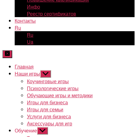
Инфо
Реестр сертификатов
Контакты
Ru
Ru
Ua
Главная
Наши игры
Показывать
подменю
Коучинговые игры
Психологические игры
Обучающие игры и методики
Игры для бизнеса
Игры для семьи
Услуги для бизнеса
Аксессуары для игр
Обучение
Показывать
подменю