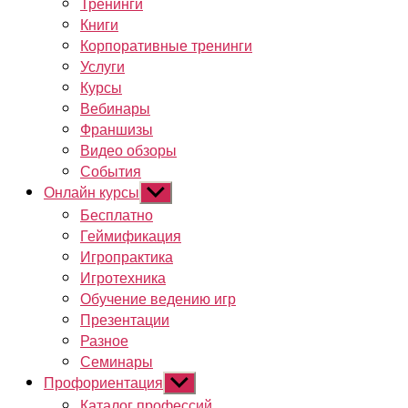
Тренинги
Книги
Корпоративные тренинги
Услуги
Курсы
Вебинары
Франшизы
Видео обзоры
События
Онлайн курсы
Показывать
подменю
Бесплатно
Геймификация
Игропрактика
Игротехника
Обучение ведению игр
Презентации
Разное
Семинары
Профориентация
Показывать
подменю
Каталог профессий