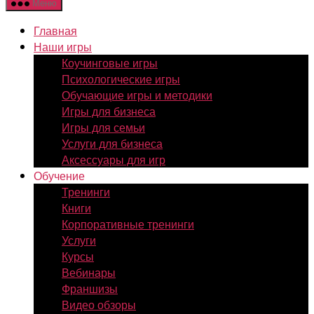
Меню
Главная
Наши игры
Коучинговые игры
Психологические игры
Обучающие игры и методики
Игры для бизнеса
Игры для семьи
Услуги для бизнеса
Аксессуары для игр
Обучение
Тренинги
Книги
Корпоративные тренинги
Услуги
Курсы
Вебинары
Франшизы
Видео обзоры