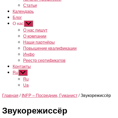
Статьи
Календарь
Блог
О нас
Показывать
подменю
О нас пишут
О компании
Наши партнёры
Повышение квалификации
Инфо
Реестр сертификатов
Контакты
Ru
Показывать
подменю
Ru
Ua
Главная
/
INFP – Посредник, Гуманист
/ Звукорежиссёр
Звукорежиссёр