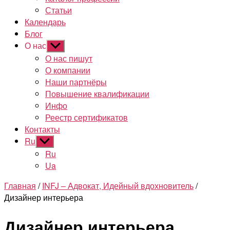
Статьи
Календарь
Блог
О нас
Показывать
подменю
О нас пишут
О компании
Наши партнёры
Повышение квалификации
Инфо
Реестр сертификатов
Контакты
Ru
Показывать
подменю
Ru
Ua
Главная
/
INFJ – Адвокат, Идейный вдохновитель
/
Дизайнер интерьера
Дизайнер интерьера