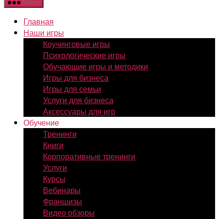
Меню
Главная
Наши игры
Коучинговые игры
Психологические игры
Обучающие игры и методики
Игры для бизнеса
Игры для семьи
Услуги для бизнеса
Аксессуары для игр
Обучение
Тренинги
Книги
Корпоративные тренинги
Услуги
Курсы
Вебинары
Франшизы
Видео обзоры