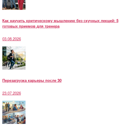
Как научить критическому мышлению без скучных лекций: 5
готовых приемов для тренера
03.08.2026
Перезагрузка карьеры после 30
23.07.2026