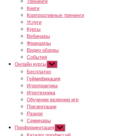
Тренинги
Книги
Корпоративные тренинги
Услуги
Курсы
Вебинары
Франшизы
Видео обзоры
События
Онлайн курсы
Показывать
подменю
Бесплатно
Геймификация
Игропрактика
Игротехника
Обучение ведению игр
Презентации
Разное
Семинары
Профориентация
Показывать
подменю
Каталог профессий