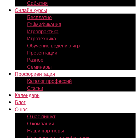
События
Онлайн курсы
Бесплатно
Геймификация
Игропрактика
Игротехника
Обучение ведению игр
Презентации
Разное
Семинары
Профориентация
Каталог профессий
Статьи
Календарь
Блог
О нас
О нас пишут
О компании
Наши партнёры
Повышение квалификации