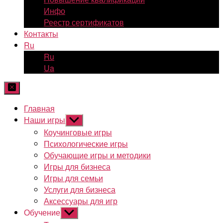
Инфо
Реестр сертификатов
Контакты
Ru
Ru
Ua
Главная
Наши игры
Показывать
подменю
Коучинговые игры
Психологические игры
Обучающие игры и методики
Игры для бизнеса
Игры для семьи
Услуги для бизнеса
Аксессуары для игр
Обучение
Показывать
подменю