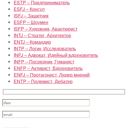
ESTP – Предприниматель
ESFJ – Консул
ISFJ – Защитник
ESFP – Шоумен
ISFP – Художник, Авантюрист
INTJ – Стратег, Архитектор
ENTJ – Командир
INTP – Логик, Исследователь
INFJ – Адвокат, Идейный вдохновитель
INFP – Посредник, Гуманист
ENFP – Активист, Вдохновитель
ENFJ – Протагонист, Лидер мнений
ENTP – Полемист, Дебатер
Оставьте