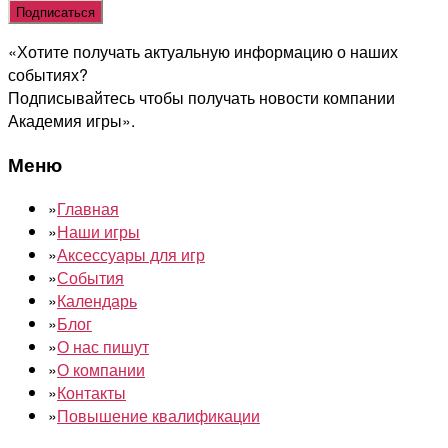
это
поле
«Хотите получать актуальную информацию о наших
пустым.
событиях?
Подписывайтесь чтобы получать новости компании
Академия игры».
Меню
»
Главная
»
Наши игры
»
Аксессуары для игр
»
События
»
Календарь
»
Блог
»
О нас пишут
»
О компании
»
Контакты
»
Повышение квалификации