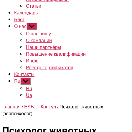
Статьи
Календарь
Блог
О нас
Показывать
подменю
О нас пишут
О компании
Наши партнёры
Повышение квалификации
Инфо
Реестр сертификатов
Контакты
Ru
Показывать
подменю
Ru
Ua
Главная
/
ESFJ – Консул
/ Психолог животных
(зоопсихолог)
Психолог животных