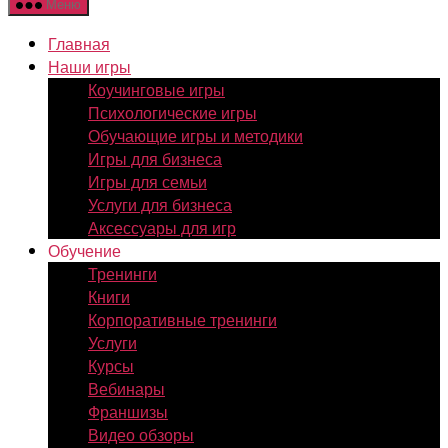
Меню
Главная
Наши игры
Коучинговые игры
Психологические игры
Обучающие игры и методики
Игры для бизнеса
Игры для семьи
Услуги для бизнеса
Аксессуары для игр
Обучение
Тренинги
Книги
Корпоративные тренинги
Услуги
Курсы
Вебинары
Франшизы
Видео обзоры