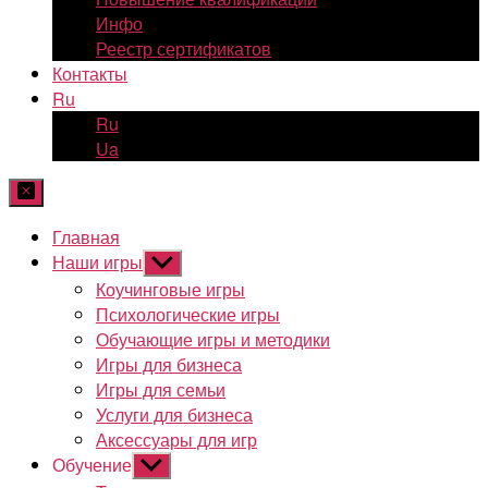
Инфо
Реестр сертификатов
Контакты
Ru
Ru
Ua
Главная
Наши игры
Показывать
подменю
Коучинговые игры
Психологические игры
Обучающие игры и методики
Игры для бизнеса
Игры для семьи
Услуги для бизнеса
Аксессуары для игр
Обучение
Показывать
подменю