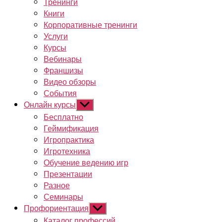
Тренинги
Книги
Корпоративные тренинги
Услуги
Курсы
Вебинары
Франшизы
Видео обзоры
События
Онлайн курсы
Показывать
подменю
Бесплатно
Геймификация
Игропрактика
Игротехника
Обучение ведению игр
Презентации
Разное
Семинары
Профориентация
Показывать
подменю
Каталог профессий