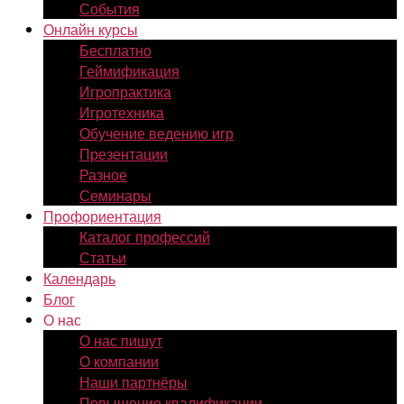
События
Онлайн курсы
Бесплатно
Геймификация
Игропрактика
Игротехника
Обучение ведению игр
Презентации
Разное
Семинары
Профориентация
Каталог профессий
Статьи
Календарь
Блог
О нас
О нас пишут
О компании
Наши партнёры
Повышение квалификации