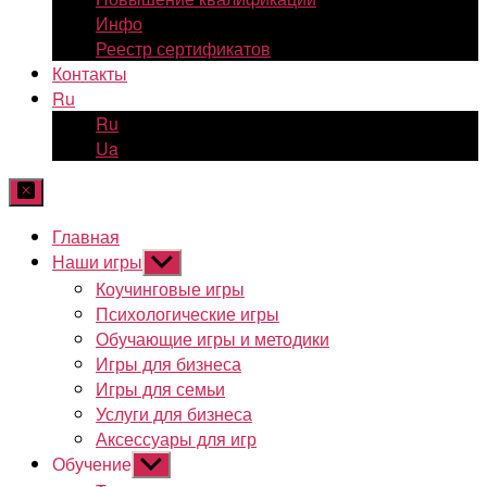
Инфо
Реестр сертификатов
Контакты
Ru
Ru
Ua
Главная
Наши игры
Показывать
подменю
Коучинговые игры
Психологические игры
Обучающие игры и методики
Игры для бизнеса
Игры для семьи
Услуги для бизнеса
Аксессуары для игр
Обучение
Показывать
подменю