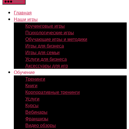
Меню
Главная
Наши игры
Коучинговые игры
Психологические игры
Обучающие игры и методики
Игры для бизнеса
Игры для семьи
Услуги для бизнеса
Аксессуары для игр
Обучение
Тренинги
Книги
Корпоративные тренинги
Услуги
Курсы
Вебинары
Франшизы
Видео обзоры