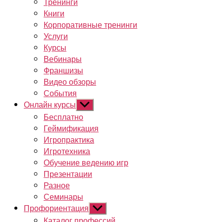
Тренинги
Книги
Корпоративные тренинги
Услуги
Курсы
Вебинары
Франшизы
Видео обзоры
События
Онлайн курсы
Показывать
подменю
Бесплатно
Геймификация
Игропрактика
Игротехника
Обучение ведению игр
Презентации
Разное
Семинары
Профориентация
Показывать
подменю
Каталог профессий