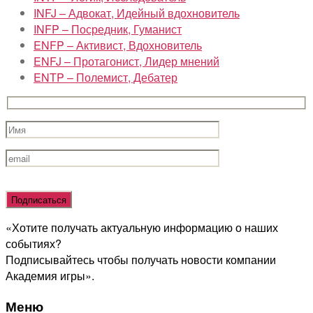
INFJ – Адвокат, Идейный вдохновитель
INFP – Посредник, Гуманист
ENFP – Активист, Вдохновитель
ENFJ – Протагонист, Лидер мнений
ENTP – Полемист, Дебатер
Оставьте
это
поле
«Хотите получать актуальную информацию о наших
пустым.
событиях?
Подписывайтесь чтобы получать новости компании
Академия игры».
Меню