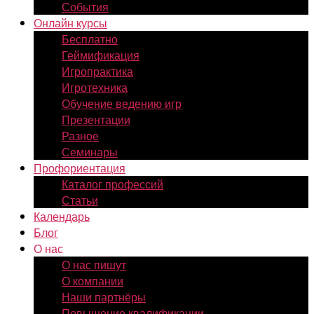
События
Онлайн курсы
Бесплатно
Геймификация
Игропрактика
Игротехника
Обучение ведению игр
Презентации
Разное
Семинары
Профориентация
Каталог профессий
Статьи
Календарь
Блог
О нас
О нас пишут
О компании
Наши партнёры
Повышение квалификации