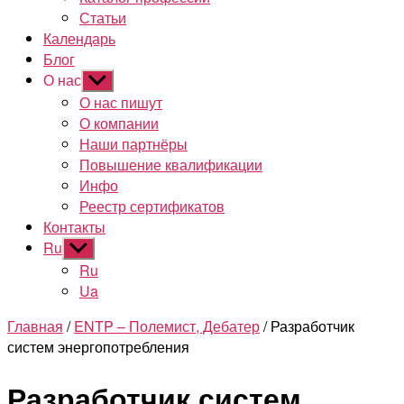
Статьи
Календарь
Блог
О нас
Показывать
подменю
О нас пишут
О компании
Наши партнёры
Повышение квалификации
Инфо
Реестр сертификатов
Контакты
Ru
Показывать
подменю
Ru
Ua
Главная
/
ENTP – Полемист, Дебатер
/ Разработчик
систем энергопотребления
Разработчик систем