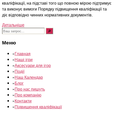
кваліфікації, на підставі того що повною мірою підтримує
та виконує вимоги Порядку підвищення кваліфікації та
діє відповідно чинних нормативних документів.
Детальніше
Шукати:
Меню
»
Главная
»
Наші ігри
»
Аксесуари для ігор
»
Події
»
Наш Календар
»
Блог
»
Про нас пишуть
»
Про компанію
»
Контакти
»
Підвищення кваліфікації