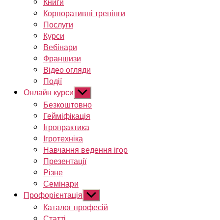
Книги
Корпоративні тренінги
Послуги
Курси
Вебінари
Франшизи
Відео огляди
Події
Онлайн курси
Показати
підменю
Безкоштовно
Гейміфікація
Ігропрактика
Ігротехніка
Навчання ведення ігор
Презентації
Різне
Семінари
Профорієнтація
Показати
підменю
Каталог професій
Статті