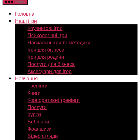
Меню
Головна
Наші ігри
Коучингові ігри
Психологічні ігри
Навчальні ігри та методики
Ігри для бізнеса
Ігри для родини
Послуги для бізнеса
Аксесуари для ігор
Навчання
Тренінги
Книги
Корпоративні тренінги
Послуги
Курси
Вебінари
Франшизи
Відео огляди