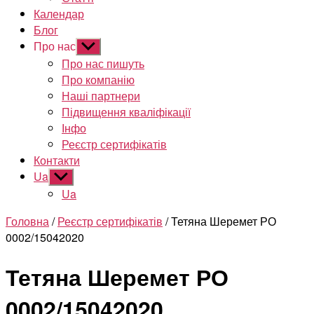
Календар
Блог
Про нас
Показати
підменю
Про нас пишуть
Про компанію
Наші партнери
Підвищення кваліфікації
Інфо
Реєстр сертифікатів
Контакти
Ua
Показати
підменю
Ua
Головна
/
Реєстр сертифікатів
/ Тетяна Шеремет РО
0002/15042020
Тетяна Шеремет РО
0002/15042020