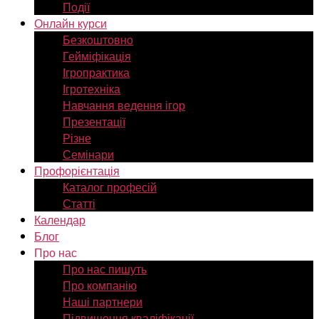
Події
Онлайн курси
Безкоштовно
Гейміфікація
Ігропрактика
Ігротехніка
Навчання ведення ігор
Презентації
Різне
Семінари
Профорієнтація
Каталог професій
Статті
Календар
Блог
Про нас
Про нас пишуть
Про компанію
Наші партнери
Підвищення кваліфікації