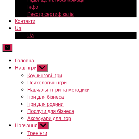
Інфо
Реєстр сертифікатів
Контакти
Ua
Ua
Головна
Наші ігри
Показати
підменю
Коучингові ігри
Психологічні ігри
Навчальні ігри та методики
Ігри для бізнеса
Ігри для родини
Послуги для бізнеса
Аксесуари для ігор
Навчання
Показати
підменю
Тренінги