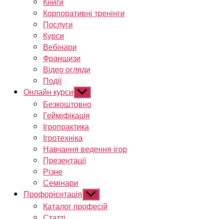
Книги
Корпоративні тренінги
Послуги
Курси
Вебінари
Франшизи
Відео огляди
Події
Онлайн курси
Показати
підменю
Безкоштовно
Гейміфікація
Ігропрактика
Ігротехніка
Навчання ведення ігор
Презентації
Різне
Семінари
Профорієнтація
Показати
підменю
Каталог професій
Статті