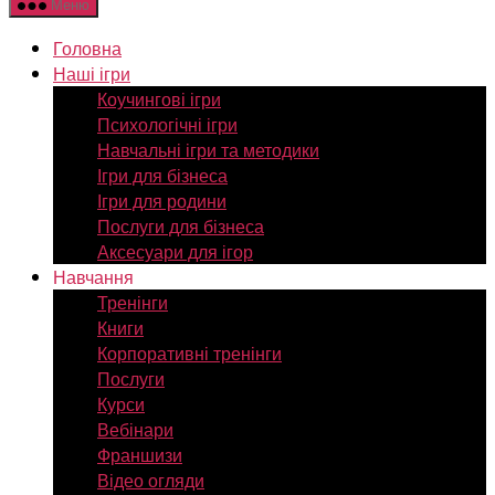
Меню
Головна
Наші ігри
Коучингові ігри
Психологічні ігри
Навчальні ігри та методики
Ігри для бізнеса
Ігри для родини
Послуги для бізнеса
Аксесуари для ігор
Навчання
Тренінги
Книги
Корпоративні тренінги
Послуги
Курси
Вебінари
Франшизи
Відео огляди