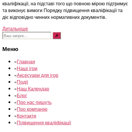
кваліфікації, на підставі того що повною мірою підтримує
та виконує вимоги Порядку підвищення кваліфікації та
діє відповідно чинних нормативних документів.
Детальніше
Шукати:
Меню
»
Главная
»
Наші ігри
»
Аксесуари для ігор
»
Події
»
Наш Календар
»
Блог
»
Про нас пишуть
»
Про компанію
»
Контакти
»
Підвищення кваліфікації