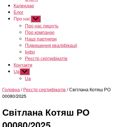
Календар
Блог
Про нас
Показати
підменю
Про нас пишуть
Про компанію
Наші партнери
Підвищення кваліфікації
Інфо
Реєстр сертифікатів
Контакти
Ua
Показати
підменю
Ua
Головна
/
Реєстр сертифікатів
/ Світлана Котяш РО
00080/2025
Світлана Котяш РО
00080/2025