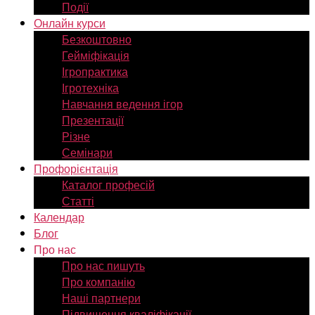
Події
Онлайн курси
Безкоштовно
Гейміфікація
Ігропрактика
Ігротехніка
Навчання ведення ігор
Презентації
Різне
Семінари
Профорієнтація
Каталог професій
Статті
Календар
Блог
Про нас
Про нас пишуть
Про компанію
Наші партнери
Підвищення кваліфікації