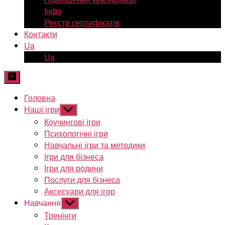
Інфо
Реєстр сертифікатів
Контакти
Ua
Ua
Головна
Наші ігри
Показати
підменю
Коучингові ігри
Психологічні ігри
Навчальні ігри та методики
Ігри для бізнеса
Ігри для родини
Послуги для бізнеса
Аксесуари для ігор
Навчання
Показати
підменю
Тренінги