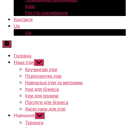
Інфо
Реєстр сертифікатів
Контакти
Ua
Ua
Головна
Наші ігри
Показати
підменю
Коучингові ігри
Психологічні ігри
Навчальні ігри та методики
Ігри для бізнеса
Ігри для родини
Послуги для бізнеса
Аксесуари для ігор
Навчання
Показати
підменю
Тренінги