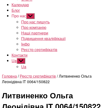
Календар
Блог
Про нас
Показати
підменю
Про нас пишуть
Про компанію
Наші партнери
Підвищення кваліфікації
Інфо
Реєстр сертифікатів
Контакти
Ua
Показати
підменю
Ua
Головна
/
Реєстр сертифікатів
/ Литвиненко Ольга
Леонідівна IT 0064/150822
Литвиненко Ольга
Леонідівна IT 0064/150822