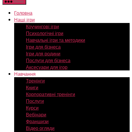
Меню
Головна
Наші ігри
Коучингові ігри
Психологічні ігри
Навчальні ігри та методики
Ігри для бізнеса
Ігри для родини
Послуги для бізнеса
Аксесуари для ігор
Навчання
Тренінги
Книги
Корпоративні тренінги
Послуги
Курси
Вебінари
Франшизи
Відео огляди