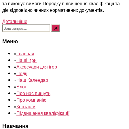
та виконує вимоги Порядку підвищення кваліфікації та
діє відповідно чинних нормативних документів.
Детальніше
Шукати:
Меню
»
Главная
»
Наші ігри
»
Аксесуари для ігор
»
Події
»
Наш Календар
»
Блог
»
Про нас пишуть
»
Про компанію
»
Контакти
»
Підвищення кваліфікації
Навчання