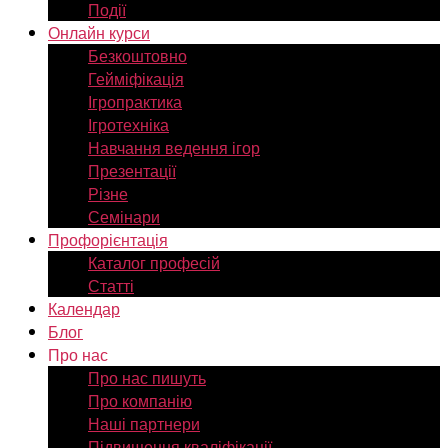
Події
Онлайн курси
Безкоштовно
Гейміфікація
Ігропрактика
Ігротехніка
Навчання ведення ігор
Презентації
Різне
Семінари
Профорієнтація
Каталог професій
Статті
Календар
Блог
Про нас
Про нас пишуть
Про компанію
Наші партнери
Підвищення кваліфікації