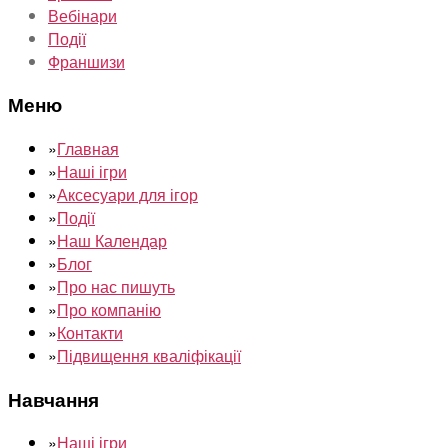
Вебінари
Події
Франшизи
Меню
»
Главная
»
Наші ігри
»
Аксесуари для ігор
»
Події
»
Наш Календар
»
Блог
»
Про нас пишуть
»
Про компанію
»
Контакти
»
Підвищення кваліфікації
Навчання
»
Наші ігри