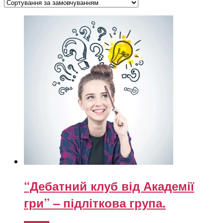
“Дебатний клуб від Академії
гри” – підліткова група.