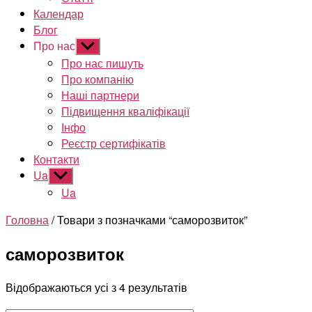
Календар
Блог
Про нас
Показати
підменю
Про нас пишуть
Про компанію
Наші партнери
Підвищення кваліфікації
Інфо
Реєстр сертифікатів
Контакти
Ua
Показати
підменю
Ua
Головна
/ Товари з позначками “саморозвиток”
саморозвиток
Відображаються усі з 4 результатів