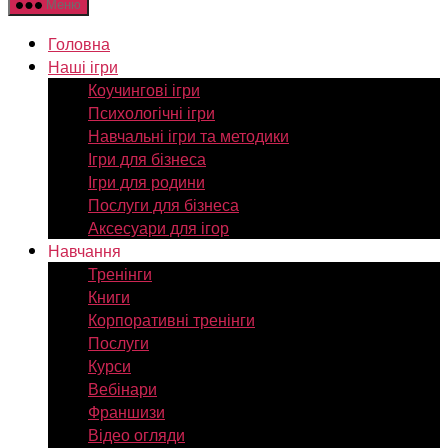
Меню
Головна
Наші ігри
Коучингові ігри
Психологічні ігри
Навчальні ігри та методики
Ігри для бізнеса
Ігри для родини
Послуги для бізнеса
Аксесуари для ігор
Навчання
Тренінги
Книги
Корпоративні тренінги
Послуги
Курси
Вебінари
Франшизи
Відео огляди