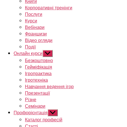
Книги
Корпоративні тренінги
Послуги
Курси
Вебінари
Франшизи
Відео огляди
Події
Онлайн курси
Показати
підменю
Безкоштовно
Гейміфікація
Ігропрактика
Ігротехніка
Навчання ведення ігор
Презентації
Різне
Семінари
Профорієнтація
Показати
підменю
Каталог професій
Статті