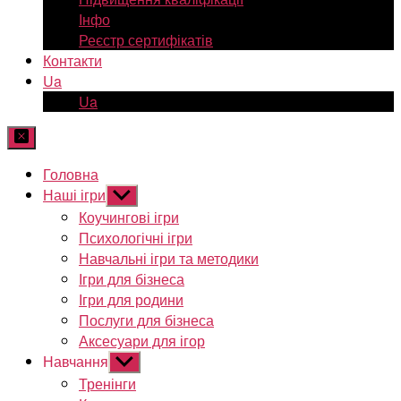
Інфо
Реєстр сертифікатів
Контакти
Ua
Ua
Головна
Наші ігри
Показати
підменю
Коучингові ігри
Психологічні ігри
Навчальні ігри та методики
Ігри для бізнеса
Ігри для родини
Послуги для бізнеса
Аксесуари для ігор
Навчання
Показати
підменю
Тренінги