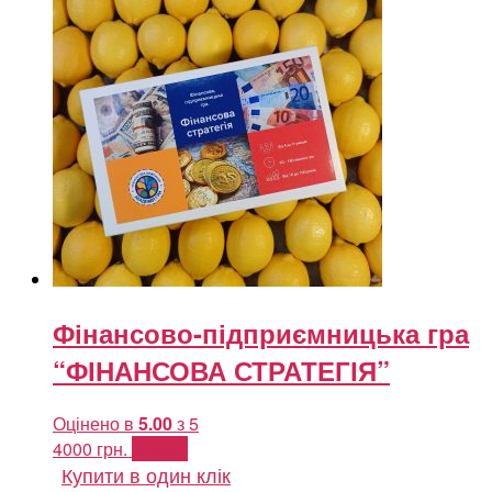
Фінансово-підприємницька гра
“ФІНАНСОВА СТРАТЕГІЯ”
Оцінено в
5.00
з 5
4000
грн.
Купити
Купити в один клік