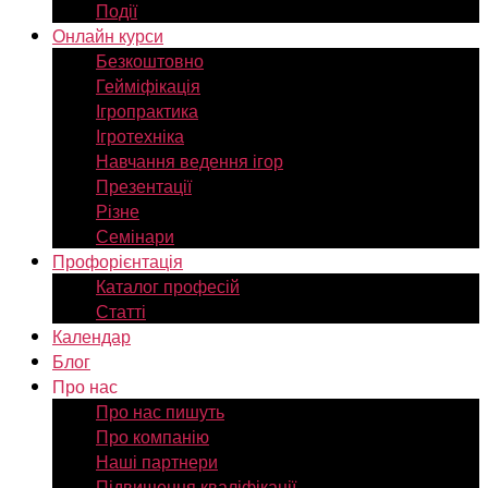
Події
Онлайн курси
Безкоштовно
Гейміфікація
Ігропрактика
Ігротехніка
Навчання ведення ігор
Презентації
Різне
Семінари
Профорієнтація
Каталог професій
Статті
Календар
Блог
Про нас
Про нас пишуть
Про компанію
Наші партнери
Підвищення кваліфікації