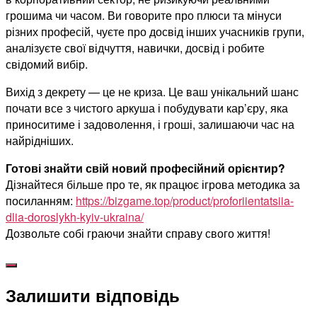
грошима чи часом. Ви говорите про плюси та мінуси
різних професій, чуєте про досвід інших учасників групи,
аналізуєте свої відчуття, навички, досвід і робите
свідомий вибір.
Вихід з декрету — це не криза. Це ваш унікальний шанс
почати все з чистого аркуша і побудувати кар’єру, яка
приноситиме і задоволення, і гроші, залишаючи час на
найрідніших.
Готові знайти свій новий професійний орієнтир?
Дізнайтеся більше про те, як працює ігрова методика за
посиланням:
https://bizgame.top/product/proforiientatsiia-
dlia-doroslykh-kyiv-ukraina/
Дозвольте собі граючи знайти справу свого життя!
Залишити відповідь