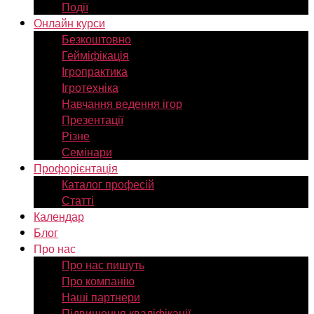
Події
Онлайн курси
Безкоштовно
Гейміфікація
Ігропрактика
Ігротехніка
Навчання ведення ігор
Презентації
Різне
Семінари
Профорієнтація
Каталог професій
Статті
Календар
Блог
Про нас
Про нас пишуть
Про компанію
Наші партнери
Підвищення кваліфікації