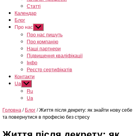
Статті
Календар
Блог
Про нас
Показати
підменю
Про нас пишуть
Про компанію
Наші партнери
Підвищення кваліфікації
Інфо
Реєстр сертифікатів
Контакти
Ua
Показати
підменю
Ru
Ua
Головна
/
Блог
/ Життя після декрету: як знайти нову себе
та повернутися в професію без стресу
Життя після декрету: як