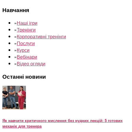
Навчання
»
Наші ігри
»
Тренінги
»
Корпоративні тренінги
»
Послуги
»
Курси
»
Вебінари
»
Відео огляди
Останні новини
Як навчити критичного мислення без нудних лекцій: 5 готових
механік для тренера