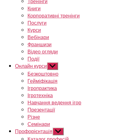
Тренінги
Книги
Корпоративні тренінги
Послуги
Курси
Вебінари
Франшизи
Відео огляди
Події
Онлайн курси
Показати
підменю
Безкоштовно
Гейміфікація
Ігропрактика
Ігротехніка
Навчання ведення ігор
Презентації
Різне
Семінари
Профорієнтація
Показати
підменю
Каталог професій