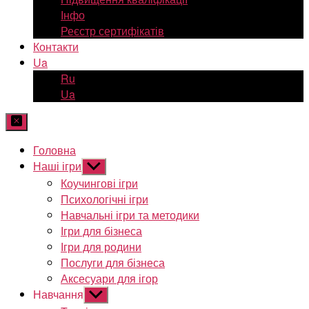
Інфо
Реєстр сертифікатів
Контакти
Ua
Ru
Ua
Головна
Наші ігри
Показати
підменю
Коучингові ігри
Психологічні ігри
Навчальні ігри та методики
Ігри для бізнеса
Ігри для родини
Послуги для бізнеса
Аксесуари для ігор
Навчання
Показати
підменю