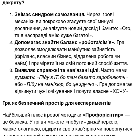
декрету?
Знімає синдром самозванця.
Через ігрові
механіки ви покроково згадуєте свої минулі
досягнення, аналізуєте новий досвід і бачите: «Ого,
та я насправді вмію дуже багато!».
Допомагає знайти баланс «робота/сім’я».
Гра
дозволяє змоделювати майбутню зайнятість
(фріланс, власний бізнес, віддалена робота чи
найм) і приміряти її на свій поточний спосіб життя.
Виявляє справжні та нав’язані цілі.
Часто мами
думають:
«Піду в IT, бо там багато заробляють»
або
«Піду на манікюр, бо це зручно»
. Гра допомагає
відкинути чужі очікування і почути власне «ХОЧУ».
Гра як безпечний простір для експериментів
Найбільший плюс ігрової методики
«Профорієнтир»
—
це безпека. У грі ви можете «побути» дизайнеркою,
маркетологинею, відкрити свою кав’ярню чи повернутися
в корпоративний сектор, не ризикуючи реальними