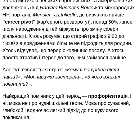
За статистикою великих європейських та американських
досліджень (від
Harvard
Business
Review
та міжнародних
HR-порталів
Monster
та
LinkedIn
, де вивчають явище
“
career
pivot
“
(кар’єрного розвороту)), понад 50% жінок
після народження дітей міркують про зміну сфери
діяльності. Хтось розуміє, що старий графік з 9:00 до
18:00 з відрядженнями більше не підходить для родини.
Хтось відчуває, що переріс колишню посаду. А хтось
просто втратив інтерес до того, чим займався раніше.
Але тут з’являється страх:
«Кому я потрібна після
паузи?», «Мої навички застаріли», «З чого взагалі
починати?»
.
Найкращий помічник у цей період —
профорієнтація
. І
ні, мова не про нудні шкільні тести. Мова про сучасний,
глибокий і водночас легкий підхід до пошуку свого
покликання.