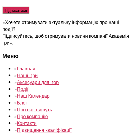
Оставьте
это
поле
«Хочете отримувати актуальну інформацію про наші
пустым.
події?
Підписуйтесь, щоб отримувати новини компанії Академія
гри».
Меню
»
Главная
»
Наші ігри
»
Аксесуари для ігор
»
Події
»
Наш Календар
»
Блог
»
Про нас пишуть
»
Про компанію
»
Контакти
»
Підвищення кваліфікації