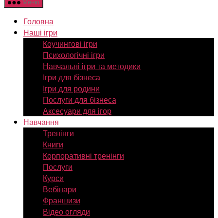
Меню
Головна
Наші ігри
Коучингові ігри
Психологічні ігри
Навчальні ігри та методики
Ігри для бізнеса
Ігри для родини
Послуги для бізнеса
Аксесуари для ігор
Навчання
Тренінги
Книги
Корпоративні тренінги
Послуги
Курси
Вебінари
Франшизи
Відео огляди