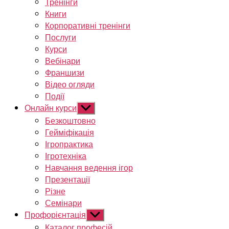
Тренінги
Книги
Корпоративні тренінги
Послуги
Курси
Вебінари
Франшизи
Відео огляди
Події
Онлайн курси
Показати
підменю
Безкоштовно
Гейміфікація
Ігропрактика
Ігротехніка
Навчання ведення ігор
Презентації
Різне
Семінари
Профорієнтація
Показати
підменю
Каталог професій