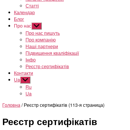
Статті
Календар
Блог
Про нас
Показати
підменю
Про нас пишуть
Про компанію
Наші партнери
Підвищення кваліфікації
Інфо
Реєстр сертифікатів
Контакти
Ua
Показати
підменю
Ru
Ua
Головна
/ Реєстр сертифікатів (113-я страница)
Реєстр сертифікатів