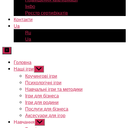
Інфо
Реєстр сертифікатів
Контакти
Ua
Ru
Ua
Головна
Наші ігри
Показати
підменю
Коучингові ігри
Психологічні ігри
Навчальні ігри та методики
Ігри для бізнеса
Ігри для родини
Послуги для бізнеса
Аксесуари для ігор
Навчання
Показати
підменю