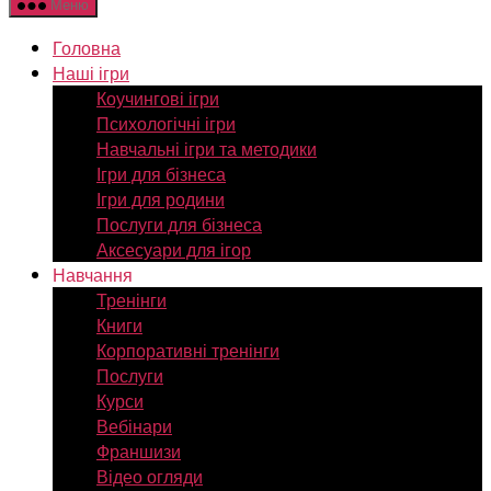
Меню
Головна
Наші ігри
Коучингові ігри
Психологічні ігри
Навчальні ігри та методики
Ігри для бізнеса
Ігри для родини
Послуги для бізнеса
Аксесуари для ігор
Навчання
Тренінги
Книги
Корпоративні тренінги
Послуги
Курси
Вебінари
Франшизи
Відео огляди