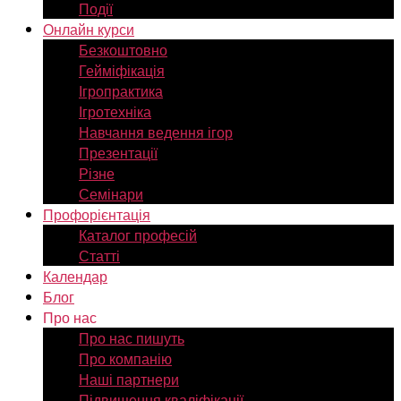
Події
Онлайн курси
Безкоштовно
Гейміфікація
Ігропрактика
Ігротехніка
Навчання ведення ігор
Презентації
Різне
Семінари
Профорієнтація
Каталог професій
Статті
Календар
Блог
Про нас
Про нас пишуть
Про компанію
Наші партнери
Підвищення кваліфікації