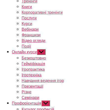
Тренінги
Книги
Корпоративні тренінги
Послуги
Курси
Вебінари
Франшизи
Відео огляди
Події
Онлайн курси
Показати
підменю
Безкоштовно
Гейміфікація
Ігропрактика
Ігротехніка
Навчання ведення ігор
Презентації
Різне
Семінари
Профорієнтація
Показати
підменю
Каталог професій