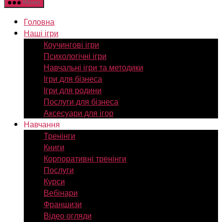
Меню
Головна
Наші ігри
Коучингові ігри
Психологічні ігри
Навчальні ігри та методики
Ігри для бізнеса
Ігри для родини
Послуги для бізнеса
Аксесуари для ігор
Навчання
Тренінги
Книги
Корпоративні тренінги
Послуги
Курси
Вебінари
Франшизи
Відео огляди