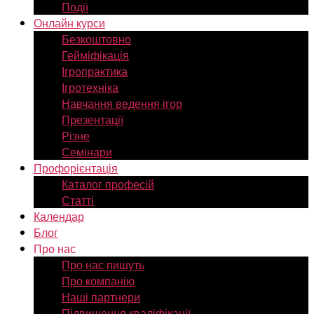
Події
Онлайн курси
Безкоштовно
Гейміфікація
Ігропрактика
Ігротехніка
Навчання ведення ігор
Презентації
Різне
Семінари
Профорієнтація
Каталог професій
Статті
Календар
Блог
Про нас
Про нас пишуть
Про компанію
Наші партнери
Підвищення кваліфікації