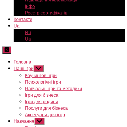
Інфо
Реєстр сертифікатів
Контакти
Ua
Ru
Ua
Головна
Наші ігри
Показати
підменю
Коучингові ігри
Психологічні ігри
Навчальні ігри та методики
Ігри для бізнеса
Ігри для родини
Послуги для бізнеса
Аксесуари для ігор
Навчання
Показати
підменю