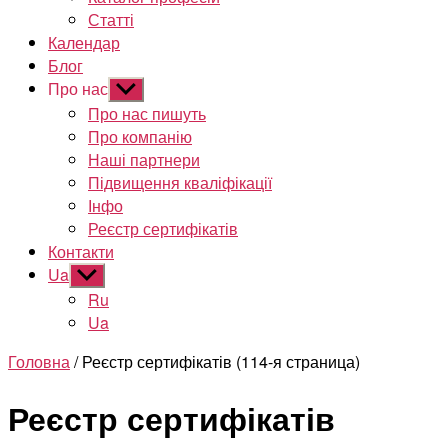
Статті
Календар
Блог
Про нас
Показати
підменю
Про нас пишуть
Про компанію
Наші партнери
Підвищення кваліфікації
Інфо
Реєстр сертифікатів
Контакти
Ua
Показати
підменю
Ru
Ua
Головна
/ Реєстр сертифікатів (114-я страница)
Реєстр сертифікатів