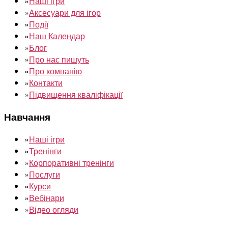
»
Наші ігри
»
Аксесуари для ігор
»
Події
»
Наш Календар
»
Блог
»
Про нас пишуть
»
Про компанію
»
Контакти
»
Підвищення кваліфікації
Навчання
»
Наші ігри
»
Тренінги
»
Корпоративні тренінги
»
Послуги
»
Курси
»
Вебінари
»
Відео огляди