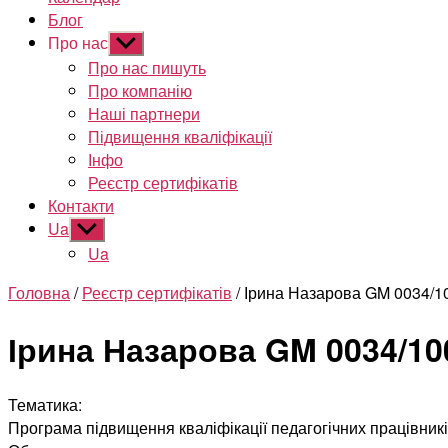
Блог
Про нас
Показати
підменю
Про нас пишуть
Про компанію
Наші партнери
Підвищення кваліфікації
Інфо
Реєстр сертифікатів
Контакти
Ua
Показати
підменю
Ua
Головна
/
Реєстр сертифікатів
/ Ірина Назарова GM 0034/1
Ірина Назарова GM 0034/10
Тематика:
Програма підвищення кваліфікації педагогічних працівників