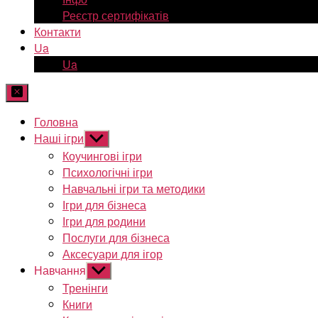
Реєстр сертифікатів
Контакти
Ua
Ua
Головна
Наші ігри
Показати
підменю
Коучингові ігри
Психологічні ігри
Навчальні ігри та методики
Ігри для бізнеса
Ігри для родини
Послуги для бізнеса
Аксесуари для ігор
Навчання
Показати
підменю
Тренінги
Книги