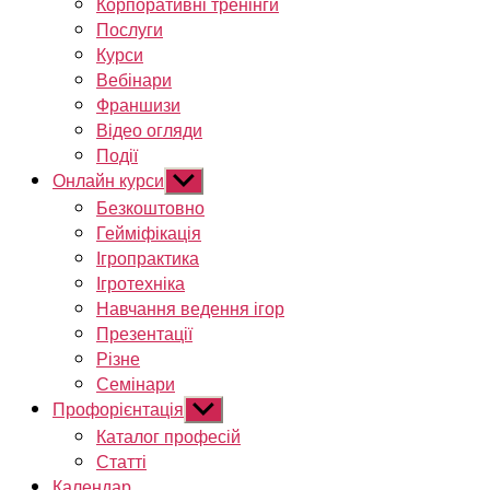
Корпоративні тренінги
Послуги
Курси
Вебінари
Франшизи
Відео огляди
Події
Онлайн курси
Показати
підменю
Безкоштовно
Гейміфікація
Ігропрактика
Ігротехніка
Навчання ведення ігор
Презентації
Різне
Семінари
Профорієнтація
Показати
підменю
Каталог професій
Статті
Календар