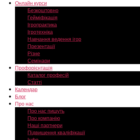
Онлайн курси
Безкоштовно
Гейміфікація
Ігропрактика
Ігротехніка
Навчання ведення ігор
Презентації
Різне
Семінари
Профорієнтація
Каталог професій
Статті
Календар
Блог
Про нас
Про нас пишуть
Про компанію
Наші партнери
Підвищення кваліфікації
Інфо