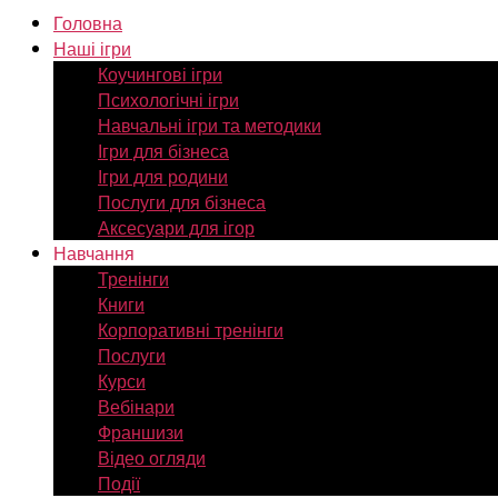
Головна
Наші ігри
Коучингові ігри
Психологічні ігри
Навчальні ігри та методики
Ігри для бізнеса
Ігри для родини
Послуги для бізнеса
Аксесуари для ігор
Навчання
Тренінги
Книги
Корпоративні тренінги
Послуги
Курси
Вебінари
Франшизи
Відео огляди
Події