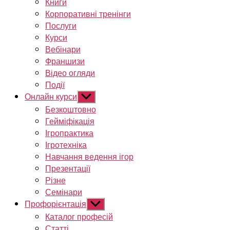
Книги
Корпоративні тренінги
Послуги
Курси
Вебінари
Франшизи
Відео огляди
Події
Онлайн курси
Показати
підменю
Безкоштовно
Гейміфікація
Ігропрактика
Ігротехніка
Навчання ведення ігор
Презентації
Різне
Семінари
Профорієнтація
Показати
підменю
Каталог професій
Статті