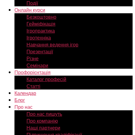
Події
Онлайн курси
Безкоштовно
Гейміфікація
Ігропрактика
Ігротехніка
Навчання ведення ігор
Презентації
Різне
Семінари
Профорієнтація
Каталог професій
Статті
Календар
Блог
Про нас
Про нас пишуть
Про компанію
Наші партнери
Підвищення кваліфікації