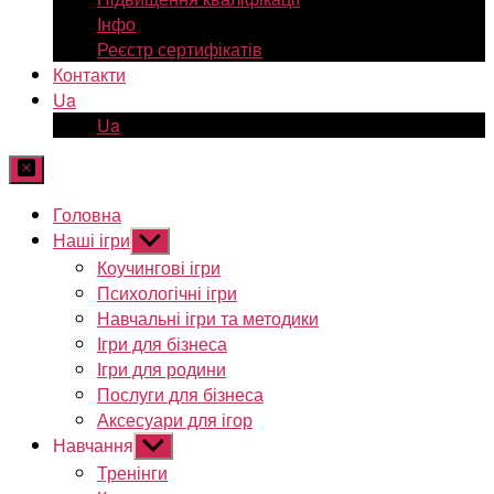
Інфо
Реєстр сертифікатів
Контакти
Ua
Ua
Головна
Наші ігри
Показати
підменю
Коучингові ігри
Психологічні ігри
Навчальні ігри та методики
Ігри для бізнеса
Ігри для родини
Послуги для бізнеса
Аксесуари для ігор
Навчання
Показати
підменю
Тренінги