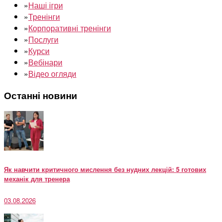
»
Наші ігри
»
Тренінги
»
Корпоративні тренінги
»
Послуги
»
Курси
»
Вебінари
»
Відео огляди
Останні новини
Як навчити критичного мислення без нудних лекцій: 5 готових
механік для тренера
03.08.2026