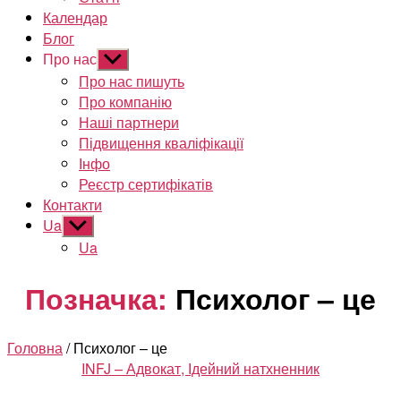
Календар
Блог
Про нас
Показати
підменю
Про нас пишуть
Про компанію
Наші партнери
Підвищення кваліфікації
Інфо
Реєстр сертифікатів
Контакти
Ua
Показати
підменю
Ua
Позначка:
Психолог – це
Головна
/ Психолог – це
Категорії
INFJ – Адвокат, Ідейний натхненник