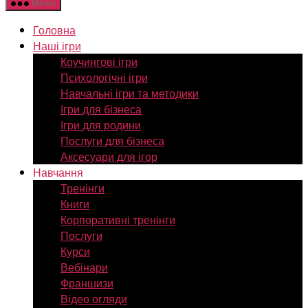
Меню
Головна
Наші ігри
Коучингові ігри
Психологічні ігри
Навчальні ігри та методики
Ігри для бізнеса
Ігри для родини
Послуги для бізнеса
Аксесуари для ігор
Навчання
Тренінги
Книги
Корпоративні тренінги
Послуги
Курси
Вебінари
Франшизи
Відео огляди