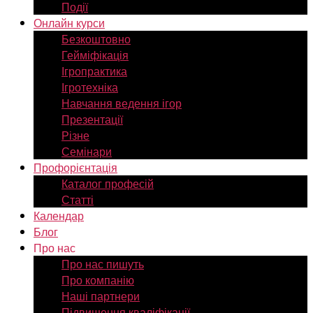
Події
Онлайн курси
Безкоштовно
Гейміфікація
Ігропрактика
Ігротехніка
Навчання ведення ігор
Презентації
Різне
Семінари
Профорієнтація
Каталог професій
Статті
Календар
Блог
Про нас
Про нас пишуть
Про компанію
Наші партнери
Підвищення кваліфікації