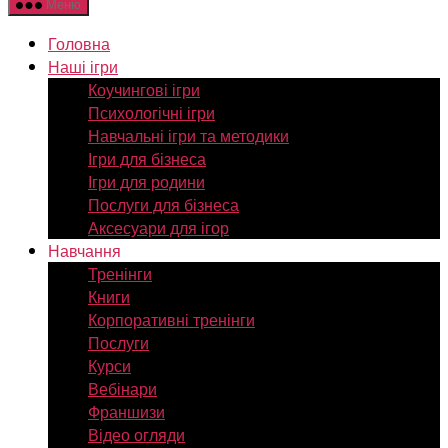
Меню
Головна
Наші ігри
Коучингові ігри
Психологічні ігри
Навчальні ігри та методики
Ігри для бізнеса
Ігри для родини
Послуги для бізнеса
Аксесуари для ігор
Навчання
Тренінги
Книги
Корпоративні тренінги
Послуги
Курси
Вебінари
Франшизи
Відео огляди