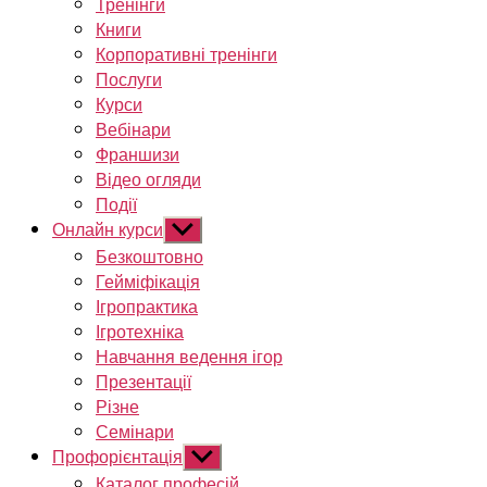
Тренінги
Книги
Корпоративні тренінги
Послуги
Курси
Вебінари
Франшизи
Відео огляди
Події
Онлайн курси
Показати
підменю
Безкоштовно
Гейміфікація
Ігропрактика
Ігротехніка
Навчання ведення ігор
Презентації
Різне
Семінари
Профорієнтація
Показати
підменю
Каталог професій