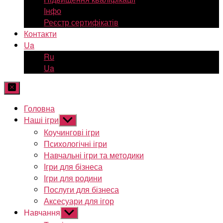
Інфо
Реєстр сертифікатів
Контакти
Ua
Ru
Ua
Головна
Наші ігри
Показати
підменю
Коучингові ігри
Психологічні ігри
Навчальні ігри та методики
Ігри для бізнеса
Ігри для родини
Послуги для бізнеса
Аксесуари для ігор
Навчання
Показати
підменю