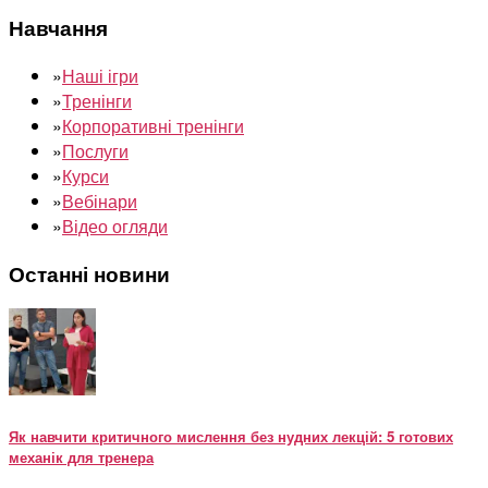
Навчання
»
Наші ігри
»
Тренінги
»
Корпоративні тренінги
»
Послуги
»
Курси
»
Вебінари
»
Відео огляди
Останні новини
Як навчити критичного мислення без нудних лекцій: 5 готових
механік для тренера