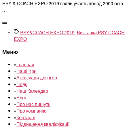
PSY & COACH EXPO 2019 взяли участь понад 2000 осіб.
…
Позначки
PSY&COACH EXPO 2019
,
Виставка PSY COACH
EXPO
Меню
»
Главная
»
Наші ігри
»
Аксесуари для ігор
»
Події
»
Наш Календар
»
Блог
»
Про нас пишуть
»
Про компанію
»
Контакти
»
Підвищення кваліфікації