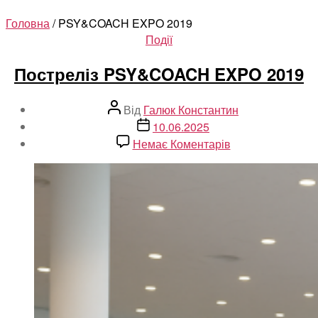
Головна
/ PSY&COACH EXPO 2019
Категорії
Події
Постреліз PSY&COACH EXPO 2019
Автор
Від
Галюк Константин
запису
Дата
10.06.2025
запису
до
Немає Коментарів
Постреліз
PSY&COACH
EXPO
2019