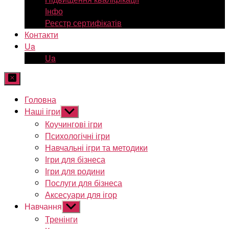
Інфо
Реєстр сертифікатів
Контакти
Ua
Ua
Головна
Наші ігри
Показати
підменю
Коучингові ігри
Психологічні ігри
Навчальні ігри та методики
Ігри для бізнеса
Ігри для родини
Послуги для бізнеса
Аксесуари для ігор
Навчання
Показати
підменю
Тренінги