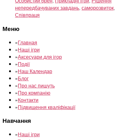
Особистий брен
,
Прикладні ігри
,
Рішення
непередбачуваних завдань
,
саморозвиток
,
Співпраця
Меню
»
Главная
»
Наші ігри
»
Аксесуари для ігор
»
Події
»
Наш Календар
»
Блог
»
Про нас пишуть
»
Про компанію
»
Контакти
»
Підвищення кваліфікації
Навчання
»
Наші ігри