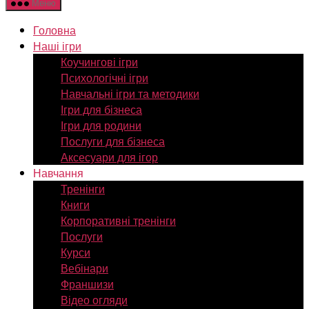
Меню
Головна
Наші ігри
Коучингові ігри
Психологічні ігри
Навчальні ігри та методики
Ігри для бізнеса
Ігри для родини
Послуги для бізнеса
Аксесуари для ігор
Навчання
Тренінги
Книги
Корпоративні тренінги
Послуги
Курси
Вебінари
Франшизи
Відео огляди