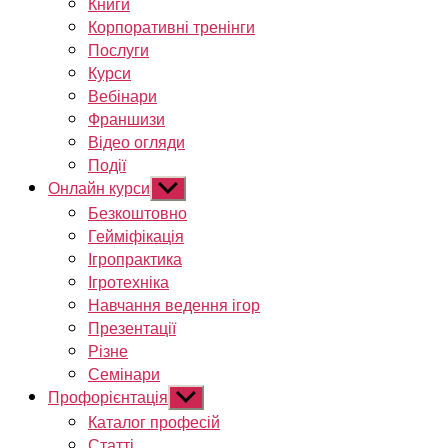
Книги
Корпоративні тренінги
Послуги
Курси
Вебінари
Франшизи
Відео огляди
Події
Онлайн курси
Показати
підменю
Безкоштовно
Гейміфікація
Ігропрактика
Ігротехніка
Навчання ведення ігор
Презентації
Різне
Семінари
Профорієнтація
Показати
підменю
Каталог професій
Статті