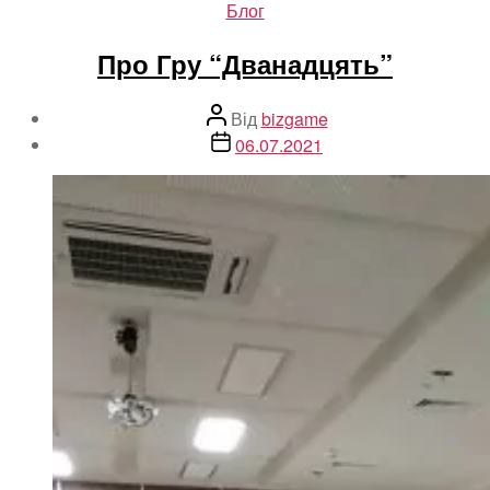
Категорії
Блог
Про Гру “Дванадцять”
Автор
Від
bizgame
запису
Дата
06.07.2021
запису