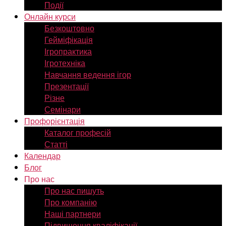
Події
Онлайн курси
Безкоштовно
Гейміфікація
Ігропрактика
Ігротехніка
Навчання ведення ігор
Презентації
Різне
Семінари
Профорієнтація
Каталог професій
Статті
Календар
Блог
Про нас
Про нас пишуть
Про компанію
Наші партнери
Підвищення кваліфікації