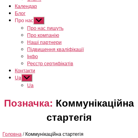
Календар
Блог
Про нас
Показати
підменю
Про нас пишуть
Про компанію
Наші партнери
Підвищення кваліфікації
Інфо
Реєстр сертифікатів
Контакти
Ua
Показати
підменю
Ua
Позначка:
Коммунікаційна
стартегія
Головна
/ Коммунікаційна стартегія