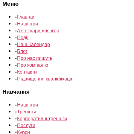
Меню
»
Главная
»
Наші ігри
»
Аксесуари для ігор
»
Події
»
Наш Календар
»
Блог
»
Про нас пишуть
»
Про компанію
»
Контакти
»
Підвищення кваліфікації
Навчання
»
Наші ігри
»
Тренінги
»
Корпоративні тренінги
»
Послуги
»
Курси