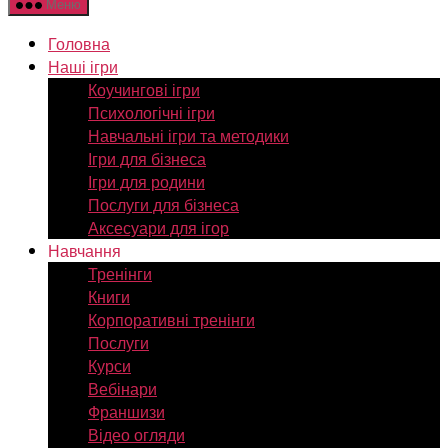
Меню
Головна
Наші ігри
Коучингові ігри
Психологічні ігри
Навчальні ігри та методики
Ігри для бізнеса
Ігри для родини
Послуги для бізнеса
Аксесуари для ігор
Навчання
Тренінги
Книги
Корпоративні тренінги
Послуги
Курси
Вебінари
Франшизи
Відео огляди