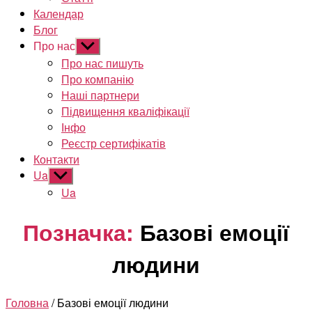
Календар
Блог
Про нас
Показати
підменю
Про нас пишуть
Про компанію
Наші партнери
Підвищення кваліфікації
Інфо
Реєстр сертифікатів
Контакти
Ua
Показати
підменю
Ua
Позначка:
Базові емоції
людини
Головна
/ Базові емоції людини