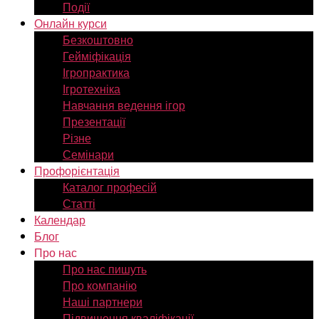
Події
Онлайн курси
Безкоштовно
Гейміфікація
Ігропрактика
Ігротехніка
Навчання ведення ігор
Презентації
Різне
Семінари
Профорієнтація
Каталог професій
Статті
Календар
Блог
Про нас
Про нас пишуть
Про компанію
Наші партнери
Підвищення кваліфікації