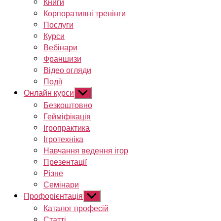
Книги
Корпоративні тренінги
Послуги
Курси
Вебінари
Франшизи
Відео огляди
Події
Онлайн курси
Показати
підменю
Безкоштовно
Гейміфікація
Ігропрактика
Ігротехніка
Навчання ведення ігор
Презентації
Різне
Семінари
Профорієнтація
Показати
підменю
Каталог професій
Статті