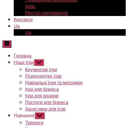
Інфо
Реєстр сертифікатів
Контакти
Ua
Ua
Головна
Наші ігри
Показати
підменю
Коучингові ігри
Психологічні ігри
Навчальні ігри та методики
Ігри для бізнеса
Ігри для родини
Послуги для бізнеса
Аксесуари для ігор
Навчання
Показати
підменю
Тренінги