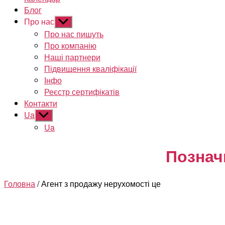
Блог
Про нас
Показати
підменю
Про нас пишуть
Про компанію
Наші партнери
Підвищення кваліфікації
Інфо
Реєстр сертифікатів
Контакти
Ua
Показати
підменю
Ua
Познач
Головна
/ Агент з продажу нерухомості це