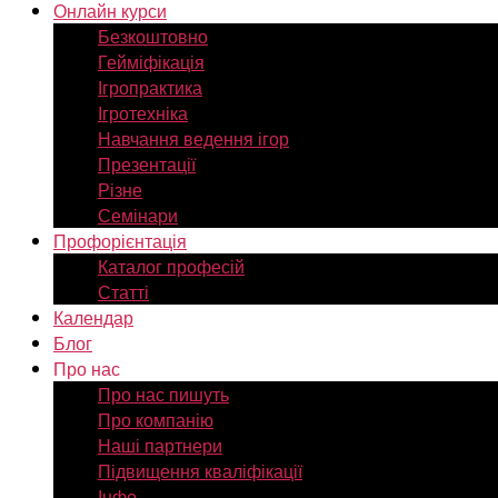
Онлайн курси
Безкоштовно
Гейміфікація
Ігропрактика
Ігротехніка
Навчання ведення ігор
Презентації
Різне
Семінари
Профорієнтація
Каталог професій
Статті
Календар
Блог
Про нас
Про нас пишуть
Про компанію
Наші партнери
Підвищення кваліфікації
Інфо