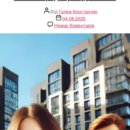
Автор
Від
Галюк Константин
запису
Дата
04.08.2025
запису
до
Немає Коментарів
Агент
з
продажу
нерухомості