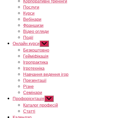
Корпоративні тренінги
Послуги
Курси
Вебінари
Франшизи
Відео огляди
Події
Онлайн курси
Показати
підменю
Безкоштовно
Гейміфікація
Ігропрактика
Ігротехніка
Навчання ведення ігор
Презентації
Різне
Семінари
Профорієнтація
Показати
підменю
Каталог професій
Статті
Календар