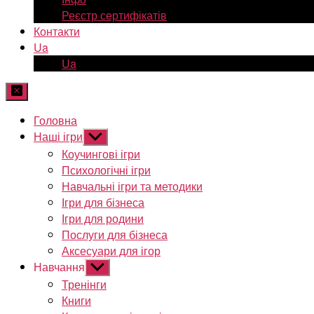
Реєстр сертифікатів
Контакти
Ua
Ua
Головна
Наші ігри
Показати
підменю
Коучингові ігри
Психологічні ігри
Навчальні ігри та методики
Ігри для бізнеса
Ігри для родини
Послуги для бізнеса
Аксесуари для ігор
Навчання
Показати
підменю
Тренінги
Книги