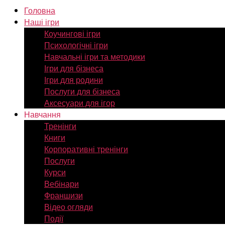
Головна
Наші ігри
Коучингові ігри
Психологічні ігри
Навчальні ігри та методики
Ігри для бізнеса
Ігри для родини
Послуги для бізнеса
Аксесуари для ігор
Навчання
Тренінги
Книги
Корпоративні тренінги
Послуги
Курси
Вебінари
Франшизи
Відео огляди
Події