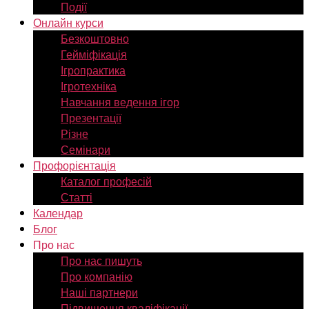
Події
Онлайн курси
Безкоштовно
Гейміфікація
Ігропрактика
Ігротехніка
Навчання ведення ігор
Презентації
Різне
Семінари
Профорієнтація
Каталог професій
Статті
Календар
Блог
Про нас
Про нас пишуть
Про компанію
Наші партнери
Підвищення кваліфікації