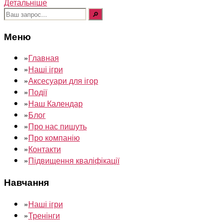
Детальніше
Шукати:
Меню
»
Главная
»
Наші ігри
»
Аксесуари для ігор
»
Події
»
Наш Календар
»
Блог
»
Про нас пишуть
»
Про компанію
»
Контакти
»
Підвищення кваліфікації
Навчання
»
Наші ігри
»
Тренінги