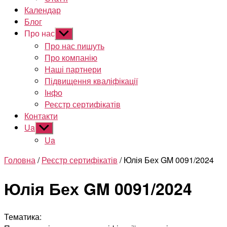
Календар
Блог
Про нас
Показати
підменю
Про нас пишуть
Про компанію
Наші партнери
Підвищення кваліфікації
Інфо
Реєстр сертифікатів
Контакти
Ua
Показати
підменю
Ua
Головна
/
Реєстр сертифікатів
/ Юлія Бех GM 0091/2024
Юлія Бех GM 0091/2024
Тематика: