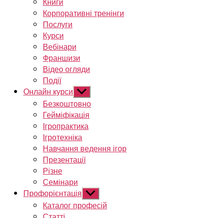
Книги
Корпоративні тренінги
Послуги
Курси
Вебінари
Франшизи
Відео огляди
Події
Онлайн курси
Показати
підменю
Безкоштовно
Гейміфікація
Ігропрактика
Ігротехніка
Навчання ведення ігор
Презентації
Різне
Семінари
Профорієнтація
Показати
підменю
Каталог професій
Статті