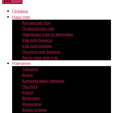
Меню
Головна
Наші ігри
Коучингові ігри
Психологічні ігри
Навчальні ігри та методики
Ігри для бізнеса
Ігри для родини
Послуги для бізнеса
Аксесуари для ігор
Навчання
Тренінги
Книги
Корпоративні тренінги
Послуги
Курси
Вебінари
Франшизи
Відео огляди