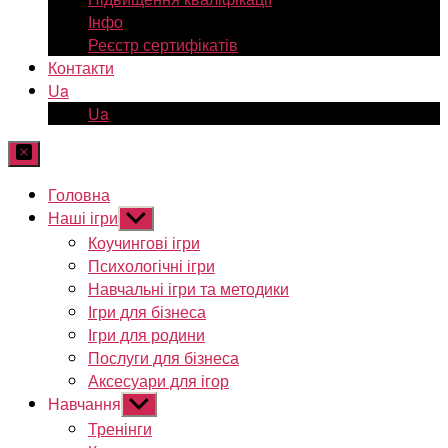
Інфо
Реєстр сертифікатів
Контакти
Ua
Ua
Головна
Наші ігри
Показати
підменю
Коучингові ігри
Психологічні ігри
Навчальні ігри та методики
Ігри для бізнеса
Ігри для родини
Послуги для бізнеса
Аксесуари для ігор
Навчання
Показати
підменю
Тренінги