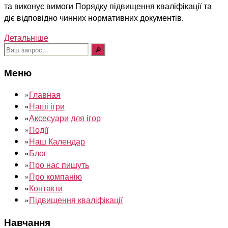
та виконує вимоги Порядку підвищення кваліфікації та
діє відповідно чинних нормативних документів.
Детальніше
Шукати:
Меню
»
Главная
»
Наші ігри
»
Аксесуари для ігор
»
Події
»
Наш Календар
»
Блог
»
Про нас пишуть
»
Про компанію
»
Контакти
»
Підвищення кваліфікації
Навчання