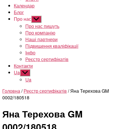
Календар
Блог
Про нас
Показати
підменю
Про нас пишуть
Про компанію
Наші партнери
Підвищення кваліфікації
Інфо
Реєстр сертифікатів
Контакти
Ua
Показати
підменю
Ua
Головна
/
Реєстр сертифікатів
/ Яна Терехова GM
0002/180518
Яна Терехова GM
0002/180518