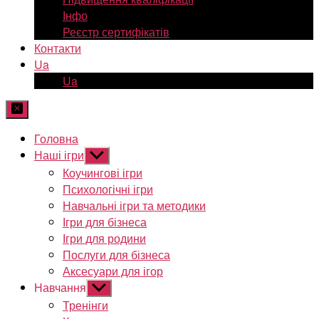
Інфо
Реєстр сертифікатів
Контакти
Ua
Ua
Головна
Наші ігри
Показати
підменю
Коучингові ігри
Психологічні ігри
Навчальні ігри та методики
Ігри для бізнеса
Ігри для родини
Послуги для бізнеса
Аксесуари для ігор
Навчання
Показати
підменю
Тренінги