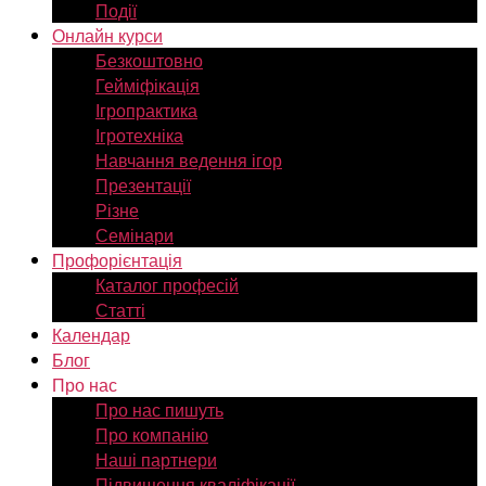
Події
Онлайн курси
Безкоштовно
Гейміфікація
Ігропрактика
Ігротехніка
Навчання ведення ігор
Презентації
Різне
Семінари
Профорієнтація
Каталог професій
Статті
Календар
Блог
Про нас
Про нас пишуть
Про компанію
Наші партнери
Підвищення кваліфікації