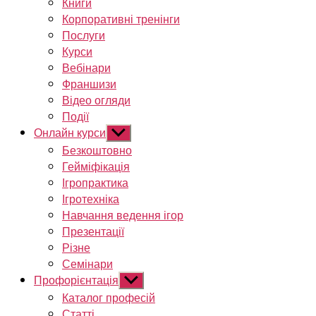
Книги
Корпоративні тренінги
Послуги
Курси
Вебінари
Франшизи
Відео огляди
Події
Онлайн курси
Показати
підменю
Безкоштовно
Гейміфікація
Ігропрактика
Ігротехніка
Навчання ведення ігор
Презентації
Різне
Семінари
Профорієнтація
Показати
підменю
Каталог професій
Статті