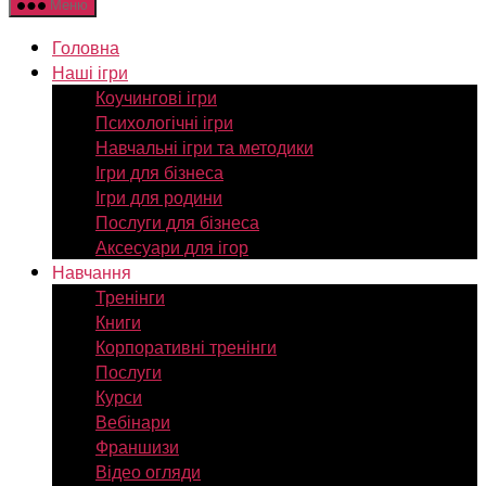
Меню
Головна
Наші ігри
Коучингові ігри
Психологічні ігри
Навчальні ігри та методики
Ігри для бізнеса
Ігри для родини
Послуги для бізнеса
Аксесуари для ігор
Навчання
Тренінги
Книги
Корпоративні тренінги
Послуги
Курси
Вебінари
Франшизи
Відео огляди