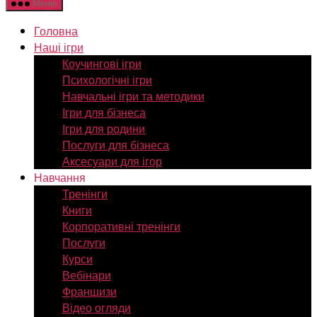
Меню
Головна
Наші ігри
Коучингові ігри
Психологічні ігри
Навчальні ігри та методики
Ігри для бізнеса
Ігри для родини
Послуги для бізнеса
Аксесуари для ігор
Навчання
Тренінги
Книги
Корпоративні тренінги
Послуги
Курси
Вебінари
Франшизи
Відео огляди