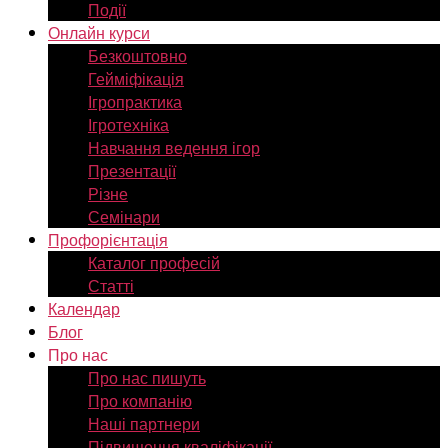
Події
Онлайн курси
Безкоштовно
Гейміфікація
Ігропрактика
Ігротехніка
Навчання ведення ігор
Презентації
Різне
Семінари
Профорієнтація
Каталог професій
Статті
Календар
Блог
Про нас
Про нас пишуть
Про компанію
Наші партнери
Підвищення кваліфікації