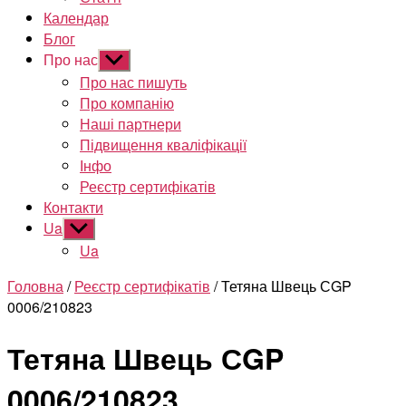
Календар
Блог
Про нас
Показати
підменю
Про нас пишуть
Про компанію
Наші партнери
Підвищення кваліфікації
Інфо
Реєстр сертифікатів
Контакти
Ua
Показати
підменю
Ua
Головна
/
Реєстр сертифікатів
/ Тетяна Швець СGP
0006/210823
Тетяна Швець СGP
0006/210823