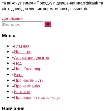
та виконує вимоги Порядку підвищення кваліфікації та
діє відповідно чинних нормативних документів.
Детальніше
Шукати:
Меню
»
Главная
»
Наші ігри
»
Аксесуари для ігор
»
Події
»
Наш Календар
»
Блог
»
Про нас пишуть
»
Про компанію
»
Контакти
»
Підвищення кваліфікації
Навчання