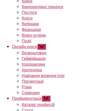
Книги
Корпоративні тренінги
Послуги
Курси
Вебінари
Франшизи
Відео огляди
Події
Онлайн курси
Показати
підменю
Безкоштовно
Гейміфікація
Ігропрактика
Ігротехніка
Навчання ведення ігор
Презентації
Різне
Семінари
Профорієнтація
Показати
підменю
Каталог професій
Статті