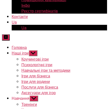
Інфо
Реєстр сертифікатів
Контакти
Ua
Ua
Головна
Наші ігри
Показати
підменю
Коучингові ігри
Психологічні ігри
Навчальні ігри та методики
Ігри для бізнеса
Ігри для родини
Послуги для бізнеса
Аксесуари для ігор
Навчання
Показати
підменю
Тренінги