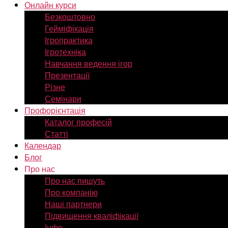
Онлайн курси
Безкоштовно
Гейміфікація
Ігропрактика
Ігротехніка
Навчання ведення ігор
Презентації
Різне
Семінари
Профорієнтація
Каталог професій
Статті
Календар
Блог
Про нас
Про нас пишуть
Про компанію
Наші партнери
Підвищення кваліфікації
Інфо