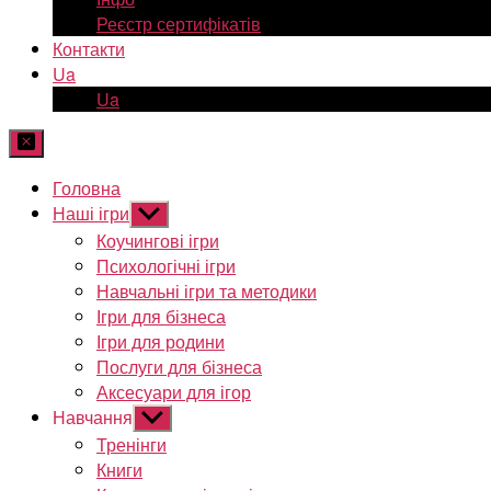
Реєстр сертифікатів
Контакти
Ua
Ua
Головна
Наші ігри
Показати
підменю
Коучингові ігри
Психологічні ігри
Навчальні ігри та методики
Ігри для бізнеса
Ігри для родини
Послуги для бізнеса
Аксесуари для ігор
Навчання
Показати
підменю
Тренінги
Книги