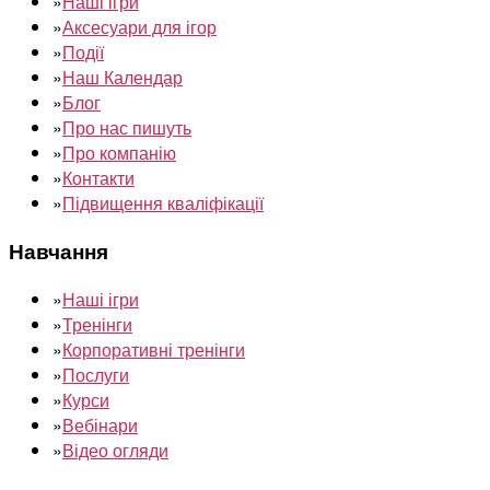
»
Наші ігри
»
Аксесуари для ігор
»
Події
»
Наш Календар
»
Блог
»
Про нас пишуть
»
Про компанію
»
Контакти
»
Підвищення кваліфікації
Навчання
»
Наші ігри
»
Тренінги
»
Корпоративні тренінги
»
Послуги
»
Курси
»
Вебінари
»
Відео огляди