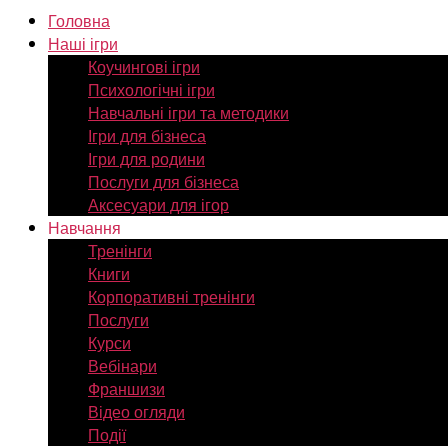
Головна
Наші ігри
Коучингові ігри
Психологічні ігри
Навчальні ігри та методики
Ігри для бізнеса
Ігри для родини
Послуги для бізнеса
Аксесуари для ігор
Навчання
Тренінги
Книги
Корпоративні тренінги
Послуги
Курси
Вебінари
Франшизи
Відео огляди
Події