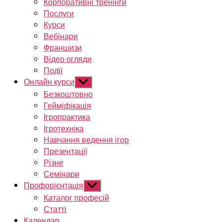
Корпоративні тренінги
Послуги
Курси
Вебінари
Франшизи
Відео огляди
Події
Онлайн курси
Показати
підменю
Безкоштовно
Гейміфікація
Ігропрактика
Ігротехніка
Навчання ведення ігор
Презентації
Різне
Семінари
Профорієнтація
Показати
підменю
Каталог професій
Статті
Календар