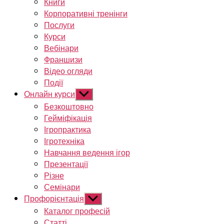
Книги
Корпоративні тренінги
Послуги
Курси
Вебінари
Франшизи
Відео огляди
Події
Онлайн курси
Показати
підменю
Безкоштовно
Гейміфікація
Ігропрактика
Ігротехніка
Навчання ведення ігор
Презентації
Різне
Семінари
Профорієнтація
Показати
підменю
Каталог професій
Статті