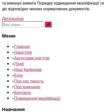
та виконує вимоги Порядку підвищення кваліфікації та
діє відповідно чинних нормативних документів.
Детальніше
Шукати:
Меню
»
Главная
»
Наші ігри
»
Аксесуари для ігор
»
Події
»
Наш Календар
»
Блог
»
Про нас пишуть
»
Про компанію
»
Контакти
»
Підвищення кваліфікації
Навчання