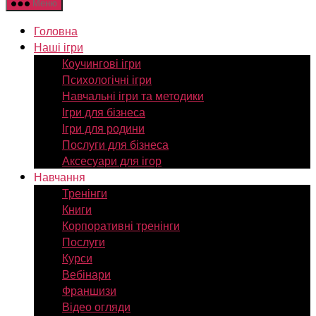
Меню
Головна
Наші ігри
Коучингові ігри
Психологічні ігри
Навчальні ігри та методики
Ігри для бізнеса
Ігри для родини
Послуги для бізнеса
Аксесуари для ігор
Навчання
Тренінги
Книги
Корпоративні тренінги
Послуги
Курси
Вебінари
Франшизи
Відео огляди