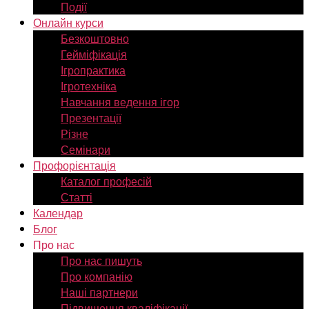
Події
Онлайн курси
Безкоштовно
Гейміфікація
Ігропрактика
Ігротехніка
Навчання ведення ігор
Презентації
Різне
Семінари
Профорієнтація
Каталог професій
Статті
Календар
Блог
Про нас
Про нас пишуть
Про компанію
Наші партнери
Підвищення кваліфікації