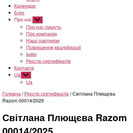
Календар
Блог
Про нас
Показати
підменю
Про нас пишуть
Про компанію
Наші партнери
Підвищення кваліфікації
Інфо
Реєстр сертифікатів
Контакти
Ua
Показати
підменю
Ua
Головна
/
Реєстр сертифікатів
/ Світлана Плющєва
Razom 00014/2025
Світлана Плющєва Razom
00014/2025