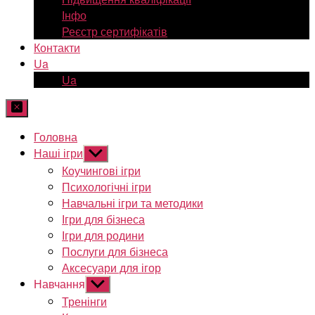
Інфо
Реєстр сертифікатів
Контакти
Ua
Ua
Головна
Наші ігри
Показати
підменю
Коучингові ігри
Психологічні ігри
Навчальні ігри та методики
Ігри для бізнеса
Ігри для родини
Послуги для бізнеса
Аксесуари для ігор
Навчання
Показати
підменю
Тренінги