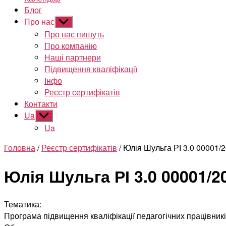
Блог
Про нас
Показати
підменю
Про нас пишуть
Про компанію
Наші партнери
Підвищення кваліфікації
Інфо
Реєстр сертифікатів
Контакти
Ua
Показати
підменю
Ua
Головна
/
Реєстр сертифікатів
/ Юлія Шульга РІ 3.0 00001/
Юлія Шульга РІ 3.0 00001/2
Тематика:
Програма підвищення кваліфікації педагогічних працівник