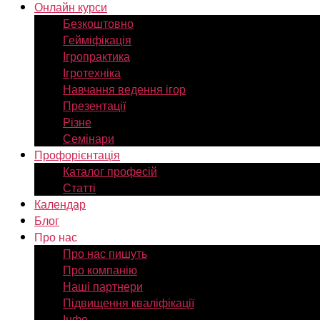
Онлайн курси
Безкоштовно
Гейміфікація
Ігропрактика
Ігротехніка
Навчання ведення ігор
Презентації
Різне
Семінари
Профорієнтація
Каталог професій
Статті
Календар
Блог
Про нас
Про нас пишуть
Про компанію
Наші партнери
Підвищення кваліфікації
Інфо