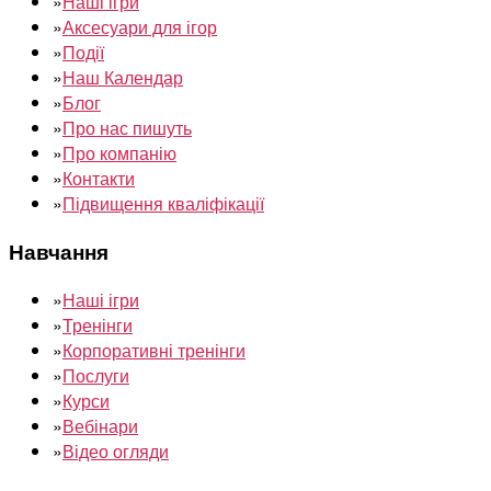
»
Наші ігри
»
Аксесуари для ігор
»
Події
»
Наш Календар
»
Блог
»
Про нас пишуть
»
Про компанію
»
Контакти
»
Підвищення кваліфікації
Навчання
»
Наші ігри
»
Тренінги
»
Корпоративні тренінги
»
Послуги
»
Курси
»
Вебінари
»
Відео огляди