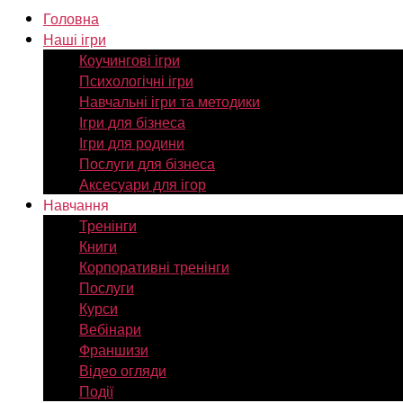
Головна
Наші ігри
Коучингові ігри
Психологічні ігри
Навчальні ігри та методики
Ігри для бізнеса
Ігри для родини
Послуги для бізнеса
Аксесуари для ігор
Навчання
Тренінги
Книги
Корпоративні тренінги
Послуги
Курси
Вебінари
Франшизи
Відео огляди
Події