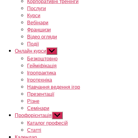
Корпоративні тренінги
Послуги
Курси
Вебінари
Франшизи
Відео огляди
Події
Онлайн курси
Показати
підменю
Безкоштовно
Гейміфікація
Ігропрактика
Ігротехніка
Навчання ведення ігор
Презентації
Різне
Семінари
Профорієнтація
Показати
підменю
Каталог професій
Статті
Календар