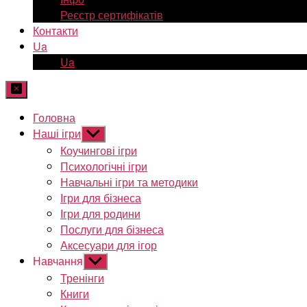
Реєстр сертифікатів
Контакти
Ua
Ua
Головна
Наші ігри
Показати
підменю
Коучингові ігри
Психологічні ігри
Навчальні ігри та методики
Ігри для бізнеса
Ігри для родини
Послуги для бізнеса
Аксесуари для ігор
Навчання
Показати
підменю
Тренінги
Книги